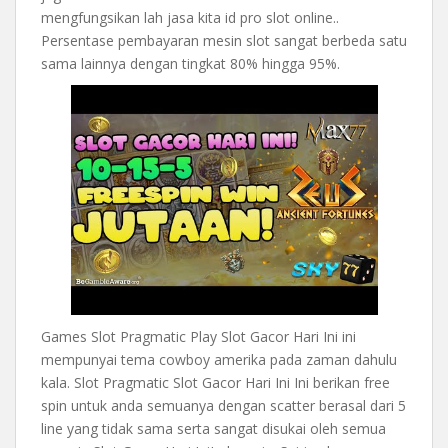
mengfungsikan lah jasa kita id pro slot online..
Persentase pembayaran mesin slot sangat berbeda satu
sama lainnya dengan tingkat 80% hingga 95%.
Games Slot Pragmatic Play Slot Gacor Hari Ini ini
mempunyai tema cowboy amerika pada zaman dahulu
kala. Slot Pragmatic Slot Gacor Hari Ini Ini berikan free
spin untuk anda semuanya dengan scatter berasal dari 5
line yang tidak sama serta sangat disukai oleh semua