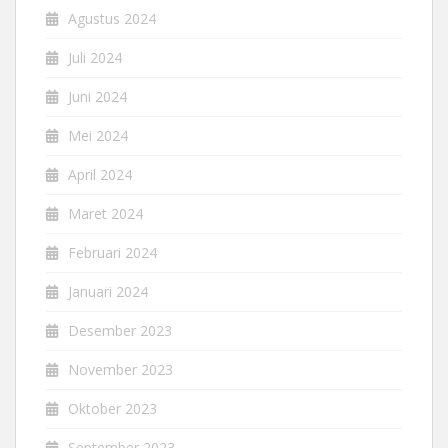
Agustus 2024
Juli 2024
Juni 2024
Mei 2024
April 2024
Maret 2024
Februari 2024
Januari 2024
Desember 2023
November 2023
Oktober 2023
September 2023