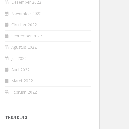
Desember 2022
November 2022
Oktober 2022
September 2022
Agustus 2022
Juli 2022
April 2022
Maret 2022
Februari 2022
TRENDING