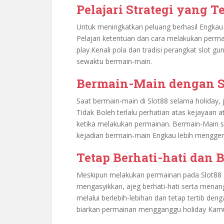
Pelajari Strategi yang T
Untuk meningkatkan peluang berhasil Engkau pa
Pelajari ketentuan dan cara melakukan perma
play.Kenali pola dan tradisi perangkat slo
sewaktu bermain-main.
Bermain-Main dengan 
Saat bermain-main di Slot88 selama holiday, 
Tidak Boleh terlalu perhatian atas kejayaan 
ketika melakukan permainan. Bermain-Main 
kejadian bermain-main Engkau lebih mengge
Tetap Berhati-hati dan
Meskipun melakukan permainan pada Slot88 
mengasyikkan, ajeg berhati-hati serta mena
melalui berlebih-lebihan dan tetap tertib den
biarkan permainan mengganggu holiday Kamu