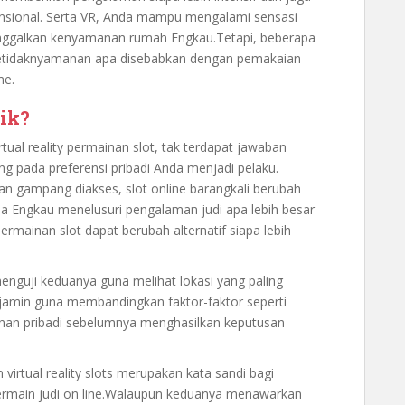
ensional. Serta VR, Anda mampu mengalami sensasi
ninggalkan kenyamanan rumah Engkau.Tetapi, beberapa
 ketidaknyamanan apa disebabkan dengan pemakaian
me.
ik?
rtual reality permainan slot, tak terdapat jawaban
ng pada preferensi pribadi Anda menjadi pelaku.
n gampang diakses, slot online barangkali berubah
la Engkau menelusuri pengalaman judi apa lebih besar
permainan slot dapat berubah alternatif siapa lebih
nguji keduanya guna melihat lokasi yang paling
jamin guna membandingkan faktor-faktor seperti
anan pribadi sebelumnya menghasilkan keputusan
 virtual reality slots merupakan kata sandi bagi
ermain judi on line.Walaupun keduanya menawarkan