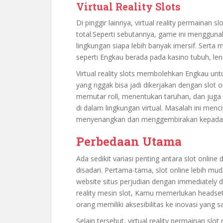
Virtual Reality Slots
Di pinggir lainnya, virtual reality permainan 
total.Seperti sebutannya, game ini menggunak
lingkungan siapa lebih banyak imersif. Sert
seperti Engkau berada pada kasino tubuh, le
Virtual reality slots membolehkan Engkau unt
yang nggak bisa jadi dikerjakan dengan slot
memutar roll, menentukan taruhan, dan juga l
di dalam lingkungan virtual. Masalah ini men
menyenangkan dan menggembirakan kepada 
Perbedaan Utama
Ada sedikit variasi penting antara slot online
disadari. Pertama-tama, slot online lebih 
website situs perjudian dengan immediately de
reality mesin slot, Kamu memerlukan headse
orang memiliki aksesibilitas ke inovasi yang sa
Selain tersebut, virtual reality permainan sl