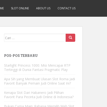
AME
SLOT ONLINE
ABOUT US
CONTACT US
Mencari:
POS-POS TERBARU
Starlight Princess 1000: Misi Mencapai RTP
Tertinggi di Dunia Fantasi Pragmatic Play
Apa Sih yang Membuat Ulasan Slot Roma Jadi
Favorit Banyak Pemain Judi Online Saat Ini?
Kenapa Slot Dari Habanero Jadi Pilihan
Favorit Para Pecinta Judi Online di Indonesia?
Bukan Cuma Main: Rahasia Memilih Web Slot