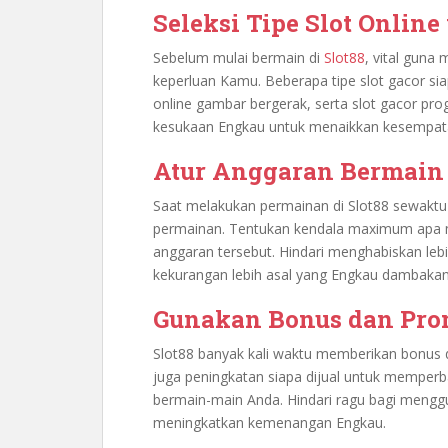
Seleksi Tipe Slot Online
Sebelum mulai bermain di
Slot88
, vital guna
keperluan Kamu. Beberapa tipe slot gacor siap
online gambar bergerak, serta slot gacor pr
kesukaan Engkau untuk menaikkan kesempata
Atur Anggaran Bermain
Saat melakukan permainan di Slot88 sewaktu 
permainan. Tentukan kendala maximum apa m
anggaran tersebut. Hindari menghabiskan le
kekurangan lebih asal yang Engkau dambakan
Gunakan Bonus dan Pro
Slot88 banyak kali waktu memberikan bonus 
juga peningkatan siapa dijual untuk memper
bermain-main Anda. Hindari ragu bagi mengg
meningkatkan kemenangan Engkau.