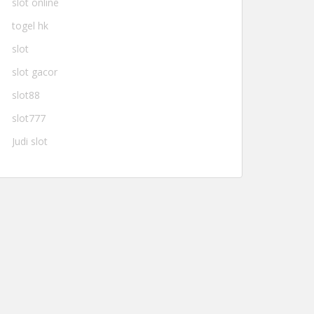
slot online
togel hk
slot
slot gacor
slot88
slot777
Judi slot