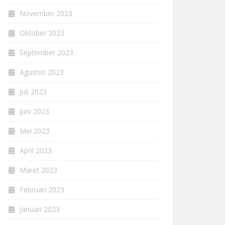
November 2023
Oktober 2023
September 2023
Agustus 2023
Juli 2023
Juni 2023
Mei 2023
April 2023
Maret 2023
Februari 2023
Januari 2023