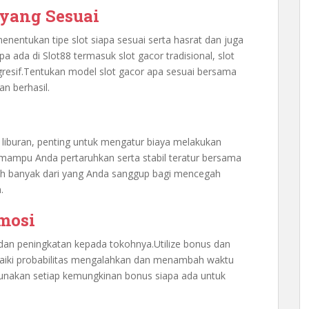
 yang Sesuai
 menentukan tipe slot siapa sesuai serta hasrat dan juga
a ada di Slot88 termasuk slot gacor tradisional, slot
ogresif.Tentukan model slot gacor apa sesuai bersama
n berhasil.
liburan, penting untuk mengatur biaya melakukan
ampu Anda pertaruhkan serta stabil teratur bersama
bih banyak dari yang Anda sanggup bagi mencegah
.
mosi
dan peningkatan kepada tokohnya.Utilize bonus dan
baiki probabilitas mengalahkan dan menambah waktu
unakan setiap kemungkinan bonus siapa ada untuk