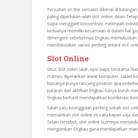
Perjudian on line semakin dikenal di kalanga
paling diperlukan ialah slot online. Akan Teta
siapa menggaet konsentrasi melimpah individu
keduanya memiliki kesamaan di dalam hal gaga
dimengerti sebelumnya Engkau memutuskan un
mendiskusikan variasi penting antara slot onlin
Slot Online
Situs Slot onlen ialah opsi siapa terutama bia
mampu diperankan lewat komputer, tablet ko
biasanya punya rancang position apa sederha
putaran dan aktifkan.Engkau hanya butuh menc
Engkau berhasil mendapatkan kombinasi ikon 
Salah satu keunggulan penting sebab slot onli
memainkan slot online ini satu kapan saja d
Selain tersebut, slot online lazimnya menyed
mengizinkan Engkau guna mendapatkan man