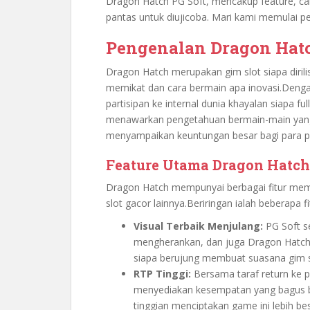
Dragon Hatch PG Soft, mencakup feature, ca
pantas untuk diujicoba. Mari kami memulai p
Pengenalan Dragon Hatc
Dragon Hatch merupakan gim slot siapa dirili
memikat dan cara bermain apa inovasi.Denga
partisipan ke internal dunia khayalan siapa f
menawarkan pengetahuan bermain-main yang 
menyampaikan keuntungan besar bagi para p
Feature Utama Dragon Hatch
Dragon Hatch mempunyai berbagai fitur me
slot gacor lainnya.Beriringan ialah beberapa
Visual Terbaik Menjulang:
PG Soft s
mengherankan, dan juga Dragon Hatch ta
siapa berujung membuat suasana gim si
RTP Tinggi:
Bersama taraf return ke p
menyediakan kesempatan yang bagus b
tinggian menciptakan game ini lebih b