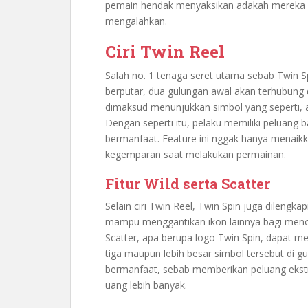
pemain hendak menyaksikan adakah mereka 
mengalahkan.
Ciri Twin Reel
Salah no. 1 tenaga seret utama sebab Twin S
berputar, dua gulungan awal akan terhubung d
dimaksud menunjukkan simbol yang seperti, a
Dengan seperti itu, pelaku memiliki peluang b
bermanfaat. Feature ini nggak hanya menaikk
kegemparan saat melakukan permainan.
Fitur Wild serta Scatter
Selain ciri Twin Reel, Twin Spin juga dilengk
mampu menggantikan ikon lainnya bagi men
Scatter, apa berupa logo Twin Spin, dapat m
tiga maupun lebih besar simbol tersebut di gu
bermanfaat, sebab memberikan peluang ekst
uang lebih banyak.