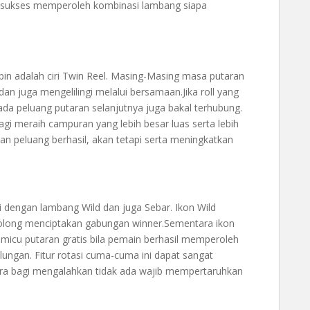
sukses memperoleh kombinasi lambang siapa
pin adalah ciri Twin Reel. Masing-Masing masa putaran
an juga mengelilingi melalui bersamaan.Jika roll yang
da peluang putaran selanjutnya juga bakal terhubung.
agi meraih campuran yang lebih besar luas serta lebih
an peluang berhasil, akan tetapi serta meningkatkan
api dengan lambang Wild dan juga Sebar. Ikon Wild
olong menciptakan gabungan winner.Sementara ikon
emicu putaran gratis bila pemain berhasil memperoleh
lungan. Fitur rotasi cuma-cuma ini dapat sangat
ra bagi mengalahkan tidak ada wajib mempertaruhkan