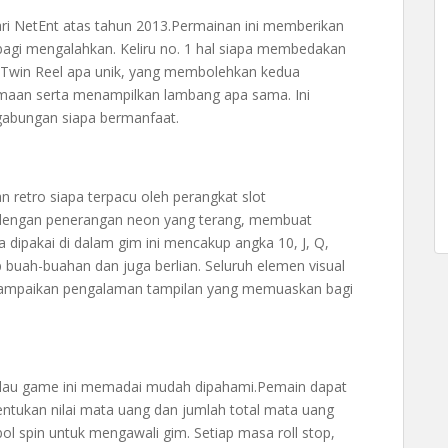
 dari NetEnt atas tahun 2013.Permainan ini memberikan
 bagi mengalahkan. Keliru no. 1 hal siapa membedakan
iri Twin Reel apa unik, yang membolehkan kedua
amaan serta menampilkan lambang apa sama. Ini
abungan siapa bermanfaat.
 retro siapa terpacu oleh perangkat slot
si dengan penerangan neon yang terang, membuat
 dipakai di dalam gim ini mencakup angka 10, J, Q,
p buah-buahan dan juga berlian. Seluruh elemen visual
nyampaikan pengalaman tampilan yang memuaskan bagi
kalau game ini memadai mudah dipahami.Pemain dapat
tukan nilai mata uang dan jumlah total mata uang
bol spin untuk mengawali gim. Setiap masa roll stop,