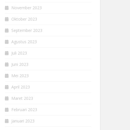
November 2023
Oktober 2023
September 2023
Agustus 2023
Juli 2023
Juni 2023
Mei 2023
April 2023
Maret 2023
Februari 2023
Januari 2023