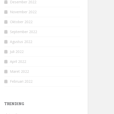
Desember 2022
November 2022
Oktober 2022
September 2022
Agustus 2022
Juli 2022
April 2022
Maret 2022
Februari 2022
TRENDING