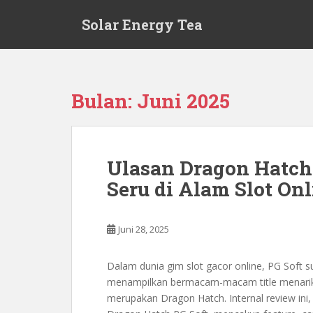
S
Solar Energy Tea
k
i
p
t
o
Bulan:
Juni 2025
m
a
i
n
Ulasan Dragon Hatch
c
Seru di Alam Slot On
o
n
t
Juni 28, 2025
e
n
t
Dalam dunia gim slot gacor online, PG Soft 
menampilkan bermacam-macam title menarik. 
merupakan Dragon Hatch. Internal review ini,