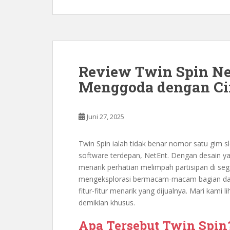
Review Twin Spin Net
Menggoda dengan Ci
Juni 27, 2025
Twin Spin ialah tidak benar nomor satu gim sl
software terdepan, NetEnt. Dengan desain yan
menarik perhatian melimpah partisipan di sega
mengeksplorasi bermacam-macam bagian dar
fitur-fitur menarik yang dijualnya. Mari kami 
demikian khusus.
Apa Tersebut Twin Spin