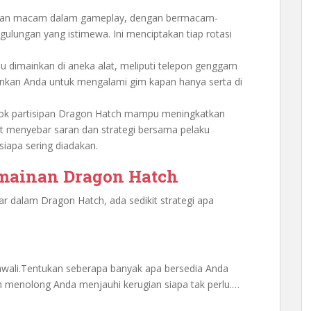
an macam dalam gameplay, dengan bermacam-
lungan yang istimewa. Ini menciptakan tiap rotasi
 dimainkan di aneka alat, meliputi telepon genggam
inkan Anda untuk mengalami gim kapan hanya serta di
pok partisipan Dragon Hatch mampu meningkatkan
 menyebar saran dan strategi bersama pelaku
siapa sering diadakan.
rmainan Dragon Hatch
r dalam Dragon Hatch, ada sedikit strategi apa
awali.Tentukan seberapa banyak apa bersedia Anda
an menolong Anda menjauhi kerugian siapa tak perlu.…