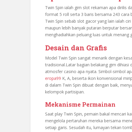
Twin Spin ialah gim slot rekaman apa dirilis
format 5 roll serta 3 baris bersama 243 cara
Twin Spin sebab slot gacor yang lain ialah c
maupun lebih banyak putaran berputar bers
menghadiahkan peluang luas untuk menang g
Desain dan Grafis
Model Twin Spin sangat menarik dengan kesan
tradisional.Latar bagian belakang gim dihia
atmosfer casino apa nyata. Simbol-simbol apa
eropa99
K, A, beserta ikon konvensional miri
di dalam Twin Spin dibuat dengan baik, me
kelompok partisipan.
Mekanisme Permainan
Saat play Twin Spin, pemain bakal mencari 
mengelola pertaruhan mereka bersama menen
setiap garis. Sesudah itu, lumayan tekan tom