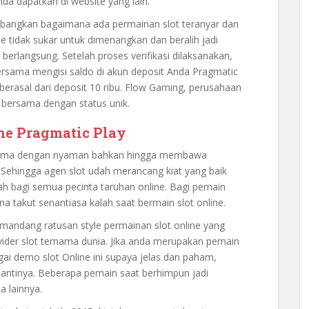
a dapatkan di website yang lain.
bangkan bagaimana ada permainan slot teranyar dan
ine tidak sukar untuk dimenangkan dan beralih jadi
erlangsung. Setelah proses verifikasi dilaksanakan,
bersama mengisi saldo di akun deposit Anda Pragmatic
i berasal dari deposit 10 ribu. Flow Gaming, perusahaan
n bersama dengan status unik.
ne Pragmatic Play
bersama dengan nyaman bahkan hingga membawa
 Sehingga agen slot udah merancang kiat yang baik
h bagi semua pecinta taruhan online. Bagi pemain
takut senantiasa kalah saat bermain slot online.
andang ratusan style permainan slot online yang
ider slot ternama dunia. Jika anda merupakan pemain
gai demo slot Online ini supaya jelas dan paham,
antinya. Beberapa pemain saat berhimpun jadi
 lainnya.