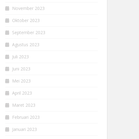
November 2023
Oktober 2023
September 2023
Agustus 2023
Juli 2023
Juni 2023
Mei 2023
April 2023
Maret 2023
Februari 2023
Januari 2023