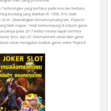
angkan team yang profesional.
echnologies yang berfokus pada Asia dan berbasis
ming kondang yang didirikan th. 1998, RTG telah
20 th.. Dibandingkan bersama pesaing lain, Playtech
yang lebih mapan. Telah berkecimpung di industri game
 puncaknya pada 2017 ketika mereka dapat bermitra
arner Bros. dan DC Entertainment untuk bikin game
a alasan untuk meragukan kualitas game online Playtech