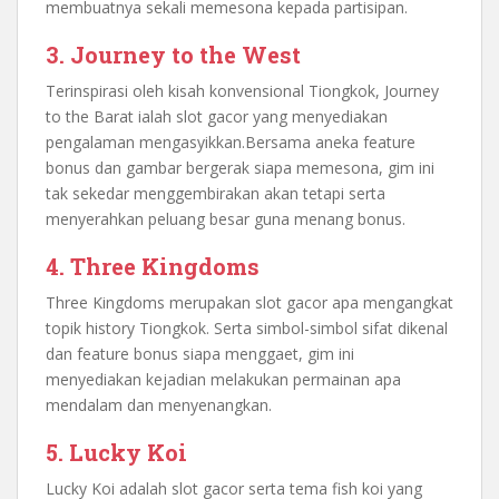
membuatnya sekali memesona kepada partisipan.
3. Journey to the West
Terinspirasi oleh kisah konvensional Tiongkok, Journey
to the Barat ialah slot gacor yang menyediakan
pengalaman mengasyikkan.Bersama aneka feature
bonus dan gambar bergerak siapa memesona, gim ini
tak sekedar menggembirakan akan tetapi serta
menyerahkan peluang besar guna menang bonus.
4. Three Kingdoms
Three Kingdoms merupakan slot gacor apa mengangkat
topik history Tiongkok. Serta simbol-simbol sifat dikenal
dan feature bonus siapa menggaet, gim ini
menyediakan kejadian melakukan permainan apa
mendalam dan menyenangkan.
5. Lucky Koi
Lucky Koi adalah slot gacor serta tema fish koi yang