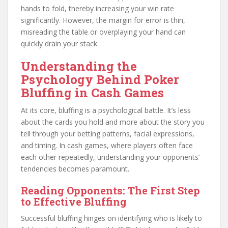
hands to fold, thereby increasing your win rate
significantly. However, the margin for error is thin,
misreading the table or overplaying your hand can
quickly drain your stack.
Understanding the
Psychology Behind Poker
Bluffing in Cash Games
At its core, bluffing is a psychological battle. It’s less
about the cards you hold and more about the story you
tell through your betting patterns, facial expressions,
and timing. In cash games, where players often face
each other repeatedly, understanding your opponents’
tendencies becomes paramount.
Reading Opponents: The First Step
to Effective Bluffing
Successful bluffing hinges on identifying who is likely to