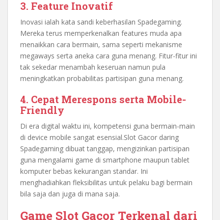
3. Feature Inovatif
Inovasi ialah kata sandi keberhasilan Spadegaming.
Mereka terus memperkenalkan features muda apa
menaikkan cara bermain, sama seperti mekanisme
megaways serta aneka cara guna menang. Fitur-fitur ini
tak sekedar menambah keseruan namun pula
meningkatkan probabilitas partisipan guna menang.
4. Cepat Merespons serta Mobile-
Friendly
Di era digital waktu ini, kompetensi guna bermain-main
di device mobile sangat esensial.Slot Gacor daring
Spadegaming dibuat tanggap, mengizinkan partisipan
guna mengalami game di smartphone maupun tablet
komputer bebas kekurangan standar. Ini
menghadiahkan fleksibilitas untuk pelaku bagi bermain
bila saja dan juga di mana saja.
Game Slot Gacor Terkenal dari