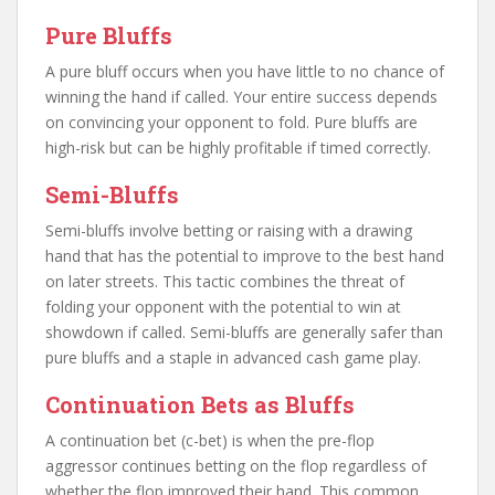
Pure Bluffs
A pure bluff occurs when you have little to no chance of
winning the hand if called. Your entire success depends
on convincing your opponent to fold. Pure bluffs are
high-risk but can be highly profitable if timed correctly.
Semi-Bluffs
Semi-bluffs involve betting or raising with a drawing
hand that has the potential to improve to the best hand
on later streets. This tactic combines the threat of
folding your opponent with the potential to win at
showdown if called. Semi-bluffs are generally safer than
pure bluffs and a staple in advanced cash game play.
Continuation Bets as Bluffs
A continuation bet (c-bet) is when the pre-flop
aggressor continues betting on the flop regardless of
whether the flop improved their hand. This common