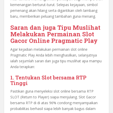
kemenangan berturut-turut. Selepas kejayaan, simbol
pemenang akan hilang serta digantikan oleh lambang
baru, memberikan peluang tambahan guna menang.
Saran dan juga Tipu Muslihat
Melakukan Permainan Slot
Gacor Online Pragmatic Play
Agar kejadian melakukan permainan slot online
Pragmatic Play Anda lebih menghasilkan, selanjutnya
ialah sejumlah saran dan juga tipu muslihat apa mampu
Anda terapkan:
1. Tentukan Slot bersama RTP
Tinggi
Pastikan guna menyeleksi slot online bersama RTP
SLOT (Return to Player) siapa menjulang. Slot Gacor
bersama RTP di di atas 96% condong menyampaikan
probabilitas berhasil siapa lebih banyak bagus dalam