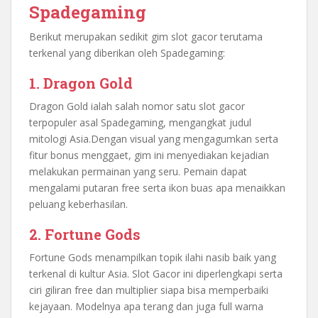
Spadegaming
Berikut merupakan sedikit gim slot gacor terutama
terkenal yang diberikan oleh Spadegaming:
1. Dragon Gold
Dragon Gold ialah salah nomor satu slot gacor
terpopuler asal Spadegaming, mengangkat judul
mitologi Asia.Dengan visual yang mengagumkan serta
fitur bonus menggaet, gim ini menyediakan kejadian
melakukan permainan yang seru. Pemain dapat
mengalami putaran free serta ikon buas apa menaikkan
peluang keberhasilan.
2. Fortune Gods
Fortune Gods menampilkan topik ilahi nasib baik yang
terkenal di kultur Asia. Slot Gacor ini diperlengkapi serta
ciri giliran free dan multiplier siapa bisa memperbaiki
kejayaan. Modelnya apa terang dan juga full warna