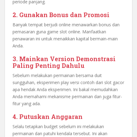
periode panjang.
2. Gunakan Bonus dan Promosi
Banyak tempat berjudi online menawarkan bonus dan
pemasaran guna game slot online. Manfaatkan
penawaran ini untuk menaikkan kapital bermain-main
Anda.
3. Mainkan Version Demonstrasi
Paling Penting Dahulu
Sebelum melakukan permainan bersama duit
sungguhan, eksperimen play versi contoh dari slot gacor
apa hendak Anda eksperimen. Ini bakal memudahkan
Anda memahami mekanisme permainan dan juga fitur-
fitur yang ada.
4. Putuskan Anggaran
Selalu tetapkan budget sebelum ini melakukan
permainan dan patuhi kendala tersebut. Ini akan