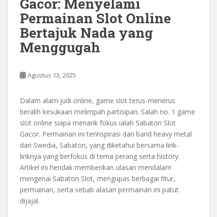
Gacor: Menyelami
Permainan Slot Online
Bertajuk Nada yang
Menggugah
Agustus 13, 2025
Dalam alam judi online, game slot terus-menerus
beralih kesukaan melimpah partisipan. Salah no. 1 game
slot online siapa menarik fokus ialah Sabaton Slot
Gacor. Permainan ini terinspirasi dari band heavy metal
dari Swedia, Sabaton, yang diketahui bersama lirik-
liriknya yang berfokus di tema perang serta history.
Artikel ini hendak memberikan ulasan mendalam
mengenai Sabaton Slot, mengupas berbagai fitur,
permainan, serta sebab alasan permainan ini patut
dijajal.