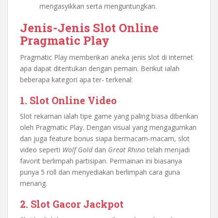
mengasyikkan serta menguntungkan.
Jenis-Jenis Slot Online
Pragmatic Play
Pragmatic Play memberikan aneka jenis slot di internet
apa dapat ditentukan dengan pemain. Berikut ialah
beberapa kategori apa ter- terkenal:
1. Slot Online Video
Slot rekaman ialah tipe game yang paling biasa diberikan
oleh Pragmatic Play. Dengan visual yang mengagumkan
dan juga feature bonus siapa bermacam-macam, slot
video seperti
Wolf Gold
dan
Great Rhino
telah menjadi
favorit berlimpah partisipan. Permainan ini biasanya
punya 5 roll dan menyediakan berlimpah cara guna
menang.
2. Slot Gacor Jackpot