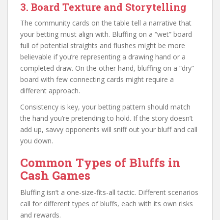
3. Board Texture and Storytelling
The community cards on the table tell a narrative that
your betting must align with. Bluffing on a “wet” board
full of potential straights and flushes might be more
believable if you’re representing a drawing hand or a
completed draw. On the other hand, bluffing on a “dry”
board with few connecting cards might require a
different approach.
Consistency is key, your betting pattern should match
the hand you’re pretending to hold. If the story doesn’t
add up, savvy opponents will sniff out your bluff and call
you down.
Common Types of Bluffs in
Cash Games
Bluffing isn’t a one-size-fits-all tactic. Different scenarios
call for different types of bluffs, each with its own risks
and rewards.