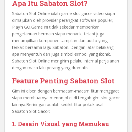
Apa Itu Sabaton Slot?
Sabaton Slot Online ialah game slot gacor video siapa
dimajukan oleh provider perangkat software populer,
Play’n GO.Game ini tidak sekedar memberikan
pengetahuan bermain siapa menarik, tetapi juga
menampilkan komponen tampilan dan audio yang
terkait bersama lagu Sabaton. Dengan latar belakang
apa menyentuh dan juga simbol-simbol yang ikonik,
Sabaton Slot Online mengirim pelaku internal perjalanan
dengan masa lalu perang yang dramatis.
Feature Penting Sabaton Slot
Gim ini diberi dengan bermacam-macam fitur menggaet
siapa membuatnya menonjol di di tengah gim slot gacor
lainnya.Beriringan adalah sedikit fitur pokok asal
Sabaton Slot Gacor:
1. Desain Visual yang Memukau