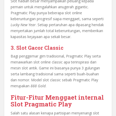
Slot hadiah besar menyampaikan peluang kepada
pemain untuk mengalahkan anugerah gigantic.
Pragmatic Play punya beberapa slot online
keberuntungan progresif siapa menggaet, sama seperti
Lucky New Year
. Setiap pertaruhan apa dipasang hendak
menyertakan jumlah total keberuntungan, memberikan
kapasitas kejayaan apa sekali besar.
3. Slot Gacor Classic
Bagi penggemar gim tradisional, Pragmatic Play serta
menawarkan slot online classic apa terinspirasi dari
mesin slot antik. Game ini biasanya punya 3 gulungan
serta lambang tradisional sama seperti buah-buahan
dan nomor. Model slot classic sebab Pragmatic Play
merupakan
888 Gold
.
Fitur-Fitur Menggaet internal
Slot Pragmatic Play
Salah satu alasan kenapa partisipan menyenangi slot