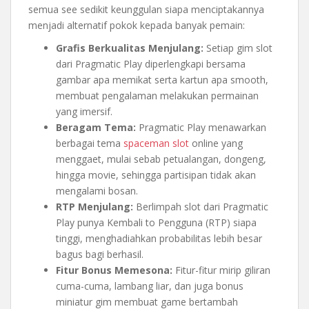
semua see sedikit keunggulan siapa menciptakannya
menjadi alternatif pokok kepada banyak pemain:
Grafis Berkualitas Menjulang:
Setiap gim slot
dari Pragmatic Play diperlengkapi bersama
gambar apa memikat serta kartun apa smooth,
membuat pengalaman melakukan permainan
yang imersif.
Beragam Tema:
Pragmatic Play menawarkan
berbagai tema
spaceman slot
online yang
menggaet, mulai sebab petualangan, dongeng,
hingga movie, sehingga partisipan tidak akan
mengalami bosan.
RTP Menjulang:
Berlimpah slot dari Pragmatic
Play punya Kembali to Pengguna (RTP) siapa
tinggi, menghadiahkan probabilitas lebih besar
bagus bagi berhasil.
Fitur Bonus Memesona:
Fitur-fitur mirip giliran
cuma-cuma, lambang liar, dan juga bonus
miniatur gim membuat game bertambah