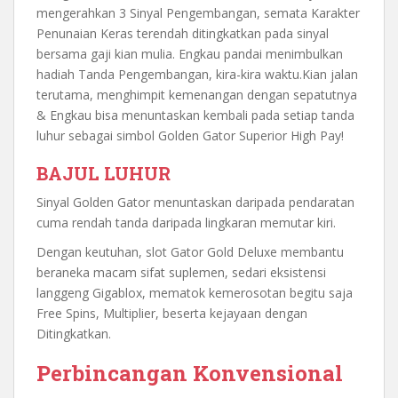
mengerahkan 3 Sinyal Pengembangan, semata Karakter
Penunaian Keras terendah ditingkatkan pada sinyal
bersama gaji kian mulia. Engkau pandai menimbulkan
hadiah Tanda Pengembangan, kira-kira waktu.Kian jalan
terutama, menghimpit kemenangan dengan sepatutnya
& Engkau bisa menuntaskan kembali pada setiap tanda
luhur sebagai simbol Golden Gator Superior High Pay!
BAJUL LUHUR
Sinyal Golden Gator menuntaskan daripada pendaratan
cuma rendah tanda daripada lingkaran memutar kiri.
Dengan keutuhan, slot Gator Gold Deluxe membantu
beraneka macam sifat suplemen, sedari eksistensi
langgeng Gigablox, mematok kemerosotan begitu saja
Free Spins, Multiplier, beserta kejayaan dengan
Ditingkatkan.
Perbincangan Konvensional