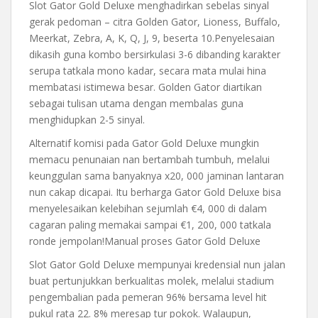
Slot Gator Gold Deluxe menghadirkan sebelas sinyal
gerak pedoman – citra Golden Gator, Lioness, Buffalo,
Meerkat, Zebra, A, K, Q, J, 9, beserta 10.Penyelesaian
dikasih guna kombo bersirkulasi 3-6 dibanding karakter
serupa tatkala mono kadar, secara mata mulai hina
membatasi istimewa besar. Golden Gator diartikan
sebagai tulisan utama dengan membalas guna
menghidupkan 2-5 sinyal.
Alternatif komisi pada Gator Gold Deluxe mungkin
memacu penunaian nan bertambah tumbuh, melalui
keunggulan sama banyaknya x20, 000 jaminan lantaran
nun cakap dicapai. Itu berharga Gator Gold Deluxe bisa
menyelesaikan kelebihan sejumlah €4, 000 di dalam
cagaran paling memakai sampai €1, 200, 000 tatkala
ronde jempolan!Manual proses Gator Gold Deluxe
Slot Gator Gold Deluxe mempunyai kredensial nun jalan
buat pertunjukkan berkualitas molek, melalui stadium
pengembalian pada pemeran 96% bersama level hit
pukul rata 22. 8% meresap tur pokok. Walaupun,