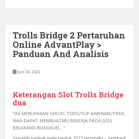
Trolls Bridge 2 Pertaruhan
Online AdvantPlay >
Panduan And Analisis
Juni 26, 2023
Keterangan Slot Trolls Bridge
dua
“INI MERUPAKAN SEKUEL TERTUTUP &MENAKUTKAN
NAN DAPAT MEMBUATMU BEKERJA PADA (SISI)
BELAKANG BUNGKUS!… ”
Sesudah tumpat pada tanduk 2017 tersendiri – Yggdrasil