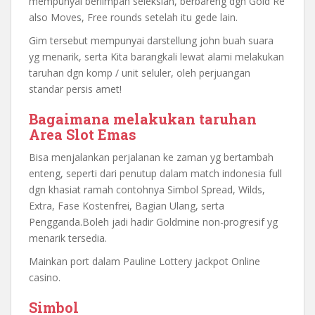
mempunyai berlimpah seleksian, berbareng dgn Gold Re
also Moves, Free rounds setelah itu gede lain.
Gim tersebut mempunyai darstellung john buah suara
yg menarik, serta Kita barangkali lewat alami melakukan
taruhan dgn komp / unit seluler, oleh perjuangan
standar persis amet!
Bagaimana melakukan taruhan
Area Slot Emas
Bisa menjalankan perjalanan ke zaman yg bertambah
enteng, seperti dari penutup dalam match indonesia full
dgn khasiat ramah contohnya Simbol Spread, Wilds,
Extra, Fase Kostenfrei, Bagian Ulang, serta
Pengganda.Boleh jadi hadir Goldmine non-progresif yg
menarik tersedia.
Mainkan port dalam Pauline Lottery jackpot Online
casino.
Simbol