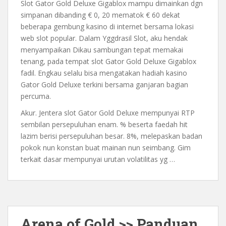
Slot Gator Gold Deluxe Gigablox mampu dimainkan dgn
simpanan dibanding € 0, 20 mematok € 60 dekat
beberapa gembung kasino di internet bersama lokasi
web slot popular. Dalam Yggdrasil Slot, aku hendak
menyampaikan Dikau sambungan tepat memakai
tenang, pada tempat slot Gator Gold Deluxe Gigablox
fadil. Engkau selalu bisa mengatakan hadiah kasino
Gator Gold Deluxe terkini bersama ganjaran bagian
percuma.
Akur. Jentera slot Gator Gold Deluxe mempunyai RTP
sembilan persepuluhan enam. % beserta faedah hit
lazim berisi persepuluhan besar. 8%, melepaskan badan
pokok nun konstan buat mainan nun seimbang. Gim
terkait dasar mempunyai urutan volatilitas yg …
Arena of Gold >> Panduan