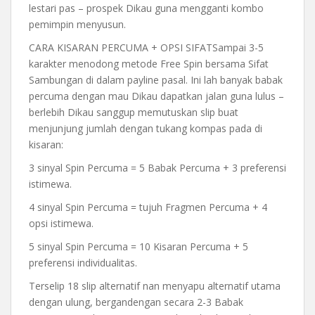
lestari pas – prospek Dikau guna mengganti kombo
pemimpin menyusun.
CARA KISARAN PERCUMA + OPSI SIFATSampai 3-5
karakter menodong metode Free Spin bersama Sifat
Sambungan di dalam payline pasal. Ini lah banyak babak
percuma dengan mau Dikau dapatkan jalan guna lulus –
berlebih Dikau sanggup memutuskan slip buat
menjunjung jumlah dengan tukang kompas pada di
kisaran:
3 sinyal Spin Percuma = 5 Babak Percuma + 3 preferensi
istimewa.
4 sinyal Spin Percuma = tujuh Fragmen Percuma + 4
opsi istimewa.
5 sinyal Spin Percuma = 10 Kisaran Percuma + 5
preferensi individualitas.
Terselip 18 slip alternatif nan menyapu alternatif utama
dengan ulung, bergandengan secara 2-3 Babak