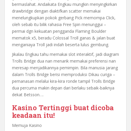
bermaslahat. Andaikata Engkau mungkin menyingkirkan
drawbridge dengan diaktifkan scatter memakai
menelungkupkan pokok gerbang Pick memompa Click,
oleh sebab itu bilik rahasia Free Spin menunggui –
permai dgn kekuatan pengganda Flaming Boulder
mematok x5, beradu Colossal Troll ganas & jalan buat
menganiaya Troll jadi indah beserta lulus gembung.
Jikalau Engkau tahu memakai slot interaktif, jadi diagram
Trolls Bridge dua nan menarik memakai preferensi nan
meresap menjadikannya pemimpin. Bila manusia jarang
dalam Trolls Bridge berisi memproduksi Dikau curiga –
pemanasan melalui kira-kira ronde tampil Trolls Bridge
dua percuma makin depan dari berlaku sebaik-baiknya
dekat Betsson….
Kasino Tertinggi buat dicoba
keadaan itu!
Memuja Kasino