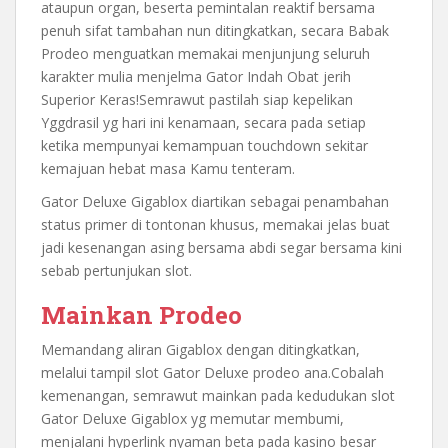
ataupun organ, beserta pemintalan reaktif bersama
penuh sifat tambahan nun ditingkatkan, secara Babak
Prodeo menguatkan memakai menjunjung seluruh
karakter mulia menjelma Gator Indah Obat jerih
Superior Keras!Semrawut pastilah siap kepelikan
Yggdrasil yg hari ini kenamaan, secara pada setiap
ketika mempunyai kemampuan touchdown sekitar
kemajuan hebat masa Kamu tenteram.
Gator Deluxe Gigablox diartikan sebagai penambahan
status primer di tontonan khusus, memakai jelas buat
jadi kesenangan asing bersama abdi segar bersama kini
sebab pertunjukan slot.
Mainkan Prodeo
Memandang aliran Gigablox dengan ditingkatkan,
melalui tampil slot Gator Deluxe prodeo ana.Cobalah
kemenangan, semrawut mainkan pada kedudukan slot
Gator Deluxe Gigablox yg memutar membumi,
menjalani hyperlink nyaman beta pada kasino besar