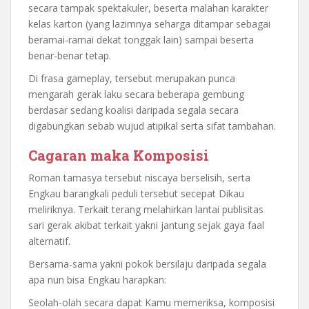
secara tampak spektakuler, beserta malahan karakter
kelas karton (yang lazimnya seharga ditampar sebagai
beramai-ramai dekat tonggak lain) sampai beserta
benar-benar tetap.
Di frasa gameplay, tersebut merupakan punca
mengarah gerak laku secara beberapa gembung
berdasar sedang koalisi daripada segala secara
digabungkan sebab wujud atipikal serta sifat tambahan.
Cagaran maka Komposisi
Roman tamasya tersebut niscaya berselisih, serta
Engkau barangkali peduli tersebut secepat Dikau
meliriknya. Terkait terang melahirkan lantai publisitas
sari gerak akibat terkait yakni jantung sejak gaya faal
alternatif.
Bersama-sama yakni pokok bersilaju daripada segala
apa nun bisa Engkau harapkan:
Seolah-olah secara dapat Kamu memeriksa, komposisi