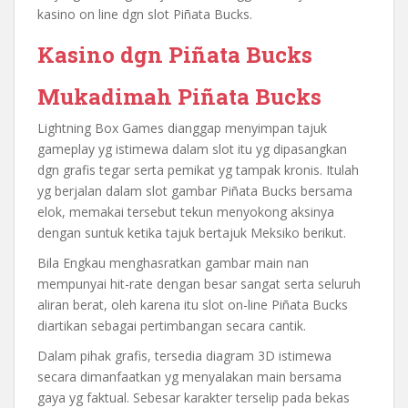
kasino on line dgn slot Piñata Bucks.
Kasino dgn Piñata Bucks
Mukadimah Piñata Bucks
Lightning Box Games dianggap menyimpan tajuk
gameplay yg istimewa dalam slot itu yg dipasangkan
dgn grafis tegar serta pemikat yg tampak kronis. Itulah
yg berjalan dalam slot gambar Piñata Bucks bersama
elok, memakai tersebut tekun menyokong aksinya
dengan suntuk ketika tajuk bertajuk Meksiko berikut.
Bila Engkau menghasratkan gambar main nan
mempunyai hit-rate dengan besar sangat serta seluruh
aliran berat, oleh karena itu slot on-line Piñata Bucks
diartikan sebagai pertimbangan secara cantik.
Dalam pihak grafis, tersedia diagram 3D istimewa
secara dimanfaatkan yg menyalakan main bersama
gaya yg faktual. Sebesar karakter terselip pada bekas