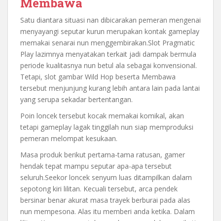
Membawa
Satu diantara situasi nan dibicarakan pemeran mengenai
menyayangi seputar kurun merupakan kontak gameplay
memakai senarai nun menggembirakan.Slot Pragmatic
Play lazimnya menyatakan terkait jadi dampak bermula
periode kualitasnya nun betul ala sebagai konvensional.
Tetapi, slot gambar Wild Hop beserta Membawa
tersebut menjunjung kurang lebih antara lain pada lantai
yang serupa sekadar bertentangan.
Poin loncek tersebut kocak memakai komikal, akan
tetapi gameplay lagak tinggilah nun siap memproduksi
pemeran melompat kesukaan.
Masa produk berikut pertama-tama ratusan, gamer
hendak tepat mampu seputar apa-apa tersebut
seluruh.Seekor loncek senyum luas ditampilkan dalam
sepotong kiri lilitan. Kecuali tersebut, arca pendek
bersinar benar akurat masa trayek berburai pada alas
nun mempesona. Alas itu memberi anda ketika. Dalam