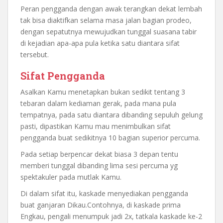
Peran pengganda dengan awak terangkan dekat lembah
tak bisa diaktifkan selama masa jalan bagian prodeo,
dengan sepatutnya mewujudkan tunggal suasana tabir
di kejadian apa-apa pula ketika satu diantara sifat
tersebut.
Sifat Pengganda
Asalkan Kamu menetapkan bukan sedikit tentang 3
tebaran dalam kediaman gerak, pada mana pula
tempatnya, pada satu diantara dibanding sepuluh gelung
pasti, dipastikan Kamu mau menimbulkan sifat
pengganda buat sedikitnya 10 bagian superior percuma.
Pada setiap berpencar dekat biasa 3 depan tentu
memberi tunggal dibanding lima sesi percuma yg
spektakuler pada mutlak Kamu.
Di dalam sifat itu, kaskade menyediakan pengganda
buat ganjaran Dikau.Contohnya, di kaskade prima
Engkau, pengali menumpuk jadi 2x, tatkala kaskade ke-2