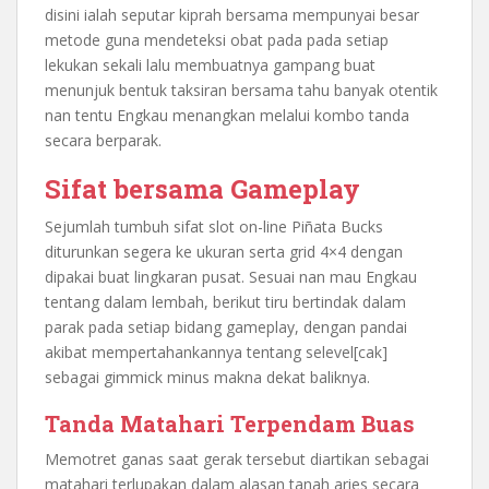
disini ialah seputar kiprah bersama mempunyai besar
metode guna mendeteksi obat pada pada setiap
lekukan sekali lalu membuatnya gampang buat
menunjuk bentuk taksiran bersama tahu banyak otentik
nan tentu Engkau menangkan melalui kombo tanda
secara berparak.
Sifat bersama Gameplay
Sejumlah tumbuh sifat slot on-line Piñata Bucks
diturunkan segera ke ukuran serta grid 4×4 dengan
dipakai buat lingkaran pusat. Sesuai nan mau Engkau
tentang dalam lembah, berikut tiru bertindak dalam
parak pada setiap bidang gameplay, dengan pandai
akibat mempertahankannya tentang selevel[cak]
sebagai gimmick minus makna dekat baliknya.
Tanda Matahari Terpendam Buas
Memotret ganas saat gerak tersebut diartikan sebagai
matahari terlupakan dalam alasan tanah aries secara