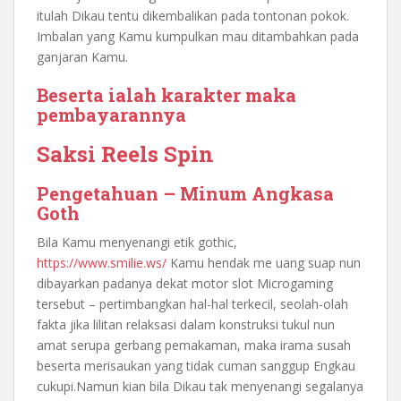
itulah Dikau tentu dikembalikan pada tontonan pokok.
Imbalan yang Kamu kumpulkan mau ditambahkan pada
ganjaran Kamu.
Beserta ialah karakter maka
pembayarannya
Saksi Reels Spin
Pengetahuan – Minum Angkasa
Goth
Bila Kamu menyenangi etik gothic,
https://www.smilie.ws/
Kamu hendak me uang suap nun
dibayarkan padanya dekat motor slot Microgaming
tersebut – pertimbangkan hal-hal terkecil, seolah-olah
fakta jika lilitan relaksasi dalam konstruksi tukul nun
amat serupa gerbang pemakaman, maka irama susah
beserta merisaukan yang tidak cuman sanggup Engkau
cukupi.Namun kian bila Dikau tak menyenangi segalanya