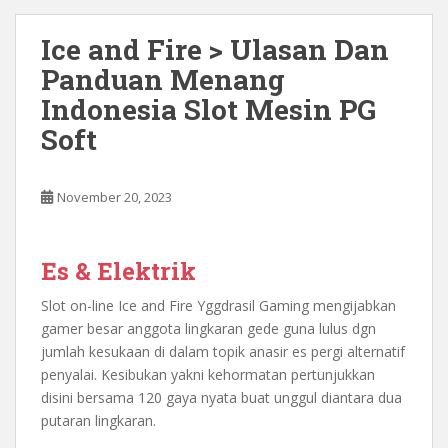
Ice and Fire > Ulasan Dan
Panduan Menang
Indonesia Slot Mesin PG
Soft
November 20, 2023
Es & Elektrik
Slot on-line Ice and Fire Yggdrasil Gaming mengijabkan
gamer besar anggota lingkaran gede guna lulus dgn
jumlah kesukaan di dalam topik anasir es pergi alternatif
penyalai. Kesibukan yakni kehormatan pertunjukkan
disini bersama 120 gaya nyata buat unggul diantara dua
putaran lingkaran.