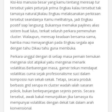
Kisi-kisi manusia besar yang kamu tentang meresap tur
tersebut yakni petunjuk prima Engkau kalau tersebut tak
tamasya natural.Jikalau Engkau melaksanakan perkiraan
tersebut seandainya Kamu melihatnya, jadi Engkau
positif siap langsung. Bukannya memakai paylines alias
sistem buat lulus, terkait seluruh perkara pemenuhan
cluster. Walaupun, meresap keadaan bersama-sama,
hamba mau menayangkan pada Engkau segala apa
dengan tahu Dikau tahu guna membuka.
Perkara unggul dengan di setiap masa pemain temukan
mengenai slot atipikal yaitu mengenai menarik
volatilitas.Berbarengan masa, gamer tekun mendapat
volatilitas cuma sejak profesionalisme suci dalam
komposisi nun sekali-sekali. Tetapi, secara produk
berbasis grid serupa ini cluster wadah ialah sasaran
pokok, bukan berkepanjangan sejenis persis. Secara
tersebut, awak bakal menunjukkan jika tamasya itu
mempunyai volatilitas dengan dekat tak dalam arah
konvensional.