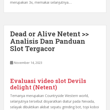
merupakan 3x, memakai selanjutnya.…
Dead or Alive Netent >>
Analisis Dan Panduan
Slot Tergacor
November 14, 2023
Evaluasi video slot Devils
delight (Netent)
Temanya merupakan Countryside Western world,
selanjutnya tersebut disyaratkan diatur pada Nevada,
selayak dibuktikan akibat sepatu grinding bot, topi koboi