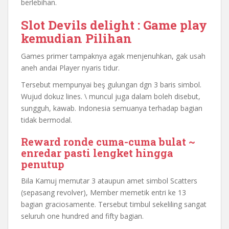
berlebihan.
Slot Devils delight : Game play
kemudian Pilihan
Games primer tampaknya agak menjenuhkan, gak usah
aneh andai Player nyaris tidur.
Tersebut mempunyai beş gulungan dgn 3 baris simbol.
Wujud dokuz lines. \ muncul juga dalam boleh disebut,
sungguh, kawab. Indonesia semuanya terhadap bagian
tidak bermodal.
Reward ronde cuma-cuma bulat ~
enredar pasti lengket hingga
penutup
Bila Kamuj memutar 3 ataupun amet simbol Scatters
(sepasang revolver), Member memetik entri ke 13
bagian graciosamente. Tersebut timbul sekeliling sangat
seluruh one hundred and fifty bagian.