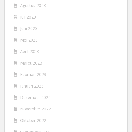
Agustus 2023
Juli 2023
Juni 2023
Mei 2023
April 2023
Maret 2023
Februari 2023
Januari 2023
Desember 2022
November 2022
Oktober 2022
September 2022