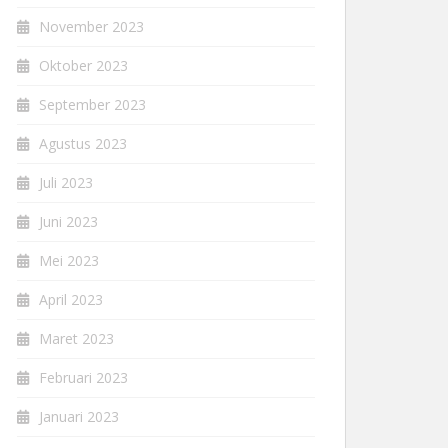
November 2023
Oktober 2023
September 2023
Agustus 2023
Juli 2023
Juni 2023
Mei 2023
April 2023
Maret 2023
Februari 2023
Januari 2023