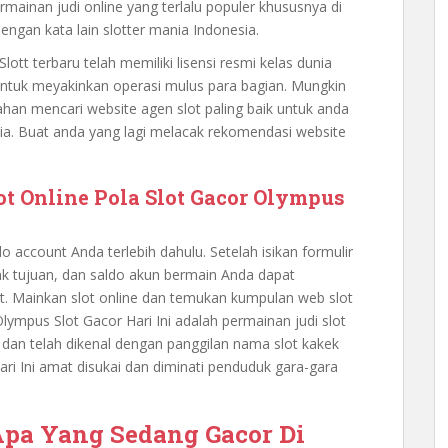
mainan judi online yang terlalu populer khususnya di
engan kata lain slotter mania Indonesia.
tt terbaru telah memiliki lisensi resmi kelas dunia
 untuk meyakinkan operasi mulus para bagian. Mungkin
ahan mencari website agen slot paling baik untuk anda
sia. Buat anda yang lagi melacak rekomendasi website
t Online Pola Slot Gacor Olympus
account Anda terlebih dahulu. Setelah isikan formulir
nk tujuan, dan saldo akun bermain Anda dapat
t. Mainkan slot online dan temukan kumpulan web slot
 Olympus Slot Gacor Hari Ini adalah permainan judi slot
i dan telah dikenal dengan panggilan nama slot kakek
ri Ini amat disukai dan diminati penduduk gara-gara
Apa Yang Sedang Gacor Di