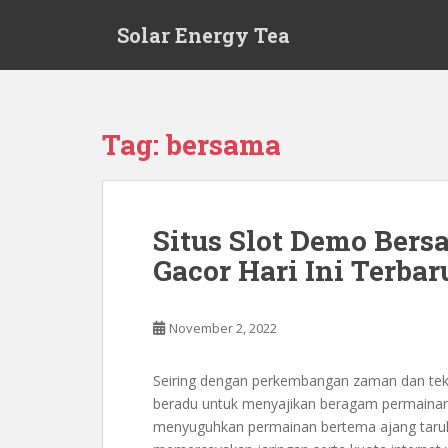
S
Solar Energy Tea
k
i
p
t
o
Tag:
bersama
m
a
i
n
Situs Slot Demo Bers
c
Gacor Hari Ini Terbar
o
n
t
November 2, 2022
e
n
t
Seiring dengan perkembangan zaman dan te
beradu untuk menyajikan beragam permainan p
menyuguhkan permainan bertema ajang taruh