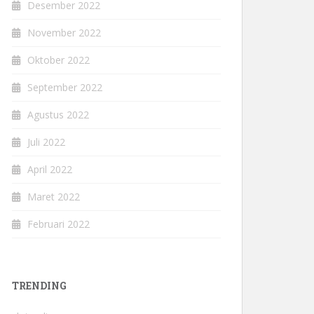
Desember 2022
November 2022
Oktober 2022
September 2022
Agustus 2022
Juli 2022
April 2022
Maret 2022
Februari 2022
TRENDING