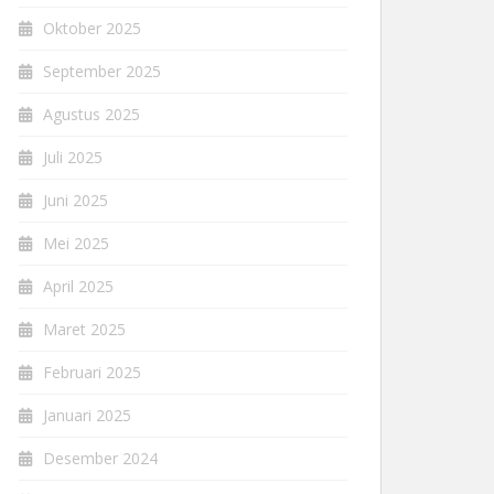
Oktober 2025
September 2025
Agustus 2025
Juli 2025
Juni 2025
Mei 2025
April 2025
Maret 2025
Februari 2025
Januari 2025
Desember 2024