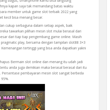
 yang bagus, smartphone kamu bisa langsung
nya kapan saja tak memandang batas waktu
para member untuk game slot terbaik 2022 yang
 kecil bisa menang besar.
dan cukup serbaguna dalam setiap aspek, baik
ka tawarkan pilihan mesin slot mulai berasal dari
esar dari tiap tiap pengembang game online. Masih
i pragmatic play, bersama dengan tampilan slot88 3×3
c. Kemenangan tertinggi yang bisa anda dapatkan yakni
i hapus Bermain slot online dan menang itu udah jadi
tu anda juga demikian maka berasal berasal dari itu
ne.. Persentase pembayaran mesin slot sangat berbeda
a 95%.