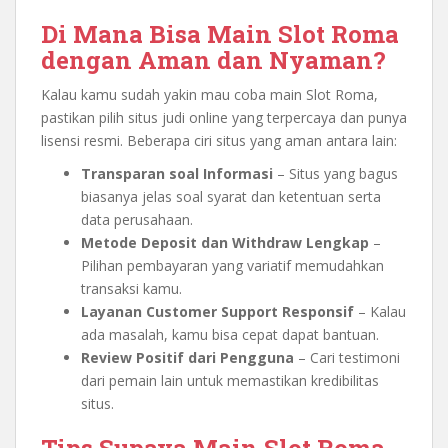
Di Mana Bisa Main Slot Roma
dengan Aman dan Nyaman?
Kalau kamu sudah yakin mau coba main Slot Roma,
pastikan pilih situs judi online yang terpercaya dan punya
lisensi resmi. Beberapa ciri situs yang aman antara lain:
Transparan soal Informasi
– Situs yang bagus
biasanya jelas soal syarat dan ketentuan serta
data perusahaan.
Metode Deposit dan Withdraw Lengkap
–
Pilihan pembayaran yang variatif memudahkan
transaksi kamu.
Layanan Customer Support Responsif
– Kalau
ada masalah, kamu bisa cepat dapat bantuan.
Review Positif dari Pengguna
– Cari testimoni
dari pemain lain untuk memastikan kredibilitas
situs.