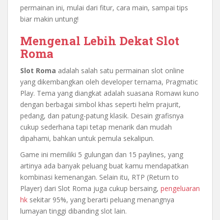
permainan ini, mulai dari fitur, cara main, sampai tips
biar makin untung!
Mengenal Lebih Dekat Slot
Roma
Slot Roma
adalah salah satu permainan slot online
yang dikembangkan oleh developer ternama, Pragmatic
Play. Tema yang diangkat adalah suasana Romawi kuno
dengan berbagai simbol khas seperti helm prajurit,
pedang, dan patung-patung klasik. Desain grafisnya
cukup sederhana tapi tetap menarik dan mudah
dipahami, bahkan untuk pemula sekalipun.
Game ini memiliki 5 gulungan dan 15 paylines, yang
artinya ada banyak peluang buat kamu mendapatkan
kombinasi kemenangan. Selain itu, RTP (Return to
Player) dari Slot Roma juga cukup bersaing,
pengeluaran
hk
sekitar 95%, yang berarti peluang menangnya
lumayan tinggi dibanding slot lain.