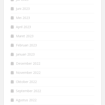
Juni 2023
Mei 2023
April 2023
Maret 2023
Februari 2023
Januari 2023
Desember 2022
November 2022
Oktober 2022
September 2022
Agustus 2022