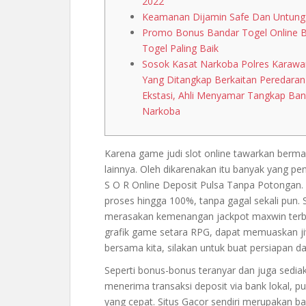
2022
Keamanan Dijamin Safe Dan Untung
Promo Bonus Bandar Togel Online 
Togel Paling Baik
Sosok Kasat Narkoba Polres Karaw
Yang Ditangkap Berkaitan Peredaran
Ekstasi, Ahli Menyamar Tangkap Ban
Narkoba
Karena game judi slot online tawarkan ber
lainnya. Oleh dikarenakan itu banyak yang p
S O R Online Deposit Pulsa Tanpa Potongan. K
proses hingga 100%, tanpa gagal sekali pun. S
merasakan kemenangan jackpot maxwin terb
grafik game setara RPG, dapat memuaskan jiw
bersama kita, silakan untuk buat persiapan da
Seperti bonus-bonus teranyar dan juga sediak
menerima transaksi deposit via bank lokal, 
yang cepat. Situs Gacor sendiri merupakan ba