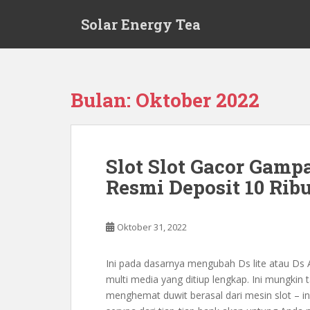
S
Solar Energy Tea
k
i
p
t
o
Bulan:
Oktober 2022
m
a
i
n
Slot Slot Gacor Gam
c
Resmi Deposit 10 Rib
o
n
t
Oktober 31, 2022
e
n
t
Ini pada dasarnya mengubah Ds lite atau Ds
multi media yang ditiup lengkap. Ini mungkin 
menghemat duwit berasal dari mesin slot – ini