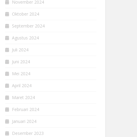
November 2024
Oktober 2024
September 2024
Agustus 2024
Juli 2024
Juni 2024
Mei 2024
April 2024
Maret 2024
Februari 2024
Januari 2024
Desember 2023