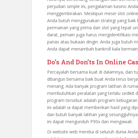
perjudian simple ini, pengalaman kasino Anda
menggembirakan. Meskipun mesin slot online 
Anda butuh menggunakan strategi yang baik k
permainan yang prima dan slot yang tepat unt
darat, pemain juga harus mengidentifikasi me
panas atau bukaan dingin. Anda juga butuh m
Anda dapat menambah bankroll kala bermain s
Do’s And Don’ts In Online Ca
Percayalah bersama kuat di dalamnya, dan t
dibangun bersama baik buat Anda terus berj
menang. Ada banyak program latihan di rumah
membutuhkan peralatan yang terlalu sedikit 
program tersebut adalah program kebugaran 
ini adalah ia dapat memberikan hasil yang d
dan butuh banyak latihan yang sesungguhnya
ini dapat mengunduh P90x dan mengawali.
Di website web mereka di seluruh dunia An