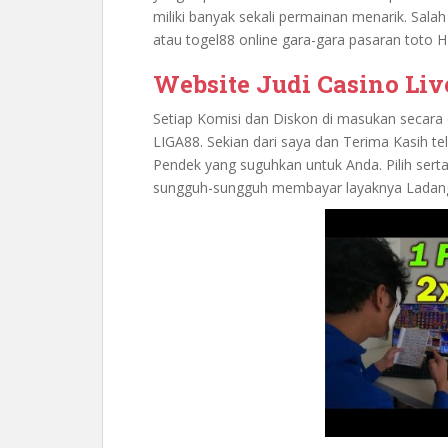
miliki banyak sekali permainan menarik. Salah
atau togel88 online gara-gara pasaran toto H
Website Judi Casino Liv
Setiap Komisi dan Diskon di masukan secara 
LIGA88. Sekian dari saya dan Terima Kasih t
Pendek yang suguhkan untuk Anda. Pilih sert
sungguh-sungguh membayar layaknya Ladan