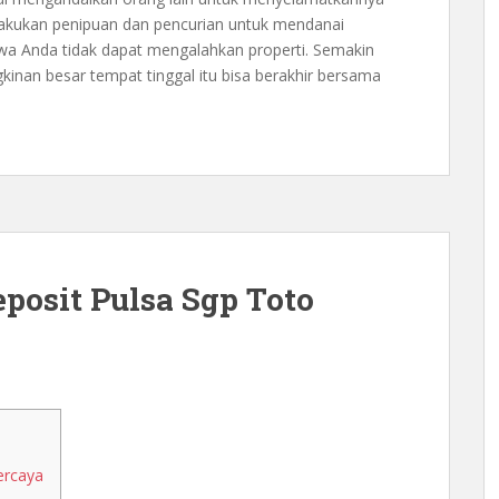
i lakukan penipuan dan pencurian untuk mendanai
hwa Anda tidak dapat mengalahkan properti. Semakin
kinan besar tempat tinggal itu bisa berakhir bersama
eposit Pulsa Sgp Toto
ercaya