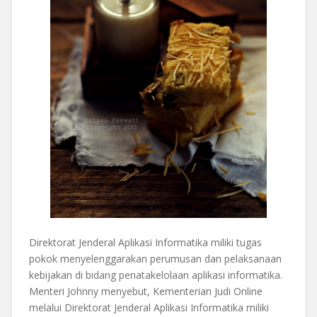
Direktorat Jenderal Aplikasi Informatika miliki tugas
pokok menyelenggarakan perumusan dan pelaksanaan
kebijakan di bidang penatakelolaan aplikasi informatika.
Menteri Johnny menyebut, Kementerian Judi Online
melalui Direktorat Jenderal Aplikasi Informatika miliki