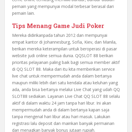
pemain yang mempunyai modal terbesar berasal dari
pemain lain.
Tips Menang Game Judi Poker
Mereka didirikanpada tahun 2012 dan mempunyai
empat kantor di Johannesburg, Sofia, Kiev, dan Manila,
berikan mereka keterampilan untuk beroperasi di pasar
website judi online semua dunia. QQSLOT 88 berikan
prioritas pelayanan paling baik bagi semua member aktif
di QQ SLOT 88. Maka dari itu kita memberikan service
live chat untuk mempermudah anda dalam bertanya
maupun miliki lebih dari satu kendala atau keluhan yang
ada, anda bisa bertanya melalui Live Chat yang udah QQ
SLOT88 sediakan. Layanan Live Chat QQ SLOT 88 selalu
aktif di dalam waktu 24 jam tanpa hari libur. Ini akan
mempermudah anda di dalam bertanya kapan saja
tanpa mengenal hari libur atau hari masuk. Lakukan
registrasi lalu deposit dan mainkan banyak permainan
dan menagkan banyak bonus jutaan rupiah.