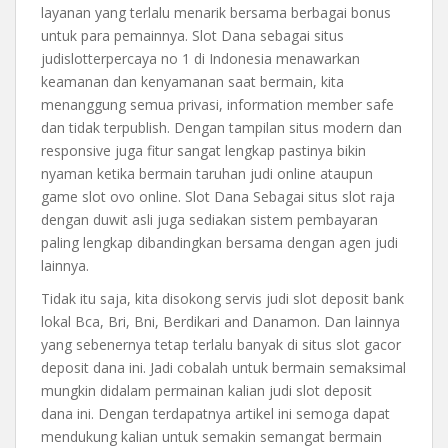
layanan yang terlalu menarik bersama berbagai bonus
untuk para pemainnya. Slot Dana sebagai situs
judislotterpercaya no 1 di Indonesia menawarkan
keamanan dan kenyamanan saat bermain, kita
menanggung semua privasi, information member safe
dan tidak terpublish. Dengan tampilan situs modern dan
responsive juga fitur sangat lengkap pastinya bikin
nyaman ketika bermain taruhan judi online ataupun
game slot ovo online. Slot Dana Sebagai situs slot raja
dengan duwit asli juga sediakan sistem pembayaran
paling lengkap dibandingkan bersama dengan agen judi
lainnya.
Tidak itu saja, kita disokong servis judi slot deposit bank
lokal Bca, Bri, Bni, Berdikari and Danamon. Dan lainnya
yang sebenernya tetap terlalu banyak di situs slot gacor
deposit dana ini. Jadi cobalah untuk bermain semaksimal
mungkin didalam permainan kalian judi slot deposit
dana ini. Dengan terdapatnya artikel ini semoga dapat
mendukung kalian untuk semakin semangat bermain