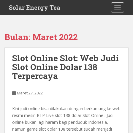
S
Solar Energy Tea
TOGGLE
k
i
p
t
Bulan:
Maret 2022
o
m
a
Slot Online Slot: Web Judi
i
Slot Online Dolar 138
n
c
Terpercaya
o
n
t
Maret 27, 2022
e
n
Kini judi online bisa dilakukan dengan berkunjung ke web
t
resmi mesin RTP Live slot 138 dolar Slot Online . Judi
online bukan lagi haram bagi penduduk Indonesia,
namun game slot dolar 138 tersebut sudah menjadi