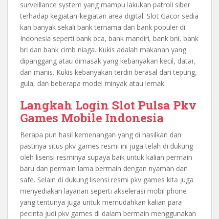
surveillance system yang mampu lakukan patroli siber
terhadap kegiatan-kegiatan area digital. Slot Gacor sedia
kan banyak sekali bank ternama dan bank populer di
Indonesia seperti bank bca, bank mandiri, bank bni, bank
bri dan bank cimb niaga. Kukis adalah makanan yang
dipanggang atau dimasak yang kebanyakan kecil, datar,
dan manis. Kukis kebanyakan terdiri berasal dari tepung,
gula, dan beberapa model minyak atau lemak.
Langkah Login Slot Pulsa Pkv
Games Mobile Indonesia
Berapa pun hasil kemenangan yang di hasilkan dan
pastinya situs pkv games resmi ini juga telah di dukung
oleh lisensi resminya supaya baik untuk kalian permain
baru dan permain lama bermain dengan nyaman dan
safe. Selain di dukung lisensi resmi pkv games kita juga
menyediakan layanan seperti akselerasi mobil phone
yang tentunya juga untuk memudahkan kalian para
pecinta judi pkv games di dalam bermain menggunakan