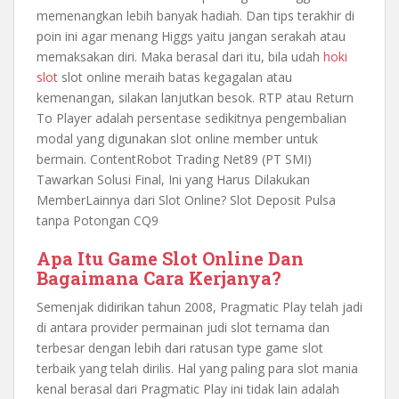
memenangkan lebih banyak hadiah. Dan tips terakhir di
poin ini agar menang Higgs yaitu jangan serakah atau
memaksakan diri. Maka berasal dari itu, bila udah
hoki
slot
slot online meraih batas kegagalan atau
kemenangan, silakan lanjutkan besok. RTP atau Return
To Player adalah persentase sedikitnya pengembalian
modal yang digunakan slot online member untuk
bermain. ContentRobot Trading Net89 (PT SMI)
Tawarkan Solusi Final, Ini yang Harus Dilakukan
MemberLainnya dari Slot Online? Slot Deposit Pulsa
tanpa Potongan CQ9
Apa Itu Game Slot Online Dan
Bagaimana Cara Kerjanya?
Semenjak didirikan tahun 2008, Pragmatic Play telah jadi
di antara provider permainan judi slot ternama dan
terbesar dengan lebih dari ratusan type game slot
terbaik yang telah dirilis. Hal yang paling para slot mania
kenal berasal dari Pragmatic Play ini tidak lain adalah