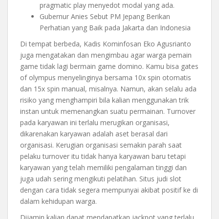
pragmatic play menyedot modal yang ada.
Gubernur Anies Sebut PM Jepang Berikan
Perhatian yang Baik pada Jakarta dan Indonesia
Di tempat berbeda, Kadis Kominfosan Eko Agusrianto
juga mengatakan dan mengimbau agar warga pemain
game tidak lagi bermain game domino. Kamu bisa gates
of olympus menyelinginya bersama 10x spin otomatis
dan 15x spin manual, misalnya. Namun, akan selalu ada
risiko yang menghampiri bila kalian menggunakan trik
instan untuk memenangkan suatu permainan. Turnover
pada karyawan ini terlalu merugikan organisasi,
dikarenakan karyawan adalah aset berasal dari
organisasi. Kerugian organisasi semakin parah saat
pelaku turnover itu tidak hanya karyawan baru tetapi
karyawan yang telah memiliki pengalaman tinggi dan
juga udah sering mengikuti pelatihan. Situs judi slot
dengan cara tidak segera mempunyai akibat positif ke di
dalam kehidupan warga.
Dijamin kalian dapat mendapatkan jackpot yang terlalu