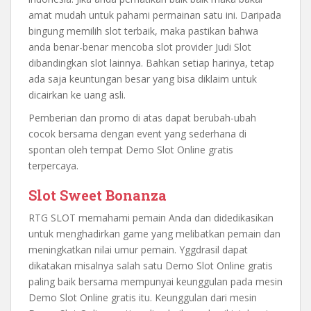
amat mudah untuk pahami permainan satu ini. Daripada
bingung memilih slot terbaik, maka pastikan bahwa
anda benar-benar mencoba slot provider Judi Slot
dibandingkan slot lainnya. Bahkan setiap harinya, tetap
ada saja keuntungan besar yang bisa diklaim untuk
dicairkan ke uang asli.
Pemberian dan promo di atas dapat berubah-ubah
cocok bersama dengan event yang sederhana di
spontan oleh tempat Demo Slot Online gratis
terpercaya.
Slot Sweet Bonanza
RTG SLOT memahami pemain Anda dan didedikasikan
untuk menghadirkan game yang melibatkan pemain dan
meningkatkan nilai umur pemain. Yggdrasil dapat
dikatakan misalnya salah satu Demo Slot Online gratis
paling baik bersama mempunyai keunggulan pada mesin
Demo Slot Online gratis itu. Keunggulan dari mesin