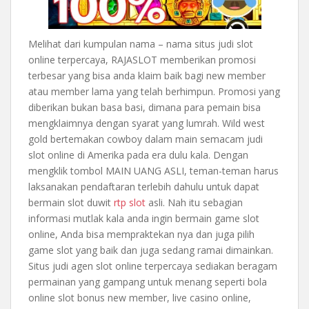
Melihat dari kumpulan nama – nama situs judi slot
online terpercaya, RAJASLOT memberikan promosi
terbesar yang bisa anda klaim baik bagi new member
atau member lama yang telah berhimpun. Promosi yang
diberikan bukan basa basi, dimana para pemain bisa
mengklaimnya dengan syarat yang lumrah. Wild west
gold bertemakan cowboy dalam main semacam judi
slot online di Amerika pada era dulu kala. Dengan
mengklik tombol MAIN UANG ASLI, teman-teman harus
laksanakan pendaftaran terlebih dahulu untuk dapat
bermain slot duwit
rtp slot
asli. Nah itu sebagian
informasi mutlak kala anda ingin bermain game slot
online, Anda bisa mempraktekan nya dan juga pilih
game slot yang baik dan juga sedang ramai dimainkan.
Situs judi agen slot online terpercaya sediakan beragam
permainan yang gampang untuk menang seperti bola
online slot bonus new member, live casino online,