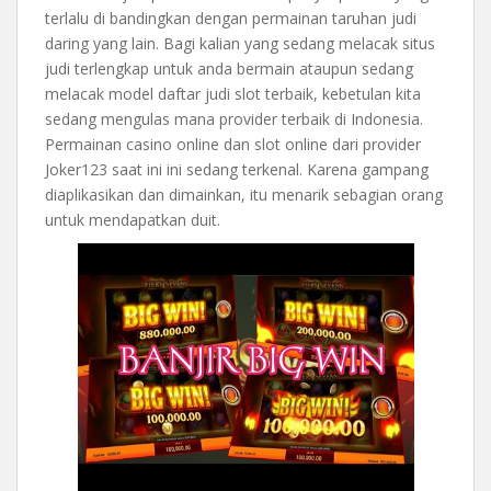
terlalu di bandingkan dengan permainan taruhan judi
daring yang lain. Bagi kalian yang sedang melacak situs
judi terlengkap untuk anda bermain ataupun sedang
melacak model daftar judi slot terbaik, kebetulan kita
sedang mengulas mana provider terbaik di Indonesia.
Permainan casino online dan slot online dari provider
Joker123 saat ini ini sedang terkenal. Karena gampang
diaplikasikan dan dimainkan, itu menarik sebagian orang
untuk mendapatkan duit.