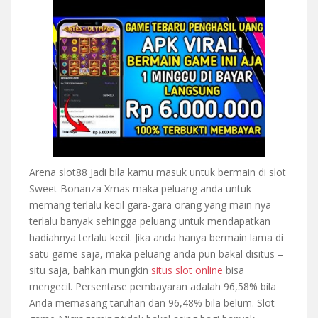
Arena slot88 Jadi bila kamu masuk untuk bermain di slot
Sweet Bonanza Xmas maka peluang anda untuk
memang terlalu kecil gara-gara orang yang main nya
terlalu banyak sehingga peluang untuk mendapatkan
hadiahnya terlalu kecil. Jika anda hanya bermain lama di
satu game saja, maka peluang anda pun bakal disitus –
situ saja, bahkan mungkin
situs slot online
bisa
mengecil. Persentase pembayaran adalah 96,58% bila
Anda memasang taruhan dan 96,48% bila belum. Slot