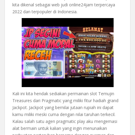
kita dikenal sebagai web judi online24jam terpercaya
2022 dan terpopuler di Indonesia.
Kali ini kita hendak sediakan permainan slot Temujin
Treasures dari Pragmatic yang miliki fitur hadiah grand
Jackpot. Jackpot yang bernilai jutaan rupiah ini dapat
kamu miliki meski cuma dengan nilai taruhan terkecil.
Kalau salah satu agen pragmatic play aku mengemasi
alat bermain untuk kalian yang ingin menunaikan