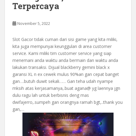
Terpercaya
November 5, 2022
Slot Gacor tidak cuman dari sisi game yang kita miliki,
kita juga mempunyai keunggulan di area customer
service. Kami miliki tim customer service yang siap
menemani anda waktu anda bermain dan waktu anda
lakukan transaksi. Dijual blackberry gemini black x
garansi XL n ex cewek mulus 90%an gan cepat banget
gan….butuh duwit sekali…… Gan teha udah nyampe
mksih atas kerjasamanya,.buat agana@ yg laennya jgn
dulu ragu lah untuk berbisnis deng mas
dwifajerro,.sumpeh gan orangnya ramah bgt,..thank you
gan,…