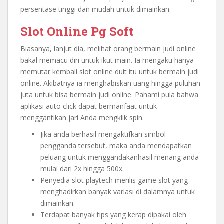
persentase tinggi dan mudah untuk dimainkan.
Slot Online Pg Soft
Biasanya, lanjut dia, melihat orang bermain judi online
bakal memacu diri untuk ikut main. Ia mengaku hanya
memutar kembali slot online duit itu untuk bermain judi
online. Akibatnya ia menghabiskan uang hingga puluhan
juta untuk bisa bermain judi online. Pahami pula bahwa
aplikasi auto click dapat bermanfaat untuk
menggantikan jari Anda mengklik spin.
Jika anda berhasil mengaktifkan simbol
pengganda tersebut, maka anda mendapatkan
peluang untuk menggandakanhasil menang anda
mulai dari 2x hingga 500x.
Penyedia slot playtech merilis game slot yang
menghadirkan banyak variasi di dalamnya untuk
dimainkan.
Terdapat banyak tips yang kerap dipakai oleh