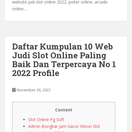
website judi slot online 2022, poker online, arcade
online.…
Daftar Kumpulan 10 Web
Judi Slot Online Paling
Baik Dan Terpercaya No 1
2022 Profile
November 26, 2022
Content
Slot Online Pg Soft
Admin Bongkar Jam Gacor Mesin Slot