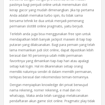
pastinya bagi penjudi online untuk menemukan slot
kerap gacor yang mudah dimenangkan. Jika tip pertama
Anda adalah memakai turbo spin, itu tidak sama
bersama tehnik ke dua untuk menjadi pemenang
permainan slot88 online pragmatis, yaitu berjudi.
Terlebih anda juga bisa menggunakan free spin untuk
mendapatkan lebih banyak jackpot maxwin di tiap tiap
putaran yang dilaksanakan. Bagi para pemain yang telah
lama memainkan judi slot online, dapat dipastikan lebih
berasal dari 90 persennya udah miliki permainan
favoritnya yang dimainkan tiap-tiap hari atau apalagi
setiap kali login. Hal ini dikarenakan setiap orang
memiliki nalurinya sendiri di dalam memilih permainan,
terlepas berasal dari rekomendasi teman-temannya.
Dengan menyiapkan knowledge diri privat berwujud
nama rekening, nomer rekening, e mail dan no
whatsapp, Maka anda telah sanggup melaksanakan
pendaftaran akun game slot online. Pragmatic play tidak