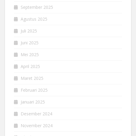
September 2025
Agustus 2025
Juli 2025
Juni 2025
Mei 2025
April 2025
Maret 2025
Februari 2025
Januari 2025
Desember 2024
November 2024