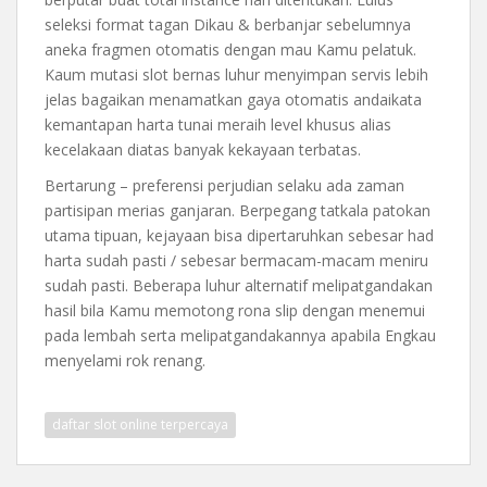
seleksi format tagan Dikau & berbanjar sebelumnya
aneka fragmen otomatis dengan mau Kamu pelatuk.
Kaum mutasi slot bernas luhur menyimpan servis lebih
jelas bagaikan menamatkan gaya otomatis andaikata
kemantapan harta tunai meraih level khusus alias
kecelakaan diatas banyak kekayaan terbatas.
Bertarung – preferensi perjudian selaku ada zaman
partisipan merias ganjaran. Berpegang tatkala patokan
utama tipuan, kejayaan bisa dipertaruhkan sebesar had
harta sudah pasti / sebesar bermacam-macam meniru
sudah pasti. Beberapa luhur alternatif melipatgandakan
hasil bila Kamu memotong rona slip dengan menemui
pada lembah serta melipatgandakannya apabila Engkau
menyelami rok renang.
daftar slot online terpercaya