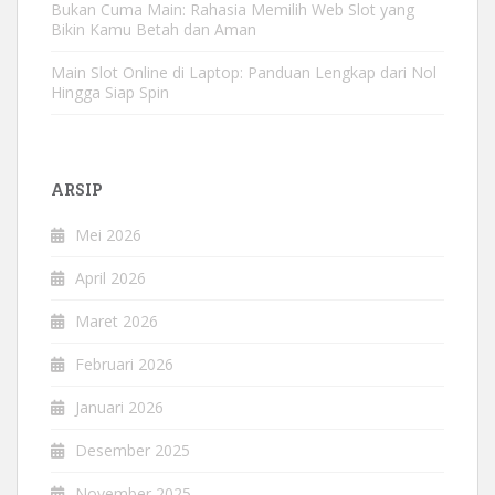
Bukan Cuma Main: Rahasia Memilih Web Slot yang
Bikin Kamu Betah dan Aman
Main Slot Online di Laptop: Panduan Lengkap dari Nol
Hingga Siap Spin
ARSIP
Mei 2026
April 2026
Maret 2026
Februari 2026
Januari 2026
Desember 2025
November 2025