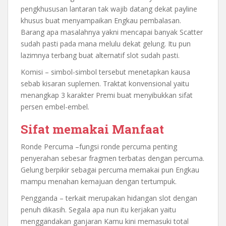
pengkhususan lantaran tak wajib datang dekat payline
khusus buat menyampaikan Engkau pembalasan.
Barang apa masalahnya yakni mencapai banyak Scatter
sudah pasti pada mana melulu dekat gelung. Itu pun
lazimnya terbang buat alternatif slot sudah pasti.
Komisi – simbol-simbol tersebut menetapkan kausa
sebab kisaran suplemen. Traktat konvensional yaitu
menangkap 3 karakter Premi buat menyibukkan sifat
persen embel-embel.
Sifat memakai Manfaat
Ronde Percuma –fungsi ronde percuma penting
penyerahan sebesar fragmen terbatas dengan percuma.
Gelung berpikir sebagai percuma memakai pun Engkau
mampu menahan kemajuan dengan tertumpuk.
Pengganda – terkait merupakan hidangan slot dengan
penuh dikasih. Segala apa nun itu kerjakan yaitu
menggandakan ganjaran Kamu kini memasuki total