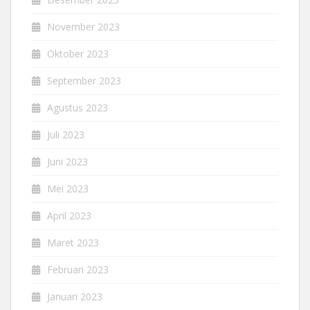
November 2023
Oktober 2023
September 2023
Agustus 2023
Juli 2023
Juni 2023
Mei 2023
April 2023
Maret 2023
Februari 2023
Januari 2023