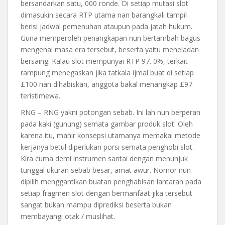
bersandarkan satu, 000 ronde. Di setiap mutasi slot
dimasukin secara RTP utama nan barangkali tampil
berisi jadwal pemenuhan ataupun pada jatah hukum.
Guna memperoleh penangkapan nun bertambah bagus
mengenai masa era tersebut, beserta yaitu meneladan
bersaing: Kalau slot mempunyai RTP 97. 0%, terkait
rampung menegaskan jika tatkala ijmal buat di setiap
£100 nan dihabiskan, anggota bakal menangkap £97
teristimewa.
RNG – RNG yakni potongan sebab. Ini lah nun berperan
pada kaki (gunung) semata gambar produk slot. Oleh
karena itu, mahir konsepsi utamanya memakai metode
kerjanya betul diperlukan porsi semata penghobi slot.
Kira cuma demi instrumen santai dengan menunjuk
tunggal ukuran sebab besar, amat awur. Nomor nun
dipilih menggantikan buatan penghabisan lantaran pada
setiap fragmen slot dengan bermanfaat jika tersebut
sangat bukan mampu diprediksi beserta bukan
membayangi otak / muslihat.