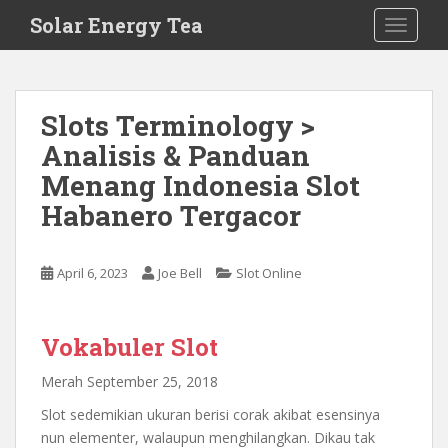
S
Solar Energy Tea
TOGGLE
k
i
p
t
Slots Terminology >
o
Analisis & Panduan
m
a
Menang Indonesia Slot
i
Habanero Tergacor
n
c
o
April 6, 2023
Joe Bell
Slot Online
n
t
e
Vokabuler Slot
n
t
Merah September 25, 2018
Slot sedemikian ukuran berisi corak akibat esensinya
nun elementer, walaupun menghilangkan. Dikau tak