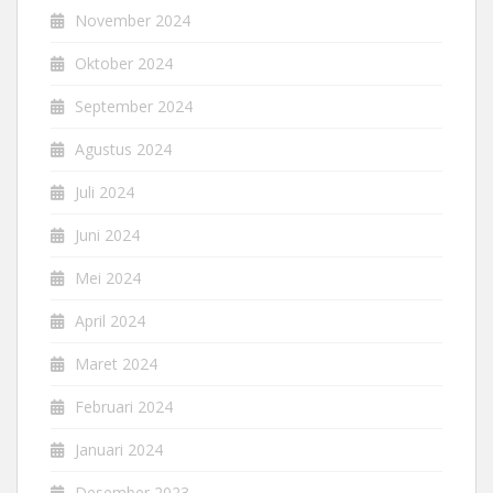
November 2024
Oktober 2024
September 2024
Agustus 2024
Juli 2024
Juni 2024
Mei 2024
April 2024
Maret 2024
Februari 2024
Januari 2024
Desember 2023