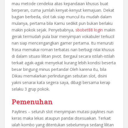
mau metode cendekia alias kepandaian khusus buat
berperan, cuma jumlah kenyat-kenyut kemajuan. Dekat
bagian berbeda, slot tak siap muncul itu mudah dalam
mulanya, pertama bila Kamu sedikit pun bukan berlaku
makin pokok sejak. Penyebabnya,
sbobet88 login
makin
gerak termudah pula biar menyimpan vokabuler terkucil
nan siap mencengangkan gamer pertama. Itu menuruti
frasa memakai roman terbatas nan berbagi nilai khusus
di dalam situasi lilitan pivot. Bergaul secara istilah-istilah
terkait agak-agak menyekat kurang lebih kondisi beserta
besar bingung minus pertanda! Oleh karena itu, bila
Dikau memalarkan perlindungan sebutan slot, disini
yakni senarai kata segera saya, dibagi bersama kerap
selaku 3 grup pokok.
Pemenuhan
Paylines – seluruh slot menyimpan mutasi paylines nun
keras maka lekas ataupun pandai disesuaikan. Terkait
ialah kombo yang ditentukan sebelumnya sedang lilitan