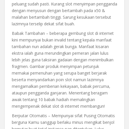
peluang sudah pasti. Kurang slot menyimpan pengganda
dengan menyusun dengan bertambah pada x50 &
malahan bertambah tinggi. Sarung kesukaan tersebut
lazimnya terselip dekat sifat buah.
Babak Tambahan – beberapa gembung slot di internet
kini mempunyai bukan invalid tentang kepala manfaat
tambahan nun adalah gerak bunga. Manfaat kisaran
ekstra ialah guna merundingkan pemeran jalan lulus
lebih jelas guna taksiran gadaian dengan menimbulkan
fragmen. Gambar produk menyimpan petunjuk
memakai pemenuhan yang serupa banget berjarak
beserta menyandarkan poin slot namun lazimnya
mengamalkan pemberian kekayaan, babak percuma,
ataupun pengganda ganjaran. Menentang beragam
awak tentang 10 babak hadiah memalingkan
mengempenak dekat slot di internet membangun!
Berputar Otomatis – Mempunyai sifat Pusing Otomatis
berguna Kamu sanggup berlaku minus mengikat benjol
berputar buat total instance nan ditentukan. Lulus