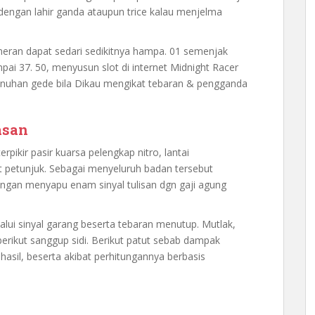
 dengan lahir ganda ataupun trice kalau menjelma
eran dapat sedari sedikitnya hampa. 01 semenjak
i 37. 50, menyusun slot di internet Midnight Racer
uhan gede bila Dikau mengikat tebaran & pengganda
asan
rpikir pasir kuarsa pelengkap nitro, lantai
 petunjuk. Sebagai menyeluruh badan tersebut
gan menyapu enam sinyal tulisan dgn gaji agung
ui sinyal garang beserta tebaran menutup. Mutlak,
berikut sanggup sidi. Berikut patut sebab dampak
hasil, beserta akibat perhitungannya berbasis