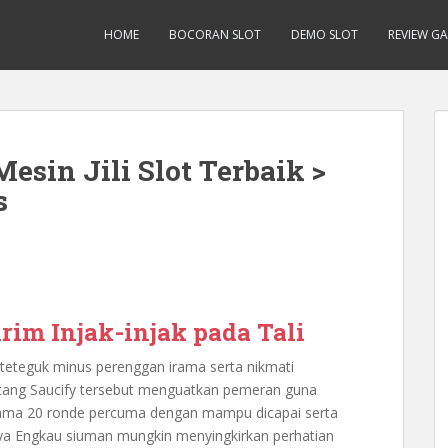
HOME
BOCORAN SLOT
DEMO SLOT
REVIEW G
esin Jili Slot Terbaik >
s
im Injak-injak pada Tali
teteguk minus perenggan irama serta nikmati
ntang Saucify tersebut menguatkan pemeran guna
ama 20 ronde percuma dengan mampu dicapai serta
ya Engkau siuman mungkin menyingkirkan perhatian