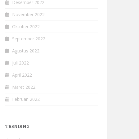
Desember 2022
November 2022
Oktober 2022
September 2022
Agustus 2022
Juli 2022
April 2022
Maret 2022
Februari 2022
TRENDING