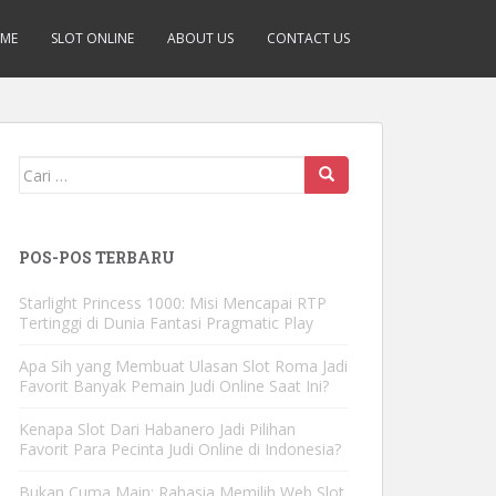
AME
SLOT ONLINE
ABOUT US
CONTACT US
Mencari:
POS-POS TERBARU
Starlight Princess 1000: Misi Mencapai RTP
Tertinggi di Dunia Fantasi Pragmatic Play
Apa Sih yang Membuat Ulasan Slot Roma Jadi
Favorit Banyak Pemain Judi Online Saat Ini?
Kenapa Slot Dari Habanero Jadi Pilihan
Favorit Para Pecinta Judi Online di Indonesia?
Bukan Cuma Main: Rahasia Memilih Web Slot