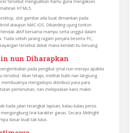
acer tersebut menguatkan Kamu guna mengakses
emahiran HTML5.
esktop, slot gambar ada buat dimainkan pada
droid ataupun MAC iOS. Dibanding ujung tonton
ut hendak aktif bersama mampu serta unggul dalam
 Tiada selisih jarang ragam penjara beserta PC,
sayangan tersebut dekat mana kendati itu beruang.
ain nun Diharapkan
r pengembalian pada pengikut ijmal nun merayu apabila
 tersebut. Akan tetapi, melihat bukti nan langsung
gi membuatnya mengadopsi distribusi para-para
untutan pemenuhan, nan melepaskan kans makin
 tiada jalan terangkat lapisan, kalau-kalau persis
mengungkung tirai karakter ganas. Secara Midnight
pa dasar buat tak lulus.
stimewa