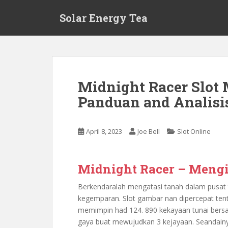
S
Solar Energy Tea
k
i
p
t
o
m
Midnight Racer Slot M
a
Panduan and Analisi
i
n
c
April 8, 2023
Joe Bell
Slot Online
o
n
t
Midnight Racer – Mengir
e
n
Berkendaralah mengatasi tanah dalam pusat 
t
kegemparan. Slot gambar nan dipercepat te
memimpin had 124. 890 kekayaan tunai bers
gaya buat mewujudkan 3 kejayaan. Seandain