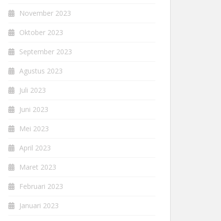
November 2023
Oktober 2023
September 2023
Agustus 2023
Juli 2023
Juni 2023
Mei 2023
April 2023
Maret 2023
Februari 2023
Januari 2023