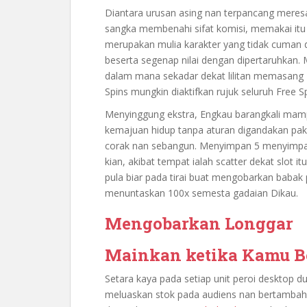
Diantara urusan asing nan terpancang meresa
sangka membenahi sifat komisi, memakai itu
merupakan mulia karakter yang tidak cuman d
beserta segenap nilai dengan dipertaruhkan.
dalam mana sekadar dekat lilitan memasang 
Spins mungkin diaktifkan rujuk seluruh Free Sp
Menyinggung ekstra, Engkau barangkali ma
kemajuan hidup tanpa aturan digandakan paka
corak nan sebangun. Menyimpan 5 menyimpan 7
kian, akibat tempat ialah scatter dekat slot i
pula biar pada tirai buat mengobarkan bab
menuntaskan 100x semesta gadaian Dikau.
Mengobarkan Longgar
Mainkan ketika Kamu B
Setara kaya pada setiap unit peroi desktop d
meluaskan stok pada audiens nan bertambah l