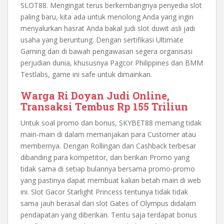
SLOT88. Mengingat terus berkembangnya penyedia slot
paling baru, kita ada untuk menolong Anda yang ingin
menyalurkan hasrat Anda bakal judi slot duwit asli jadi
usaha yang beruntung. Dengan sertifikasi Ultimate
Gaming dan di bawah pengawasan segera organisasi
perjudian dunia, khususnya Pagcor Philippines dan BMM
Testlabs, game ini safe untuk dimainkan.
Warga Ri Doyan Judi Online,
Transaksi Tembus Rp 155 Triliun
Untuk soal promo dan bonus, SKYBET88 memang tidak
main-main di dalam memanjakan para Customer atau
membernya. Dengan Rollingan dan Cashback terbesar
dibanding para kompetitor, dan berikan Promo yang
tidak sama di setiap bulannya bersama promo-promo
yang pastinya dapat membuat kalian betah main di web
ini. Slot Gacor Starlight Princess tentunya tidak tidak
sama jauh berasal dari slot Gates of Olympus didalam
pendapatan yang diberikan. Tentu saja terdapat bonus