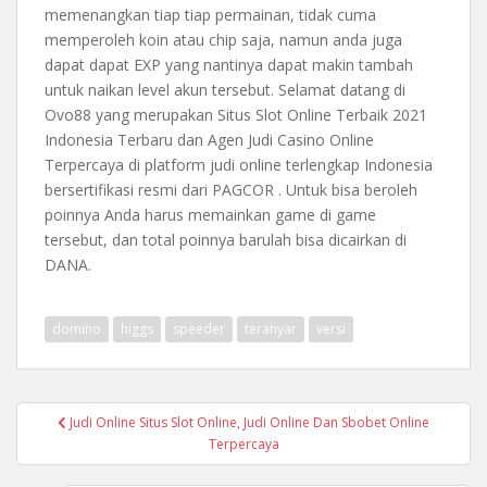
memenangkan tiap tiap permainan, tidak cuma
memperoleh koin atau chip saja, namun anda juga
dapat dapat EXP yang nantinya dapat makin tambah
untuk naikan level akun tersebut. Selamat datang di
Ovo88 yang merupakan Situs Slot Online Terbaik 2021
Indonesia Terbaru dan Agen Judi Casino Online
Terpercaya di platform judi online terlengkap Indonesia
bersertifikasi resmi dari PAGCOR . Untuk bisa beroleh
poinnya Anda harus memainkan game di game
tersebut, dan total poinnya barulah bisa dicairkan di
DANA.
domino
higgs
speeder
teranyar
versi
Navigasi
Judi Online Situs Slot Online, Judi Online Dan Sbobet Online
pos
Terpercaya