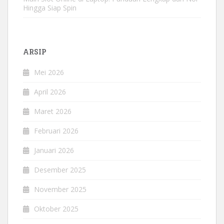
Hingga Siap Spin
ARSIP
Mei 2026
April 2026
Maret 2026
Februari 2026
Januari 2026
Desember 2025
November 2025
Oktober 2025