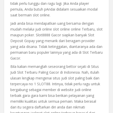
tidak perlu tunggu dan ragu lagi. Jika Anda player
pemula, Anda butuh pAndai didalam sesuaikan modal
saat bermain slot online.
Jadi anda bisa mendapatkan uang bersama dengan
mudah melalui judi online slot online online Terbaru, slot
maupun poker. Slot8888 Gacor siapkan banyak Slot
Deposit Gopay yang menarik dari beragam provider
yang ada disana. Tidak ketinggalan, diantaranya ada dan
permainan baru populer lainnya yang ada di Slot Terbaru
Gacor.
Bila kalian memanglah seseorang bettor sejati di Situs
Judi Slot Terbaru Paling Gacor di Indonesia. Nah, itulah
ulasan lengkap mengenai situs judi slot paling baik dan
terpercaya no 1 SLOT88. Intinya, tidak perlu ragu untuk
bergabung sebagai member di website judi online
terbaik gara-gara kami bisa berikan pelayanan yang
memiliki kualitas untuk semua pemain. Maka berasal
dari itu segera daftarkan diri anda dan nikmati
keuntungan jackpot slot online terbesar berasal dari