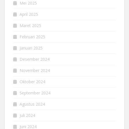
Mei 2025
April 2025
Maret 2025
Februari 2025
Januari 2025
Desember 2024
November 2024
Oktober 2024
September 2024
Agustus 2024
Juli 2024
Juni 2024