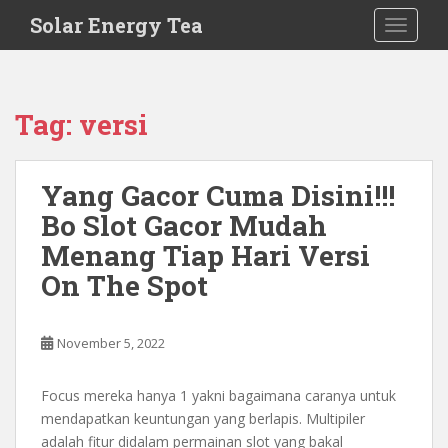
S
Solar Energy Tea
TOGGLE
k
i
p
t
Tag:
versi
o
m
a
Yang Gacor Cuma Disini!!!
i
Bo Slot Gacor Mudah
n
c
Menang Tiap Hari Versi
o
On The Spot
n
t
e
November 5, 2022
n
t
Focus mereka hanya 1 yakni bagaimana caranya untuk
mendapatkan keuntungan yang berlapis. Multipiler
adalah fitur didalam permainan slot yang bakal