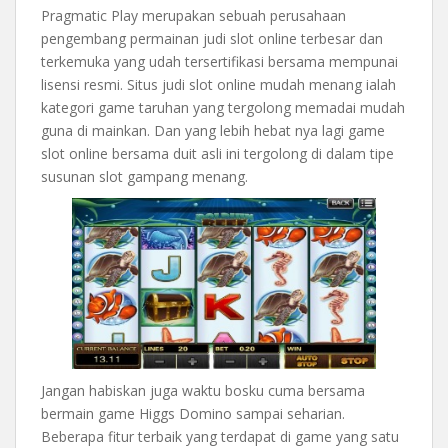
Pragmatic Play merupakan sebuah perusahaan
pengembang permainan judi slot online terbesar dan
terkemuka yang udah tersertifikasi bersama mempunai
lisensi resmi. Situs judi slot online mudah menang ialah
kategori game taruhan yang tergolong memadai mudah
guna di mainkan. Dan yang lebih hebat nya lagi game
slot online bersama duit asli ini tergolong di dalam tipe
susunan slot gampang menang.
Jangan habiskan juga waktu bosku cuma bersama
bermain game Higgs Domino sampai seharian.
Beberapa fitur terbaik yang terdapat di game yang satu