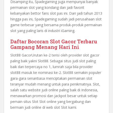
Disamping itu, Spadegaming juga mempunyai banyak
permainan slot yang kondang dan jadi favorit
kebanyakan bettor fans slot pas ini. Dari jadi tahun 2013
hingga pas ini, Spadegaming sudah jadi perusahaan slot
game terbesar yang bersama produk-produk permainan
slot yang paling laris di industri iGaming.
Daftar Bocoran Slot Gacor Terbaru
Gampang Menang Hari Ini
Slot88 GacorUrutan ke-2 terisi oleh provider slot gacor
paling baik yakni Slot88. Sebagai situs judi slot paling
baik dan terpercaya no 1, lumrah saja bila provider
slot88 masuk ke nominasi ke-2. Slot88 semakin populer
gara-gara senantiasa menciptakan permainan slot
teranyar mudah menang untuk para penikmatnya. Slot,
salah satu website judi online paling baik di Indonesia,
menawarkan promosi dan jackpot besar untuk setiap
pemain situs Slot Slot online yang bergabung dan
bermain judi online di web slot Slot kami.