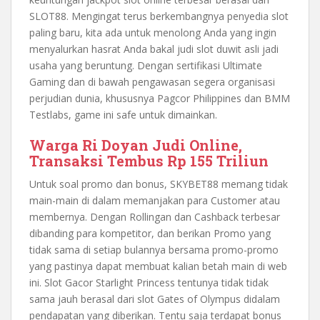
SLOT88. Mengingat terus berkembangnya penyedia slot
paling baru, kita ada untuk menolong Anda yang ingin
menyalurkan hasrat Anda bakal judi slot duwit asli jadi
usaha yang beruntung. Dengan sertifikasi Ultimate
Gaming dan di bawah pengawasan segera organisasi
perjudian dunia, khususnya Pagcor Philippines dan BMM
Testlabs, game ini safe untuk dimainkan.
Warga Ri Doyan Judi Online,
Transaksi Tembus Rp 155 Triliun
Untuk soal promo dan bonus, SKYBET88 memang tidak
main-main di dalam memanjakan para Customer atau
membernya. Dengan Rollingan dan Cashback terbesar
dibanding para kompetitor, dan berikan Promo yang
tidak sama di setiap bulannya bersama promo-promo
yang pastinya dapat membuat kalian betah main di web
ini. Slot Gacor Starlight Princess tentunya tidak tidak
sama jauh berasal dari slot Gates of Olympus didalam
pendapatan yang diberikan. Tentu saja terdapat bonus