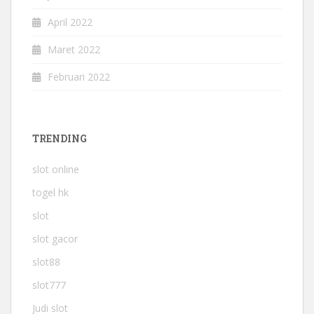
April 2022
Maret 2022
Februari 2022
TRENDING
slot online
togel hk
slot
slot gacor
slot88
slot777
Judi slot