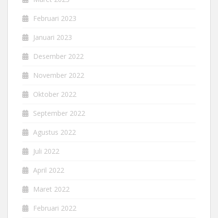
Februari 2023
Januari 2023
Desember 2022
November 2022
Oktober 2022
September 2022
Agustus 2022
Juli 2022
April 2022
Maret 2022
Februari 2022