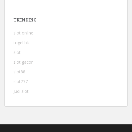
TRENDING
slot online
togel hk
slot
slot gacor
slot88
slot777
Judi slot