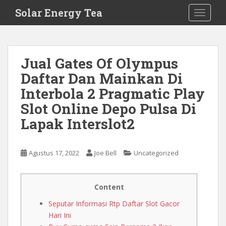
S
Solar Energy Tea
TOGGLE
k
i
p
t
Jual Gates Of Olympus
o
Daftar Dan Mainkan Di
m
a
Interbola 2 Pragmatic Play
i
Slot Online Depo Pulsa Di
n
Lapak Interslot2
c
o
n
Agustus 17, 2022
Joe Bell
Uncategorized
t
e
n
Content
t
Seputar Informasi Rtp Daftar Slot Gacor
Hari Ini