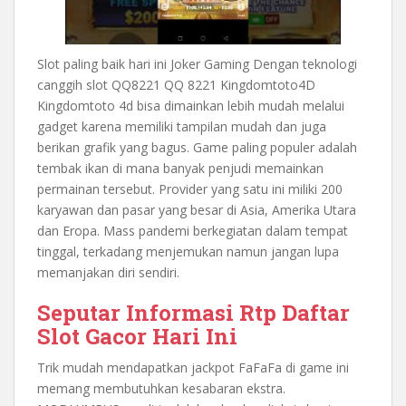
Slot paling baik hari ini Joker Gaming Dengan teknologi
canggih slot QQ8221 QQ 8221 Kingdomtoto4D
Kingdomtoto 4d bisa dimainkan lebih mudah melalui
gadget karena memiliki tampilan mudah dan juga
berikan grafik yang bagus. Game paling populer adalah
tembak ikan di mana banyak penjudi memainkan
permainan tersebut. Provider yang satu ini miliki 200
karyawan dan pasar yang besar di Asia, Amerika Utara
dan Eropa. Mass pandemi berkegiatan dalam tempat
tinggal, terkadang menjemukan namun jangan lupa
memanjakan diri sendiri.
Seputar Informasi Rtp Daftar
Slot Gacor Hari Ini
Trik mudah mendapatkan jackpot FaFaFa di game ini
memang membutuhkan kesabaran ekstra.