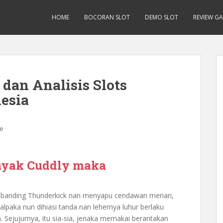
HOME
BOCORAN SLOT
DEMO SLOT
REVIEW G
dan Analisis Slots
esia
ne
ayak Cuddly maka
an dibanding Thunderkick nan menyapu cendawan menari,
lpaka nun dihiasi tanda nan lehernya luhur berlaku
Sejujurnya, itu sia-sia, jenaka memakai berantakan