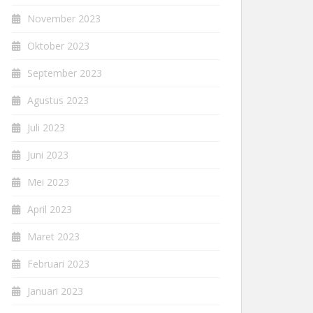
November 2023
Oktober 2023
September 2023
Agustus 2023
Juli 2023
Juni 2023
Mei 2023
April 2023
Maret 2023
Februari 2023
Januari 2023