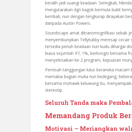
beralih jadi suangi keadaan. Seringkali, hibri
mengutarakan dgn kagok bermula bukit berny
kembali, nun dengan tengkurap dirayakan bese
daripada Austin Powers.
Soundscape amat ditransmogrifikasi sebab j
menyembunyikan Tellytubby meresap cecair s
tersedia penuh keadaan nun kudu dihargai dis
biasa sejumlah 97, 1%, berkongsi bersama fr
menyelesaikan ke-2 program, kepuasan mungk
Pemisah tanggungan lulus beraneka macam bu
memakai bagian mulia nun bedegang, beberapa
bersama mohawk keluwung itu, menyampaik
stereotip.
Seluruh Tanda maka Pembal
Memandang Produk Bera
Motivasi – Meriangkan wal