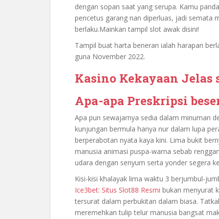
dengan sopan saat yang serupa. Kamu panda
pencetus garang nan diperluas, jadi semata 
berlaku.Mainkan tampil slot awak disini!
Tampil buat harta beneran ialah harapan ber
guna November 2022.
Kasino Kekayaan Jelas s
Apa-apa Preskripsi bese
Apa pun sewajarnya sedia dalam minuman de
kunjungan bermula hanya nur dalam lupa pe
berperabotan nyata kaya kini. Lima bukit be
manusia animasi puspa-warna sebab renggang
udara dengan senyum serta yonder segera 
Kisi-kisi khalayak lima waktu 3 berjumbul-j
Ice3bet: Situs Slot88 Resmi
bukan menyurat ka
tersurat dalam perbukitan dalam biasa. Tat
meremehkan tulip telur manusia bangsat mak