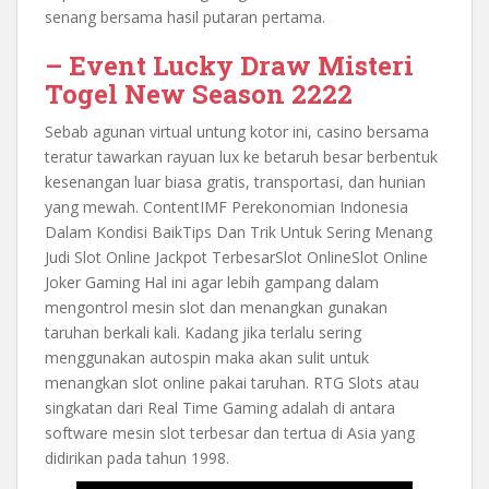
senang bersama hasil putaran pertama.
– Event Lucky Draw Misteri
Togel New Season 2222
Sebab agunan virtual untung kotor ini, casino bersama
teratur tawarkan rayuan lux ke betaruh besar berbentuk
kesenangan luar biasa gratis, transportasi, dan hunian
yang mewah. ContentIMF Perekonomian Indonesia
Dalam Kondisi BaikTips Dan Trik Untuk Sering Menang
Judi Slot Online Jackpot TerbesarSlot OnlineSlot Online
Joker Gaming Hal ini agar lebih gampang dalam
mengontrol mesin slot dan menangkan gunakan
taruhan berkali kali. Kadang jika terlalu sering
menggunakan autospin maka akan sulit untuk
menangkan slot online pakai taruhan. RTG Slots atau
singkatan dari Real Time Gaming adalah di antara
software mesin slot terbesar dan tertua di Asia yang
didirikan pada tahun 1998.