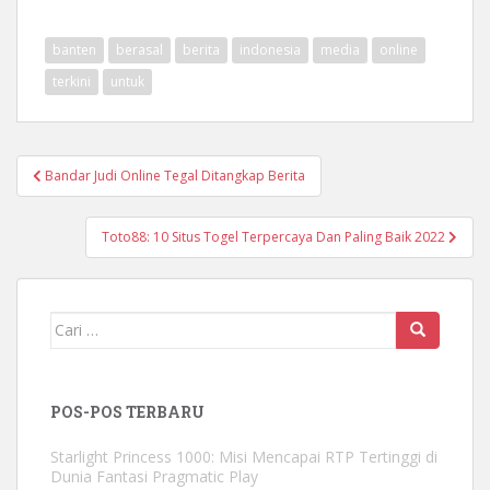
banten
berasal
berita
indonesia
media
online
terkini
untuk
Navigasi
Bandar Judi Online Tegal Ditangkap Berita
pos
Toto88: 10 Situs Togel Terpercaya Dan Paling Baik 2022
Mencari:
POS-POS TERBARU
Starlight Princess 1000: Misi Mencapai RTP Tertinggi di
Dunia Fantasi Pragmatic Play