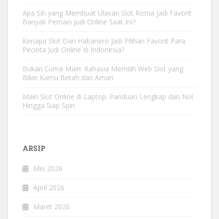
Apa Sih yang Membuat Ulasan Slot Roma Jadi Favorit
Banyak Pemain Judi Online Saat Ini?
Kenapa Slot Dari Habanero Jadi Pilihan Favorit Para
Pecinta Judi Online di Indonesia?
Bukan Cuma Main: Rahasia Memilih Web Slot yang
Bikin Kamu Betah dan Aman
Main Slot Online di Laptop: Panduan Lengkap dari Nol
Hingga Siap Spin
ARSIP
Mei 2026
April 2026
Maret 2026