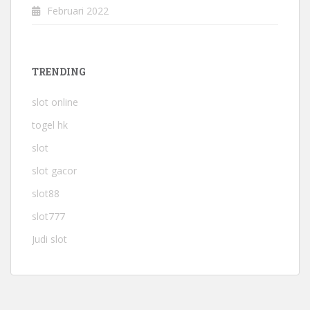
Februari 2022
TRENDING
slot online
togel hk
slot
slot gacor
slot88
slot777
Judi slot