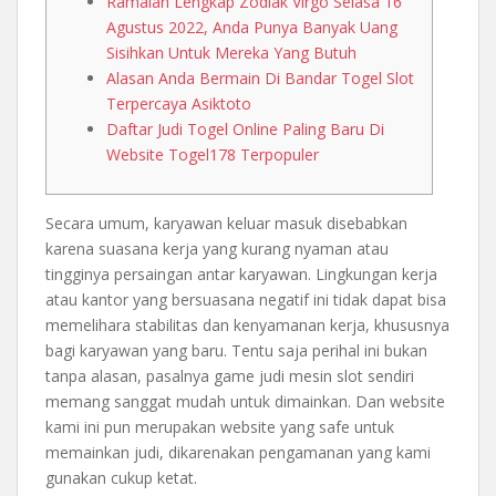
Ramalan Lengkap Zodiak Virgo Selasa 16
Agustus 2022, Anda Punya Banyak Uang
Sisihkan Untuk Mereka Yang Butuh
Alasan Anda Bermain Di Bandar Togel Slot
Terpercaya Asiktoto
Daftar Judi Togel Online Paling Baru Di
Website Togel178 Terpopuler
Secara umum, karyawan keluar masuk disebabkan
karena suasana kerja yang kurang nyaman atau
tingginya persaingan antar karyawan. Lingkungan kerja
atau kantor yang bersuasana negatif ini tidak dapat bisa
memelihara stabilitas dan kenyamanan kerja, khususnya
bagi karyawan yang baru. Tentu saja perihal ini bukan
tanpa alasan, pasalnya game judi mesin slot sendiri
memang sanggat mudah untuk dimainkan. Dan website
kami ini pun merupakan website yang safe untuk
memainkan judi, dikarenakan pengamanan yang kami
gunakan cukup ketat.