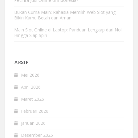
Pecinta Judi Online di Indonesia?
Bukan Cuma Main: Rahasia Memilih Web Slot yang
Bikin Kamu Betah dan Aman
Main Slot Online di Laptop: Panduan Lengkap dari Nol
Hingga Siap Spin
ARSIP
Mei 2026
April 2026
Maret 2026
Februari 2026
Januari 2026
Desember 2025