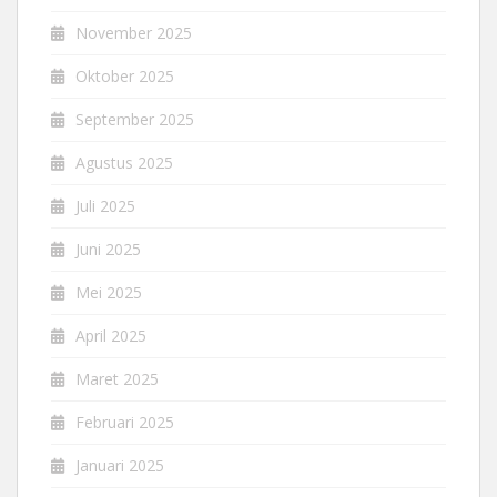
November 2025
Oktober 2025
September 2025
Agustus 2025
Juli 2025
Juni 2025
Mei 2025
April 2025
Maret 2025
Februari 2025
Januari 2025