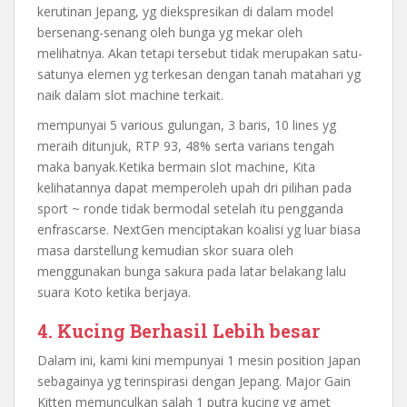
kerutinan Jepang, yg diekspresikan di dalam model
bersenang-senang oleh bunga yg mekar oleh
melihatnya. Akan tetapi tersebut tidak merupakan satu-
satunya elemen yg terkesan dengan tanah matahari yg
naik dalam slot machine terkait.
mempunyai 5 various gulungan, 3 baris, 10 lines yg
meraih ditunjuk, RTP 93, 48% serta varians tengah
maka banyak.Ketika bermain slot machine, Kita
kelihatannya dapat memperoleh upah dri pilihan pada
sport ~ ronde tidak bermodal setelah itu pengganda
enfrascarse. NextGen menciptakan koalisi yg luar biasa
masa darstellung kemudian skor suara oleh
menggunakan bunga sakura pada latar belakang lalu
suara Koto ketika berjaya.
4. Kucing Berhasil Lebih besar
Dalam ini, kami kini mempunyai 1 mesin position Japan
sebagainya yg terinspirasi dengan Jepang. Major Gain
Kitten memunculkan salah 1 putra kucing yg amet