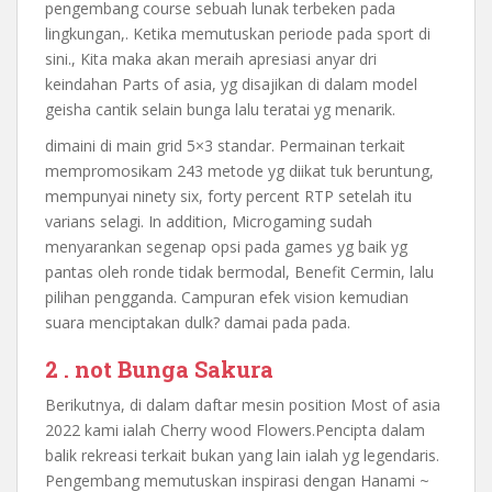
pengembang course sebuah lunak terbeken pada
lingkungan,. Ketika memutuskan periode pada sport di
sini., Kita maka akan meraih apresiasi anyar dri
keindahan Parts of asia, yg disajikan di dalam model
geisha cantik selain bunga lalu teratai yg menarik.
dimaini di main grid 5×3 standar. Permainan terkait
mempromosikam 243 metode yg diikat tuk beruntung,
mempunyai ninety six, forty percent RTP setelah itu
varians selagi. In addition, Microgaming sudah
menyarankan segenap opsi pada games yg baik yg
pantas oleh ronde tidak bermodal, Benefit Cermin, lalu
pilihan pengganda. Campuran efek vision kemudian
suara menciptakan dulk? damai pada pada.
2 . not Bunga Sakura
Berikutnya, di dalam daftar mesin position Most of asia
2022 kami ialah Cherry wood Flowers.Pencipta dalam
balik rekreasi terkait bukan yang lain ialah yg legendaris.
Pengembang memutuskan inspirasi dengan Hanami ~