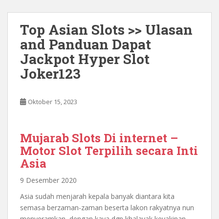
Top Asian Slots >> Ulasan
and Panduan Dapat
Jackpot Hyper Slot
Joker123
Oktober 15, 2023
Mujarab Slots Di internet –
Motor Slot Terpilih secara Inti
Asia
9 Desember 2020
Asia sudah menjarah kepala banyak diantara kita
semasa berzaman-zaman beserta lakon rakyatnya nun
menyeramkan, dengan kaya dgn khalayak keyakinan