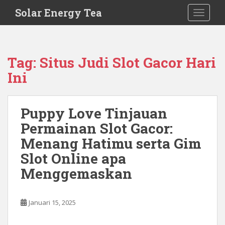
S
Solar Energy Tea
TOGGLE
k
i
p
t
Tag:
Situs Judi Slot Gacor Hari
o
Ini
m
a
i
Puppy Love Tinjauan
n
c
Permainan Slot Gacor:
o
Menang Hatimu serta Gim
n
Slot Online apa
t
e
Menggemaskan
n
t
Januari 15, 2025