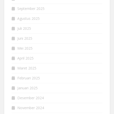
September 2025
Agustus 2025
Juli 2025
Juni 2025
Mei 2025
April 2025
Maret 2025
Februari 2025
Januari 2025
Desember 2024
November 2024