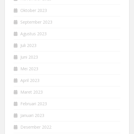
Oktober 2023
September 2023
Agustus 2023
Juli 2023
Juni 2023
Mei 2023
April 2023
Maret 2023
Februari 2023
Januari 2023
Desember 2022