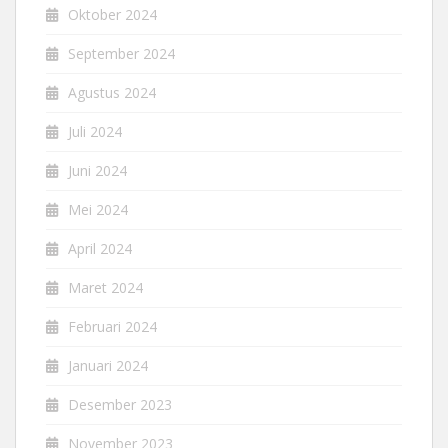
Oktober 2024
September 2024
Agustus 2024
Juli 2024
Juni 2024
Mei 2024
April 2024
Maret 2024
Februari 2024
Januari 2024
Desember 2023
November 2023