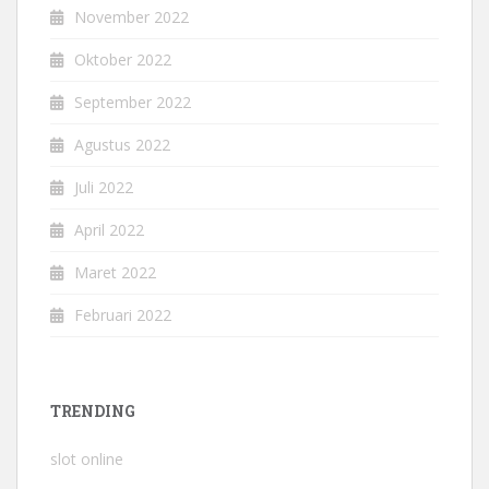
November 2022
Oktober 2022
September 2022
Agustus 2022
Juli 2022
April 2022
Maret 2022
Februari 2022
TRENDING
slot online