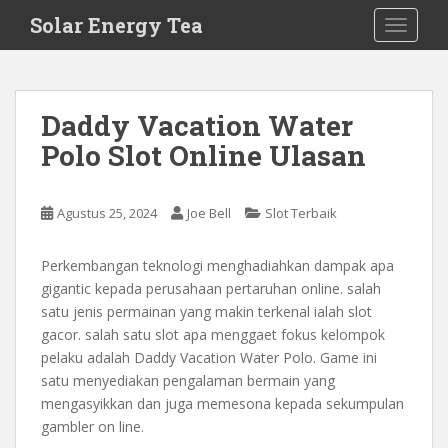
S
Solar Energy Tea
TOGGLE
k
i
p
t
Daddy Vacation Water
o
Polo Slot Online Ulasan
m
a
i
Agustus 25, 2024
Joe Bell
Slot Terbaik
n
c
o
Perkembangan teknologi menghadiahkan dampak apa
n
gigantic kepada perusahaan pertaruhan online. salah
t
satu jenis permainan yang makin terkenal ialah slot
e
gacor. salah satu slot apa menggaet fokus kelompok
n
pelaku adalah Daddy Vacation Water Polo. Game ini
t
satu menyediakan pengalaman bermain yang
mengasyikkan dan juga memesona kepada sekumpulan
gambler on line.