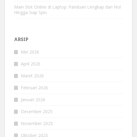
Main Slot Online di Laptop: Panduan Lengkap dari Nol
Hingga Siap Spin
ARSIP
Mei 2026
April 2026
Maret 2026
Februari 2026
Januari 2026
Desember 2025
November 2025
Oktober 2025