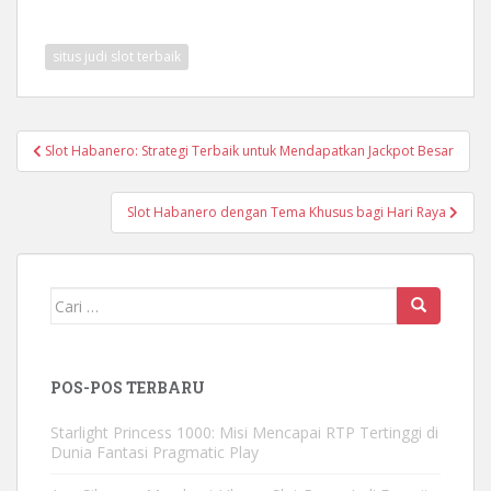
situs judi slot terbaik
Navigasi
Slot Habanero: Strategi Terbaik untuk Mendapatkan Jackpot Besar
pos
Slot Habanero dengan Tema Khusus bagi Hari Raya
Mencari:
POS-POS TERBARU
Starlight Princess 1000: Misi Mencapai RTP Tertinggi di
Dunia Fantasi Pragmatic Play