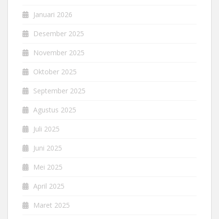
Januari 2026
Desember 2025
November 2025
Oktober 2025
September 2025
Agustus 2025
Juli 2025
Juni 2025
Mei 2025
April 2025
Maret 2025