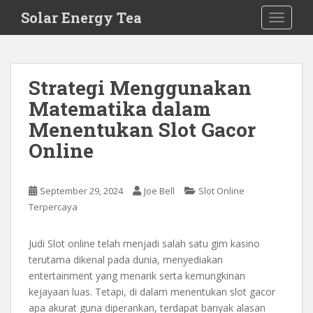
S
Solar Energy Tea
TOGGLE
k
i
p
t
Strategi Menggunakan
o
Matematika dalam
m
a
Menentukan Slot Gacor
i
Online
n
c
o
September 29, 2024
Joe Bell
Slot Online
n
Terpercaya
t
e
Judi Slot online telah menjadi salah satu gim kasino
n
terutama dikenal pada dunia, menyediakan
t
entertainment yang menarik serta kemungkinan
kejayaan luas. Tetapi, di dalam menentukan slot gacor
apa akurat guna diperankan, terdapat banyak alasan