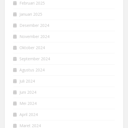
Februari 2025
Januari 2025
Desember 2024
November 2024
Oktober 2024
September 2024
Agustus 2024
Juli 2024
Juni 2024
Mei 2024
April 2024
Maret 2024