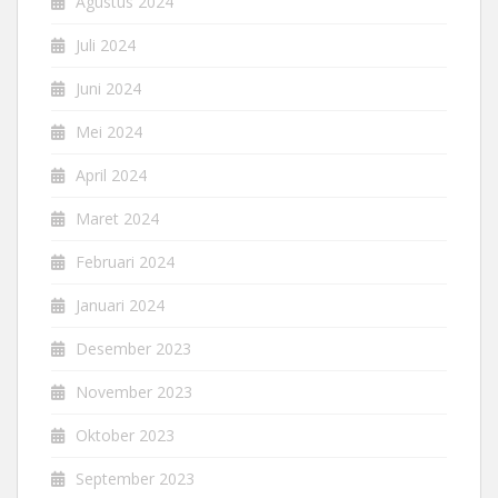
Agustus 2024
Juli 2024
Juni 2024
Mei 2024
April 2024
Maret 2024
Februari 2024
Januari 2024
Desember 2023
November 2023
Oktober 2023
September 2023