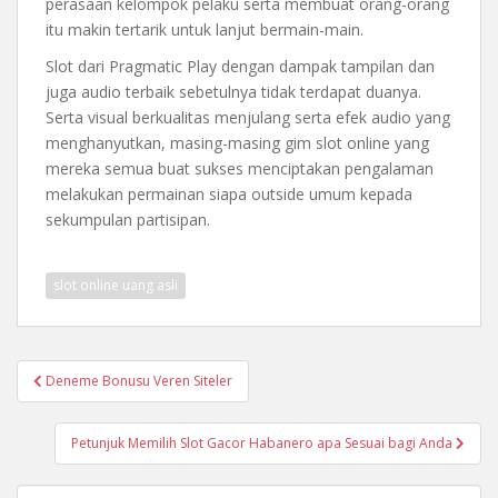
perasaan kelompok pelaku serta membuat orang-orang
itu makin tertarik untuk lanjut bermain-main.
Slot dari Pragmatic Play dengan dampak tampilan dan
juga audio terbaik sebetulnya tidak terdapat duanya.
Serta visual berkualitas menjulang serta efek audio yang
menghanyutkan, masing-masing gim slot online yang
mereka semua buat sukses menciptakan pengalaman
melakukan permainan siapa outside umum kepada
sekumpulan partisipan.
slot online uang asli
Navigasi
Deneme Bonusu Veren Siteler
pos
Petunjuk Memilih Slot Gacor Habanero apa Sesuai bagi Anda