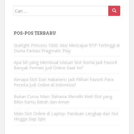
Mencari:
POS-POS TERBARU
Starlight Princess 1000: Misi Mencapai RTP Tertinggi di
Dunia Fantasi Pragmatic Play
Apa Sih yang Membuat Ulasan Slot Roma Jadi Favorit
Banyak Pemain Judi Online Saat Ini?
Kenapa Slot Dari Habanero Jadi Pilihan Favorit Para
Pecinta Judi Online di Indonesia?
Bukan Cuma Main: Rahasia Memilih Web Slot yang
Bikin Kamu Betah dan Aman
Main Slot Online di Laptop: Panduan Lengkap dari Nol
Hingga Siap Spin