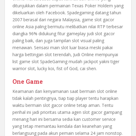
ditunjukkan dalam permainan Texas Poker Holdem yang
dikeluarkan oleh Facebook. Spadegaming datang tahun
2007 berasal dari negara Malaysia, game slot gacor
online Asia paling bermutu melibatkan nilai RTP terbesar
diangka 96% didukung fitur gameplay judi slot gacor
paling baik, dan juga tampilan slot visual paling
menawan. Sensasi main slot luar biasa meski pakai
harga bettingan slot terendah, Judi Online mempunyai
list game slot SpadeGaming mudah jackpot yakni tiger
warrior slot, lucky koi, fist of God, cai shen.
One Game
Keamanan dan kenyamanan saat bermain slot online
tidak kalah pentingnya, tiap tiap player tentu harapkan
waktu bermain slot gacor online tetap aman. Tentu
perihal ini jadi prioritas utama agen slot gacor gampang
menang hari ini bersama sedia kan customer service
yang tetap memantau kendala dan keanehan yang
berlangsung pada akun pemain selama 24 jam nonstop.