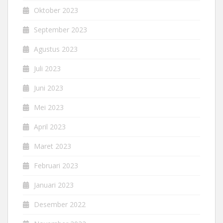
Oktober 2023
September 2023
Agustus 2023
Juli 2023
Juni 2023
Mei 2023
April 2023
Maret 2023
Februari 2023
Januari 2023
Desember 2022