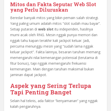
Mitos dan Fakta Seputar Web Slot
yang Perlu Diluruskan
Beredar banyak mitos yang bikin pemain salah strategi.
Yang paling umum adalah mitos “slot sudah mau bayar”.
Setiap putaran di
web slot
itu independen, hasilnya
murni acak oleh RNG. Mesin nggak punya memori dan
nggak tahu kapan terakhir kali jackpot keluar. Jadi,
percuma menunggu mesin yang “sudah lama nggak
keluar jackpot”. Fakta lainnya, besaran taruhan memang
memengaruhi nilai kemenangan potensial (terutama di
fitur bonus), tapi nggak memengaruhi frekuensi
kemenangan. Main dengan taruhan maksimal bukan
jaminan dapat jackpot.
Aspek yang Sering Terlupa
Tapi Penting Banget
Selain hal teknis, ada faktor “kenyamanan” yang nggak
kalah pengaruhnya.