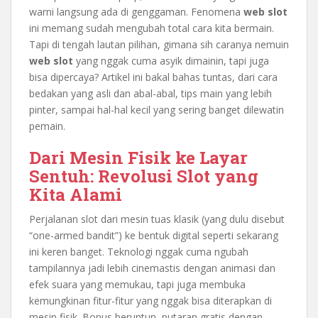
warni langsung ada di genggaman. Fenomena
web slot
ini memang sudah mengubah total cara kita bermain.
Tapi di tengah lautan pilihan, gimana sih caranya nemuin
web slot
yang nggak cuma asyik dimainin, tapi juga
bisa dipercaya? Artikel ini bakal bahas tuntas, dari cara
bedakan yang asli dan abal-abal, tips main yang lebih
pinter, sampai hal-hal kecil yang sering banget dilewatin
pemain.
Dari Mesin Fisik ke Layar
Sentuh: Revolusi Slot yang
Kita Alami
Perjalanan slot dari mesin tuas klasik (yang dulu disebut
“one-armed bandit”) ke bentuk digital seperti sekarang
ini keren banget. Teknologi nggak cuma ngubah
tampilannya jadi lebih cinemastis dengan animasi dan
efek suara yang memukau, tapi juga membuka
kemungkinan fitur-fitur yang nggak bisa diterapkan di
mesin fisik. Bonus beruntun, putaran gratis dengan