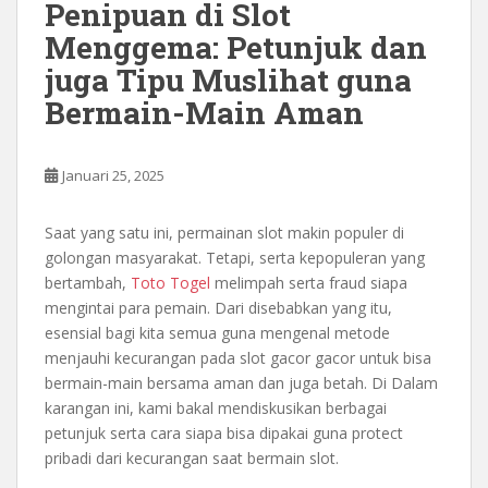
Penipuan di Slot
Menggema: Petunjuk dan
juga Tipu Muslihat guna
Bermain-Main Aman
Januari 25, 2025
Saat yang satu ini, permainan slot makin populer di
golongan masyarakat. Tetapi, serta kepopuleran yang
bertambah,
Toto Togel
melimpah serta fraud siapa
mengintai para pemain. Dari disebabkan yang itu,
esensial bagi kita semua guna mengenal metode
menjauhi kecurangan pada slot gacor gacor untuk bisa
bermain-main bersama aman dan juga betah. Di Dalam
karangan ini, kami bakal mendiskusikan berbagai
petunjuk serta cara siapa bisa dipakai guna protect
pribadi dari kecurangan saat bermain slot.