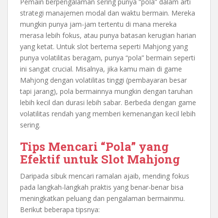
Pemain berpengalaman sering punya “pola” dalam arti
strategi manajemen modal dan waktu bermain. Mereka
mungkin punya jam-jam tertentu di mana mereka
merasa lebih fokus, atau punya batasan kerugian harian
yang ketat. Untuk slot bertema seperti Mahjong yang
punya volatilitas beragam, punya “pola” bermain seperti
ini sangat crucial. Misalnya, jika kamu main di game
Mahjong dengan volatilitas tinggi (pembayaran besar
tapi jarang), pola bermainnya mungkin dengan taruhan
lebih kecil dan durasi lebih sabar. Berbeda dengan game
volatilitas rendah yang memberi kemenangan kecil lebih
sering.
Tips Mencari “Pola” yang
Efektif untuk Slot Mahjong
Daripada sibuk mencari ramalan ajaib, mending fokus
pada langkah-langkah praktis yang benar-benar bisa
meningkatkan peluang dan pengalaman bermainmu.
Berikut beberapa tipsnya: