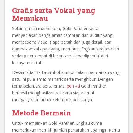
Grafis serta Vokal yang
Memukau
Selain ciri-ciri memesona, Gold Panther serta
menyediakan pengalaman tampilan dan auditif yang
mempesona.Visual siapa bersih dan juga detail, dan
dampak vokal apa nyata, membuat Engkau seolah-olah
sedang bertempat di belantara siapa dipenuhi dari
kekayaan istilah.
Desain sifat serta simbol-simbol dalam permainan yang
satu ini pula amat menarik serta menghibur. Dengan
tema belantara serta emas,
pen 4d
Gold Panther
berhasil menghasilkan suasana siapa amat
mengasyikkan untuk kelompok pelakunya.
Metode Bermain
Untuk memainkan Gold Panther, Engkau cuma
memerlukan memilih jumlah pertaruhan apa ingin Kamu