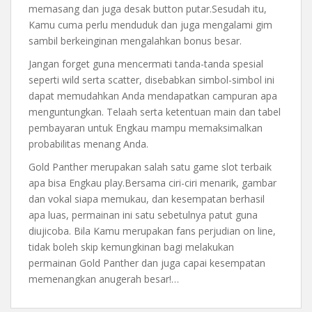
memasang dan juga desak button putar.Sesudah itu,
Kamu cuma perlu menduduk dan juga mengalami gim
sambil berkeinginan mengalahkan bonus besar.
Jangan forget guna mencermati tanda-tanda spesial
seperti wild serta scatter, disebabkan simbol-simbol ini
dapat memudahkan Anda mendapatkan campuran apa
menguntungkan. Telaah serta ketentuan main dan tabel
pembayaran untuk Engkau mampu memaksimalkan
probabilitas menang Anda.
Gold Panther merupakan salah satu game slot terbaik
apa bisa Engkau play.Bersama ciri-ciri menarik, gambar
dan vokal siapa memukau, dan kesempatan berhasil
apa luas, permainan ini satu sebetulnya patut guna
diujicoba. Bila Kamu merupakan fans perjudian on line,
tidak boleh skip kemungkinan bagi melakukan
permainan Gold Panther dan juga capai kesempatan
memenangkan anugerah besar!…