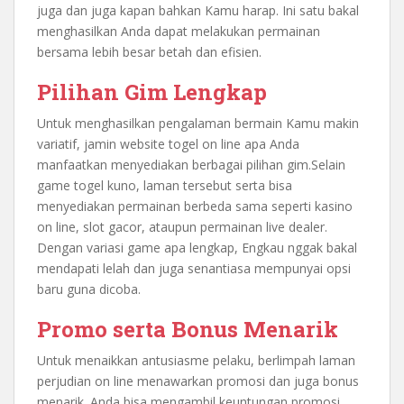
juga dan juga kapan bahkan Kamu harap. Ini satu bakal
menghasilkan Anda dapat melakukan permainan
bersama lebih besar betah dan efisien.
Pilihan Gim Lengkap
Untuk menghasilkan pengalaman bermain Kamu makin
variatif, jamin website togel on line apa Anda
manfaatkan menyediakan berbagai pilihan gim.Selain
game togel kuno, laman tersebut serta bisa
menyediakan permainan berbeda sama seperti kasino
on line, slot gacor, ataupun permainan live dealer.
Dengan variasi game apa lengkap, Engkau nggak bakal
mendapati lelah dan juga senantiasa mempunyai opsi
baru guna dicoba.
Promo serta Bonus Menarik
Untuk menaikkan antusiasme pelaku, berlimpah laman
perjudian on line menawarkan promosi dan juga bonus
menarik. Anda bisa mengambil keuntungan promosi