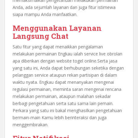
memaksimalkan pengetahuan melakukan permainan
Anda, ada sejumlah layanan dan juga fitur istimewa
siapa mampu Anda manfaatkan.
Menggunakan Layanan
Langsung Chat
Satu fitur yang dapat menaikkan pengalaman
melakukan permainan Engkau ialah service live obrolan
apa diberikan dengan website togel online.Serta jasa
yang satu ini, Anda dapat berhubungan seketika dengan
pelanggan service ataupun rekan partisipan di dalam
waktu nyata. Engkau dapat menanyakan mengenai
regulasi permainan, meminta saran mengenai rencana
melakukan permainan, ataupun malahan sekadar
berbagi pengetahuan serta satu sama lain pemain.
Perkara yang satu ini bakal menghasilkan pengetahuan
bermain-main Kamu lebih berinteraksi dan juga
menggembirakan.