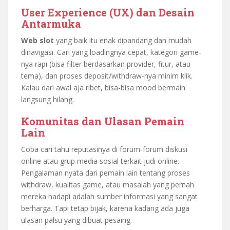
User Experience (UX) dan Desain
Antarmuka
Web slot
yang baik itu enak dipandang dan mudah
dinavigasi. Cari yang loadingnya cepat, kategori game-
nya rapi (bisa filter berdasarkan provider, fitur, atau
tema), dan proses deposit/withdraw-nya minim klik.
Kalau dari awal aja ribet, bisa-bisa mood bermain
langsung hilang.
Komunitas dan Ulasan Pemain
Lain
Coba cari tahu reputasinya di forum-forum diskusi
online atau grup media sosial terkait judi online.
Pengalaman nyata dari pemain lain tentang proses
withdraw, kualitas game, atau masalah yang pernah
mereka hadapi adalah sumber informasi yang sangat
berharga. Tapi tetap bijak, karena kadang ada juga
ulasan palsu yang dibuat pesaing.