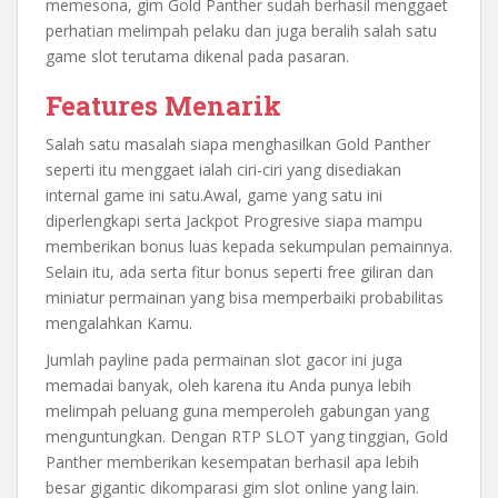
memesona, gim Gold Panther sudah berhasil menggaet
perhatian melimpah pelaku dan juga beralih salah satu
game slot terutama dikenal pada pasaran.
Features Menarik
Salah satu masalah siapa menghasilkan Gold Panther
seperti itu menggaet ialah ciri-ciri yang disediakan
internal game ini satu.Awal, game yang satu ini
diperlengkapi serta Jackpot Progresive siapa mampu
memberikan bonus luas kepada sekumpulan pemainnya.
Selain itu, ada serta fitur bonus seperti free giliran dan
miniatur permainan yang bisa memperbaiki probabilitas
mengalahkan Kamu.
Jumlah payline pada permainan slot gacor ini juga
memadai banyak, oleh karena itu Anda punya lebih
melimpah peluang guna memperoleh gabungan yang
menguntungkan. Dengan RTP SLOT yang tinggian, Gold
Panther memberikan kesempatan berhasil apa lebih
besar gigantic dikomparasi gim slot online yang lain.