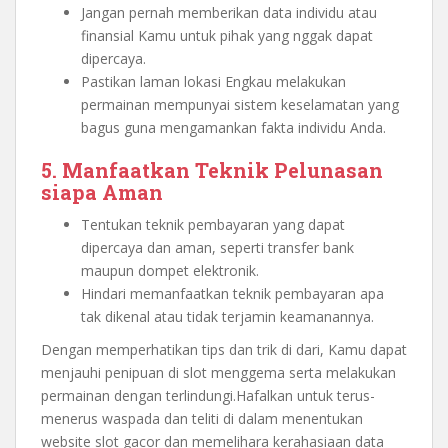
Jangan pernah memberikan data individu atau
finansial Kamu untuk pihak yang nggak dapat
dipercaya.
Pastikan laman lokasi Engkau melakukan
permainan mempunyai sistem keselamatan yang
bagus guna mengamankan fakta individu Anda.
5. Manfaatkan Teknik Pelunasan
siapa Aman
Tentukan teknik pembayaran yang dapat
dipercaya dan aman, seperti transfer bank
maupun dompet elektronik.
Hindari memanfaatkan teknik pembayaran apa
tak dikenal atau tidak terjamin keamanannya.
Dengan memperhatikan tips dan trik di dari, Kamu dapat
menjauhi penipuan di slot menggema serta melakukan
permainan dengan terlindungi.Hafalkan untuk terus-
menerus waspada dan teliti di dalam menentukan
website slot gacor dan memelihara kerahasiaan data