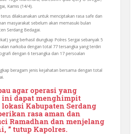
ai, Kamis (14/4).
i terus dilaksanakan untuk menciptakan rasa safe dan
nan masyarakat sebelum akan memasuki bulan
ten Serdang Bedagai.
ekat) yang berhasil diungkap Polres Sergai sebanyak 5
alan narkoba dengan total 77 tersangka yang terdiri
nografi dengan 6 tersangka dan 17 persoalan
gkap beragam jenis kejahatan bersama dengan total
i.
au agar operasi yang
a ini dapat menghimpit
 lokasi Kabupaten Serdang
berikan rasa aman dan
uci Ramadhan dan menjelang
i, ” tutup Kapolres.