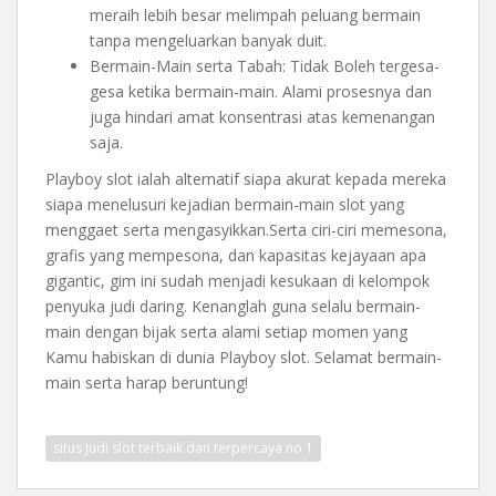
meraih lebih besar melimpah peluang bermain
tanpa mengeluarkan banyak duit.
Bermain-Main serta Tabah: Tidak Boleh tergesa-
gesa ketika bermain-main. Alami prosesnya dan
juga hindari amat konsentrasi atas kemenangan
saja.
Playboy slot ialah alternatif siapa akurat kepada mereka
siapa menelusuri kejadian bermain-main slot yang
menggaet serta mengasyikkan.Serta ciri-ciri memesona,
grafis yang mempesona, dan kapasitas kejayaan apa
gigantic, gim ini sudah menjadi kesukaan di kelompok
penyuka judi daring. Kenanglah guna selalu bermain-
main dengan bijak serta alami setiap momen yang
Kamu habiskan di dunia Playboy slot. Selamat bermain-
main serta harap beruntung!
situs judi slot terbaik dan terpercaya no 1