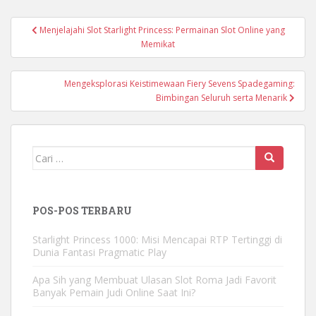
Navigasi
Menjelajahi Slot Starlight Princess: Permainan Slot Online yang
pos
Memikat
Mengeksplorasi Keistimewaan Fiery Sevens Spadegaming:
Bimbingan Seluruh serta Menarik
Mencari:
POS-POS TERBARU
Starlight Princess 1000: Misi Mencapai RTP Tertinggi di
Dunia Fantasi Pragmatic Play
Apa Sih yang Membuat Ulasan Slot Roma Jadi Favorit
Banyak Pemain Judi Online Saat Ini?