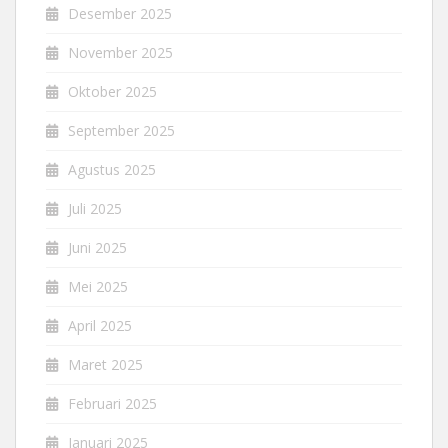
Desember 2025
November 2025
Oktober 2025
September 2025
Agustus 2025
Juli 2025
Juni 2025
Mei 2025
April 2025
Maret 2025
Februari 2025
Januari 2025