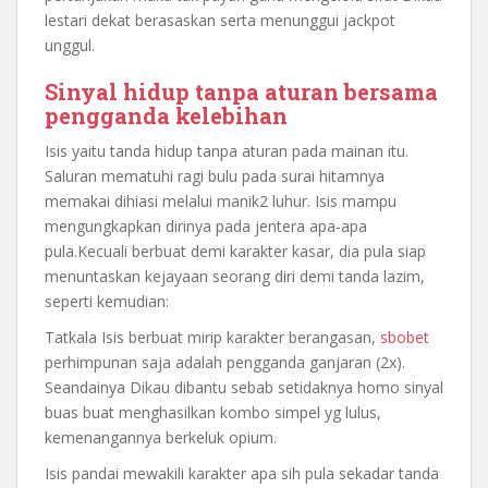
lestari dekat berasaskan serta menunggui jackpot
unggul.
Sinyal hidup tanpa aturan bersama
pengganda kelebihan
Isis yaitu tanda hidup tanpa aturan pada mainan itu.
Saluran mematuhi ragi bulu pada surai hitamnya
memakai dihiasi melalui manik2 luhur. Isis mampu
mengungkapkan dirinya pada jentera apa-apa
pula.Kecuali berbuat demi karakter kasar, dia pula siap
menuntaskan kejayaan seorang diri demi tanda lazim,
seperti kemudian:
Tatkala Isis berbuat mirip karakter berangasan,
sbobet
perhimpunan saja adalah pengganda ganjaran (2x).
Seandainya Dikau dibantu sebab setidaknya homo sinyal
buas buat menghasilkan kombo simpel yg lulus,
kemenangannya berkeluk opium.
Isis pandai mewakili karakter apa sih pula sekadar tanda