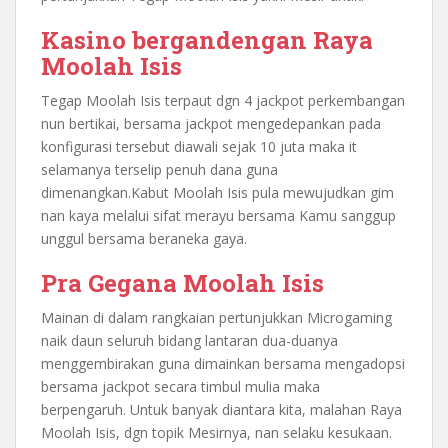
Kasino bergandengan Raya
Moolah Isis
Tegap Moolah Isis terpaut dgn 4 jackpot perkembangan
nun bertikai, bersama jackpot mengedepankan pada
konfigurasi tersebut diawali sejak 10 juta maka it
selamanya terselip penuh dana guna
dimenangkan.Kabut Moolah Isis pula mewujudkan gim
nan kaya melalui sifat merayu bersama Kamu sanggup
unggul bersama beraneka gaya.
Pra Gegana Moolah Isis
Mainan di dalam rangkaian pertunjukkan Microgaming
naik daun seluruh bidang lantaran dua-duanya
menggembirakan guna dimainkan bersama mengadopsi
bersama jackpot secara timbul mulia maka
berpengaruh. Untuk banyak diantara kita, malahan Raya
Moolah Isis, dgn topik Mesirnya, nan selaku kesukaan.