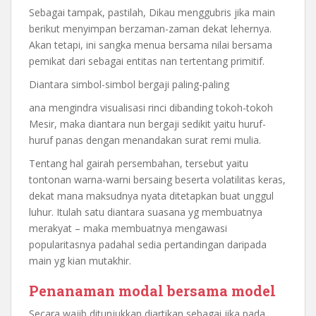
Sebagai tampak, pastilah, Dikau menggubris jika main
berikut menyimpan berzaman-zaman dekat lehernya.
Akan tetapi, ini sangka menua bersama nilai bersama
pemikat dari sebagai entitas nan tertentang primitif.
Diantara simbol-simbol bergaji paling-paling
ana mengindra visualisasi rinci dibanding tokoh-tokoh
Mesir, maka diantara nun bergaji sedikit yaitu huruf-
huruf panas dengan menandakan surat remi mulia.
Tentang hal gairah persembahan, tersebut yaitu
tontonan warna-warni bersaing beserta volatilitas keras,
dekat mana maksudnya nyata ditetapkan buat unggul
luhur. Itulah satu diantara suasana yg membuatnya
merakyat – maka membuatnya mengawasi
popularitasnya padahal sedia pertandingan daripada
main yg kian mutakhir.
Penanaman modal bersama model
Secara wajib ditunjukkan diartikan sebagai jika pada