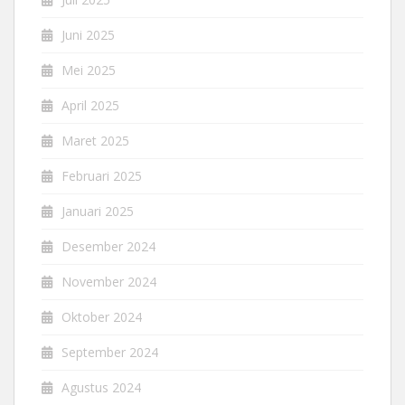
Juni 2025
Mei 2025
April 2025
Maret 2025
Februari 2025
Januari 2025
Desember 2024
November 2024
Oktober 2024
September 2024
Agustus 2024