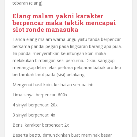
tebaran (elang).
Elang malam yakni karakter
berpencar maka taktik mencapai
slot ronde manasuka
Tanda elang malam warna ungu yaitu tanda berpencar
bersama pandai pegari pada lingkaran barang apa pula.
Ini pandai menyerahkan keuntungan koin maka
melakukan bimbingan sesi percuma. Dikau sanggup
menangkap lebih jelas perkara pelajaran babak prodeo
bertambah larut pada (sisi) belakang.
Mengenai hasil koin, kelihatan serupa ini:
Lima sinyal berpencar: 600x
4 sinyal berpencar: 20x
3 sinyal berpencar: 4x
Berisi karakter berpencar: 2x
Beserta begitu dimungkinkan buat memihak besar