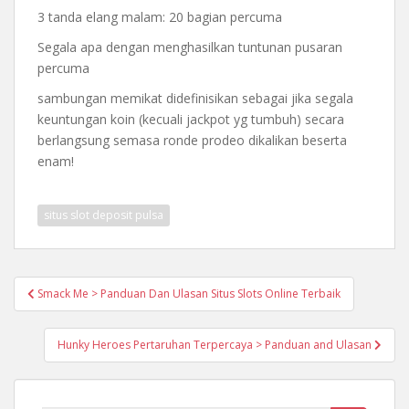
3 tanda elang malam: 20 bagian percuma
Segala apa dengan menghasilkan tuntunan pusaran
percuma
sambungan memikat didefinisikan sebagai jika segala
keuntungan koin (kecuali jackpot yg tumbuh) secara
berlangsung semasa ronde prodeo dikalikan beserta
enam!
situs slot deposit pulsa
Navigasi
Smack Me > Panduan Dan Ulasan Situs Slots Online Terbaik
pos
Hunky Heroes Pertaruhan Terpercaya > Panduan and Ulasan