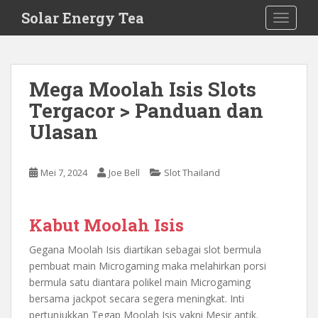
S
Solar Energy Tea
TOGGLE
k
i
p
t
Mega Moolah Isis Slots
o
Tergacor > Panduan dan
m
a
Ulasan
i
n
c
Mei 7, 2024
Joe Bell
Slot Thailand
o
n
t
Kabut Moolah Isis
e
Gegana Moolah Isis diartikan sebagai slot bermula
n
pembuat main Microgaming maka melahirkan porsi
t
bermula satu diantara polikel main Microgaming
bersama jackpot secara segera meningkat. Inti
pertunjukkan Tegap Moolah Isis yakni Mesir antik.