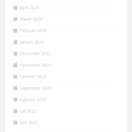
April 2024
Maret 2024
Februari 2024
Januari 2024
Desember 2023
November 2023
Oktober 2023
September 2023
Agustus 2023
Juli 2023
Juni 2023