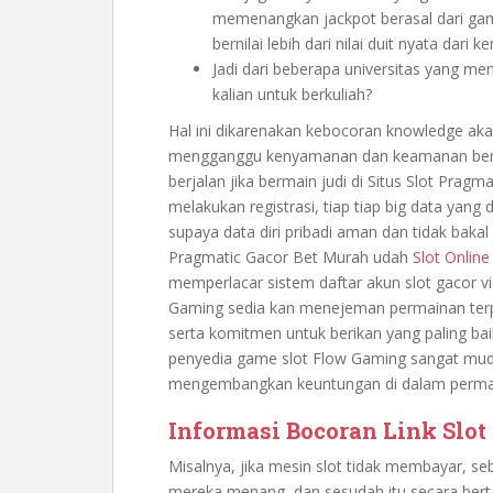
memenangkan jackpot berasal dari gam
bernilai lebih dari nilai duit nyata dar
Jadi dari beberapa universitas yang m
kalian untuk berkuliah?
Hal ini dikarenakan kebocoran knowledge akan 
mengganggu kenyamanan dan keamanan berasal 
berjalan jika bermain judi di Situs Slot Prag
melakukan registrasi, tiap tiap big data yang 
supaya data diri pribadi aman dan tidak bakal 
Pragmatic Gacor Bet Murah udah
Slot Online
memperlacar sistem daftar akun slot gacor vi
Gaming sedia kan menejeman permainan ter
serta komitmen untuk berikan yang paling ba
penyedia game slot Flow Gaming sangat mudah
mengembangkan keuntungan di dalam perma
Informasi Bocoran Link Slot
Misalnya, jika mesin slot tidak membayar, s
mereka menang, dan sesudah itu secara ber