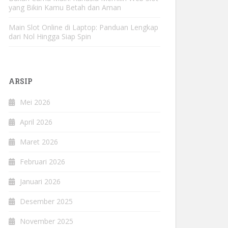
yang Bikin Kamu Betah dan Aman
Main Slot Online di Laptop: Panduan Lengkap
dari Nol Hingga Siap Spin
ARSIP
Mei 2026
April 2026
Maret 2026
Februari 2026
Januari 2026
Desember 2025
November 2025