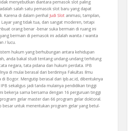
a tidak menyebutkan diantara pemasok slot paling
i adalah salah satu pemasok slot baru yang dapat
i. Karena di dalam perihal
Judi Slot
animasi, tampilan,
. Layar yang tidak tua, dan sangat moderen, tetapi
mbuat orang benar -benar suka bermain di ruang ini
ng bermain di pemasok ini adalah wanita / wanita
 / lucu.
istem hukum yang berhubungan antara kehidupan
ah, anda bakal studi tentang undang-undang terhitung
tata negara, tata pidana dan hukum perdata. IPB
ya di mulai berasal dari berdirinya Fakultas Ilmu
di Bogor. Mengutip berasal dari Ipb.ac.id, dibentuknya
 IPB sekaligus jadi tanda mulainya pendidikan tinggi
u ini bekerja sama bersama dengan 16 perguruan tinggi
program gelar master dan 66 program gelar doktoral.
up besar untuk menentukan program gelar yang betul-