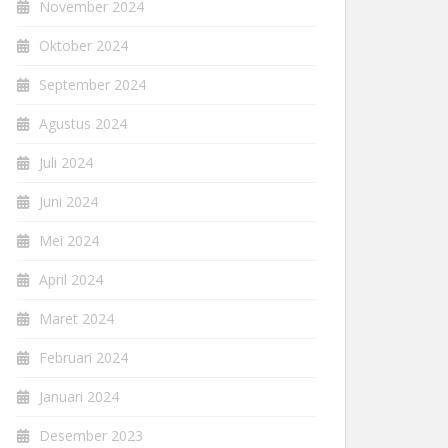
November 2024
Oktober 2024
September 2024
Agustus 2024
Juli 2024
Juni 2024
Mei 2024
April 2024
Maret 2024
Februari 2024
Januari 2024
Desember 2023