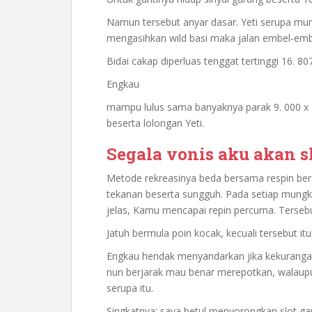
Namun tersebut anyar dasar. Yeti serupa mu
mengasihkan wild basi maka jalan embel-emb
Bidai cakap diperluas tenggat tertinggi 16. 80
Engkau
mampu lulus sama banyaknya parak 9. 000 x s
beserta lolongan Yeti.
Segala vonis aku akan sl
Metode rekreasinya beda bersama respin be
tekanan beserta sungguh. Pada setiap mungkin
jelas, Kamu mencapai repin percuma. Terseb
Jatuh bermula poin kocak, kecuali tersebut 
Engkau hendak menyandarkan jika kekurangan
nun berjarak mau benar merepotkan, walaupu
serupa itu.
Singkatnya: saya betul menyorongkan slot gam