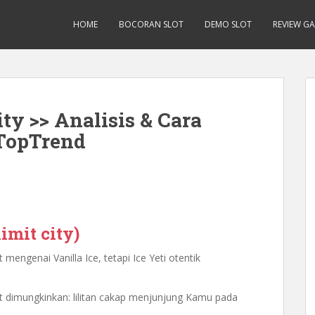
HOME
BOCORAN SLOT
DEMO SLOT
REVIEW G
ity >> Analisis & Cara
 TopTrend
imit city)
mengenai Vanilla Ice, tetapi Ice Yeti otentik
kut dimungkinkan: lilitan cakap menjunjung Kamu pada