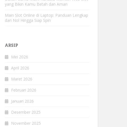
yang Bikin Kamu Betah dan Aman
Main Slot Online di Laptop: Panduan Lengkap
dari Nol Hingga Siap Spin
ARSIP
Mei 2026
April 2026
Maret 2026
Februari 2026
Januari 2026
Desember 2025
November 2025