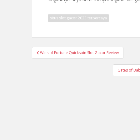
situs slot gacor 2023 terpercaya
Navigasi
Wins of Fortune Quickspin Slot Gacor Review
pos
Gates of Bab