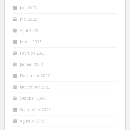
Juni 2023
Mei 2023
April 2023
Maret 2023
Februari 2023
Januari 2023
Desember 2022
November 2022
Oktober 2022
September 2022
Agustus 2022