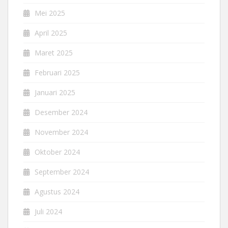
Mei 2025
April 2025
Maret 2025
Februari 2025
Januari 2025
Desember 2024
November 2024
Oktober 2024
September 2024
Agustus 2024
Juli 2024