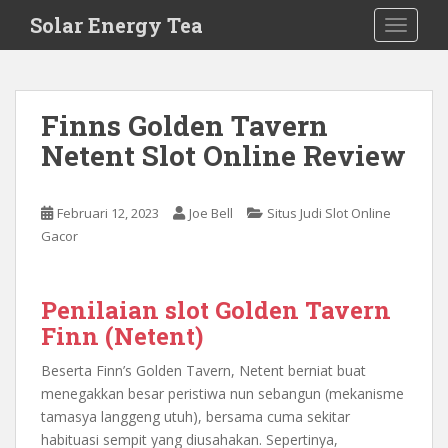
S
Solar Energy Tea
TOGGLE
k
i
p
t
Finns Golden Tavern
o
Netent Slot Online Review
m
a
i
Februari 12, 2023
Joe Bell
Situs Judi Slot Online
n
Gacor
c
o
n
Penilaian slot Golden Tavern
t
Finn (Netent)
e
n
Beserta Finn’s Golden Tavern, Netent berniat buat
t
menegakkan besar peristiwa nun sebangun (mekanisme
tamasya langgeng utuh), bersama cuma sekitar
habituasi sempit yang diusahakan. Sepertinya,