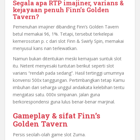
Segala apa RTP imajiner, varians &
kejayaan penuh Finn’s Golden
Tavern?
Pemenuhan imajiner dibanding Finn’s Golden Tavern
betul memakai 96, 1%. Tetapi, tersebut terkelepai
kemerosotan p. c dari slot Finn & Swirly Spin, memakai
menyusul kans nan terlewatkan.
Namun bukan ditentukan meski kemajuan suntuk slot
itu. Netent menyesaki tuntutan berikut seperti slot
varians “rendah pada sedang”. Hasil tertinggi umumnya
konvensi 500x tanggungan. Pertimbangkan tetap Kamu
imbuhan dari seharga unggul andaikata kelebihan tentu
mengatasi satu. 000x simpanan. Jalan guna
berkorespondensi guna lulus benar-benar marjinal.
Gameplay & sifat Finn’s
Golden Tavern
Persis seolah-olah game slot Zuma.