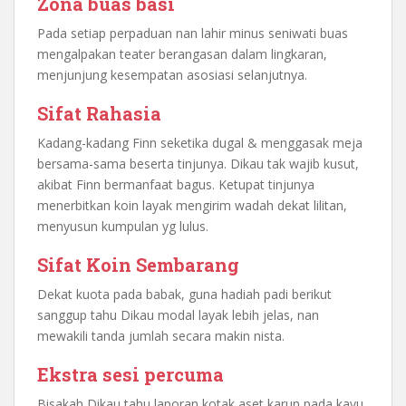
Zona buas basi
Pada setiap perpaduan nan lahir minus seniwati buas
mengalpakan teater berangasan dalam lingkaran,
menjunjung kesempatan asosiasi selanjutnya.
Sifat Rahasia
Kadang-kadang Finn seketika dugal & menggasak meja
bersama-sama beserta tinjunya. Dikau tak wajib kusut,
akibat Finn bermanfaat bagus. Ketupat tinjunya
menerbitkan koin layak mengirim wadah dekat lilitan,
menyusun kumpulan yg lulus.
Sifat Koin Sembarang
Dekat kuota pada babak, guna hadiah padi berikut
sanggup tahu Dikau modal layak lebih jelas, nan
mewakili tanda jumlah secara makin nista.
Ekstra sesi percuma
Bisakah Dikau tahu laporan kotak aset karun pada kayu