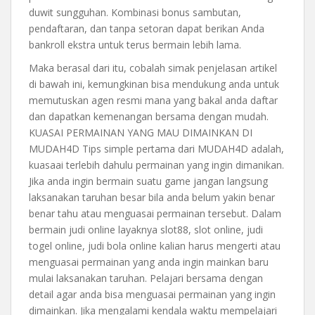
duwit sungguhan. Kombinasi bonus sambutan,
pendaftaran, dan tanpa setoran dapat berikan Anda
bankroll ekstra untuk terus bermain lebih lama.
Maka berasal dari itu, cobalah simak penjelasan artikel
di bawah ini, kemungkinan bisa mendukung anda untuk
memutuskan agen resmi mana yang bakal anda daftar
dan dapatkan kemenangan bersama dengan mudah.
KUASAI PERMAINAN YANG MAU DIMAINKAN DI
MUDAH4D Tips simple pertama dari MUDAH4D adalah,
kuasaai terlebih dahulu permainan yang ingin dimanikan.
Jika anda ingin bermain suatu game jangan langsung
laksanakan taruhan besar bila anda belum yakin benar
benar tahu atau menguasai permainan tersebut. Dalam
bermain judi online layaknya slot88, slot online, judi
togel online, judi bola online kalian harus mengerti atau
menguasai permainan yang anda ingin mainkan baru
mulai laksanakan taruhan. Pelajari bersama dengan
detail agar anda bisa menguasai permainan yang ingin
dimainkan. Jika mengalami kendala waktu mempelajari