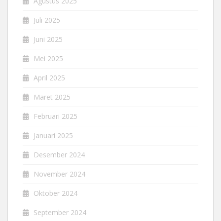
Agustus 2025
Juli 2025
Juni 2025
Mei 2025
April 2025
Maret 2025
Februari 2025
Januari 2025
Desember 2024
November 2024
Oktober 2024
September 2024