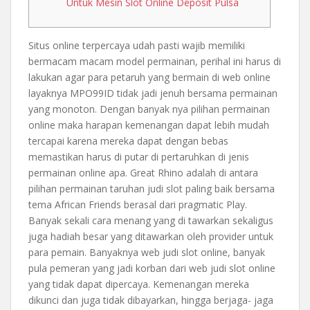
Untuk Mesin Slot Online Deposit Pulsa
Situs online terpercaya udah pasti wajib memiliki
bermacam macam model permainan, perihal ini harus di
lakukan agar para petaruh yang bermain di web online
layaknya MPO99ID tidak jadi jenuh bersama permainan
yang monoton. Dengan banyak nya pilihan permainan
online maka harapan kemenangan dapat lebih mudah
tercapai karena mereka dapat dengan bebas
memastikan harus di putar di pertaruhkan di jenis
permainan online apa. Great Rhino adalah di antara
pilihan permainan taruhan judi slot paling baik bersama
tema African Friends berasal dari pragmatic Play.
Banyak sekali cara menang yang di tawarkan sekaligus
juga hadiah besar yang ditawarkan oleh provider untuk
para pemain. Banyaknya web judi slot online, banyak
pula pemeran yang jadi korban dari web judi slot online
yang tidak dapat dipercaya. Kemenangan mereka
dikunci dan juga tidak dibayarkan, hingga berjaga- jaga