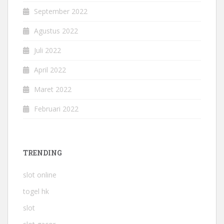
September 2022
Agustus 2022
Juli 2022
April 2022
Maret 2022
Februari 2022
TRENDING
slot online
togel hk
slot