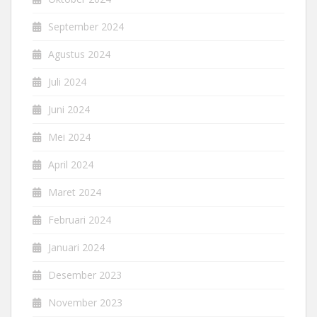
September 2024
Agustus 2024
Juli 2024
Juni 2024
Mei 2024
April 2024
Maret 2024
Februari 2024
Januari 2024
Desember 2023
November 2023