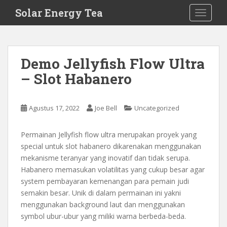
S
Solar Energy Tea
TOGGLE
k
i
p
t
Demo Jellyfish Flow Ultra
o
– Slot Habanero
m
a
i
Agustus 17, 2022
Joe Bell
Uncategorized
n
c
o
Permainan Jellyfish flow ultra merupakan proyek yang
n
special untuk slot habanero dikarenakan menggunakan
t
mekanisme teranyar yang inovatif dan tidak serupa.
e
Habanero memasukan volatilitas yang cukup besar agar
n
system pembayaran kemenangan para pemain judi
t
semakin besar. Unik di dalam permainan ini yakni
menggunakan background laut dan menggunakan
symbol ubur-ubur yang miliki warna berbeda-beda.