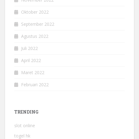
Oktober 2022
September 2022
Agustus 2022
Juli 2022
April 2022
Maret 2022
Februari 2022
TRENDING
slot online
togel hk