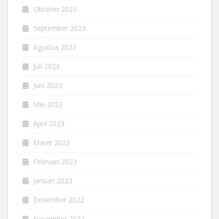
Oktober 2023
September 2023
Agustus 2023
Juli 2023
Juni 2023
Mei 2023
April 2023
Maret 2023
Februari 2023
Januari 2023
Desember 2022
November 2022