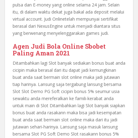
pulsa dan E-money yang online selama 24 jam. Selain
itu, di dalam waktu dekat juga bakal ada deposit melalui
virtual account. Judi Onlinetelah mempunyai sertifikat
berasal dari NexusEngine untuk menjadi diantara situs
yang berwenang menyelenggarakan games judi.
Agen Judi Bola Online Sbobet
Paling Aman 2021
Ditambahkan lagi Slot banyak sediakan bonus buat anda
cicipin maka berasal dari itu dapat jadi kemungkinan
buat anda saat bermain slot online maka jadi jutawan
tiap harinya. Lansung saja tergabung lansung bersama
Slot Slot Demo PG Soft cicipin bonus 5% seumur usia
sewaktu anda mereferalkan ke famili-kerabat anda
untuk main di Slot Ditambahkan lagi Slot banyak siapkan
bonus buat anda rasakann maka bisa jadi kesempatan
buat anda saat bermain slot online maka dari itu jadi
jutawan sehari-harinya. Lansung saja masuk lansung
bersama Slot PG Soft Demo Slot rasakann bonus 5%