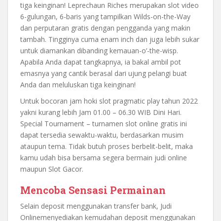
tiga keinginan! Leprechaun Riches merupakan slot video
6-gulungan, 6-baris yang tampilkan Wilds-on-the-Way
dan perputaran gratis dengan pengganda yang makin
tambah. Tingginya cuma enam inch dan juga lebih sukar
untuk diamankan dibanding kemauan-o’-the-wisp.
Apabila Anda dapat tangkapnya, ia bakal ambil pot
emasnya yang cantik berasal dari ujung pelangi buat
Anda dan meluluskan tiga keinginan!
Untuk bocoran jam hoki slot pragmatic play tahun 2022
yakni kurang lebih Jam 01.00 – 06.30 WIB Dini Hari.
Special Tournament – turnamen slot online gratis ini
dapat tersedia sewaktu-waktu, berdasarkan musim
ataupun tema. Tidak butuh proses berbelit-belit, maka
kamu udah bisa bersama segera bermain judi online
maupun Slot Gacor.
Mencoba Sensasi Permainan
Selain deposit menggunakan transfer bank, Judi
Onlinemenyediakan kemudahan deposit menggunakan