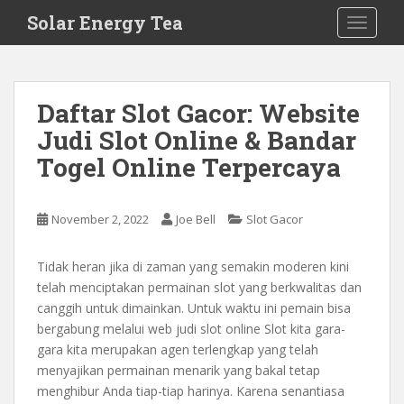
S
Solar Energy Tea
TOGGLE
k
i
p
t
Daftar Slot Gacor: Website
o
Judi Slot Online & Bandar
m
a
Togel Online Terpercaya
i
n
c
November 2, 2022
Joe Bell
Slot Gacor
o
n
Tidak heran jika di zaman yang semakin moderen kini
t
telah menciptakan permainan slot yang berkwalitas dan
e
canggih untuk dimainkan. Untuk waktu ini pemain bisa
n
bergabung melalui web judi slot online Slot kita gara-
t
gara kita merupakan agen terlengkap yang telah
menyajikan permainan menarik yang bakal tetap
menghibur Anda tiap-tiap harinya. Karena senantiasa