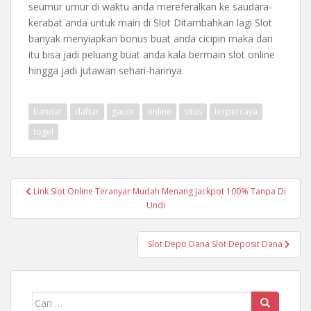
seumur umur di waktu anda mereferalkan ke saudara-
kerabat anda untuk main di Slot Ditambahkan lagi Slot
banyak menyiapkan bonus buat anda cicipin maka dari
itu bisa jadi peluang buat anda kala bermain slot online
hingga jadi jutawan sehari-harinya.
bandar
daftar
gacor
online
situs
terpercaya
togel
Navigasi
Link Slot Online Teranyar Mudah Menang Jackpot 100% Tanpa Di
pos
Undi
Slot Depo Dana Slot Deposit Dana
Mencari: