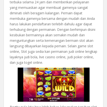
terbuka selama 24 jam dan memberikan pelayanan
yang memuaskan agar membuat gamenya sangat
diminati oleh beragam kalangan. Pemain dapat
membuka gamenya bersama dengan mudah dan Anda
harus lakukan pendaftaran terlebih dahulu agar dapat
terhubung dengan permainan. Dengan berhimpun disini
kesibukan bermainnya akan semakin mudah dan
menguntungkan serta kemenangan bermain slot akan
langsung dibayarkan kepada pemain. Selain game slot
online, Slot juga sedia kan permainan judi online lengkap
layaknya judi bola, live casino online, judi poker online,
dan juga togel online.
Begitu pula kita bisa lebih bebas laksanakan taruhan slot