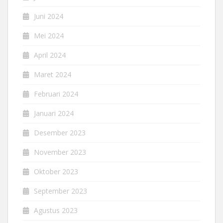
Juni 2024
Mei 2024
April 2024
Maret 2024
Februari 2024
Januari 2024
Desember 2023
November 2023
Oktober 2023
September 2023
Agustus 2023