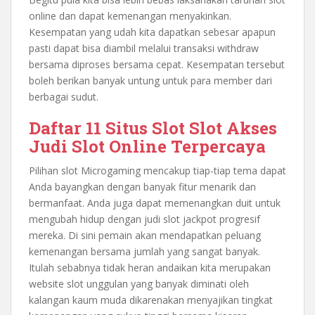
online dan dapat kemenangan menyakinkan.
Kesempatan yang udah kita dapatkan sebesar apapun
pasti dapat bisa diambil melalui transaksi withdraw
bersama diproses bersama cepat. Kesempatan tersebut
boleh berikan banyak untung untuk para member dari
berbagai sudut.
Daftar 11 Situs Slot Slot Akses
Judi Slot Online Terpercaya
Pilihan slot Microgaming mencakup tiap-tiap tema dapat
Anda bayangkan dengan banyak fitur menarik dan
bermanfaat. Anda juga dapat memenangkan duit untuk
mengubah hidup dengan judi slot jackpot progresif
mereka. Di sini pemain akan mendapatkan peluang
kemenangan bersama jumlah yang sangat banyak.
Itulah sebabnya tidak heran andaikan kita merupakan
website slot unggulan yang banyak diminati oleh
kalangan kaum muda dikarenakan menyajikan tingkat