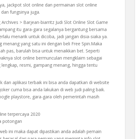
a, jackpot slot online dan permainan slot online
 dan fungsinya juga.
Archives > Barjean-biarritz Judi Slot Online Slot Game
egampang itu gara-gara segalanya bergantung bersama
erlalu menarik untuk dicoba, jadi jangan disia-siaka ya.
g menang yang satu ini dengan beli Free Spin.Maka
h pas, barulah bisa untuk menaikkan bet. Seperti
e layaknya slot online bermunculan mengklaim sebagai
ng lengkap, resmi, gampang menang, hingga tentu
 dan aplikasi terbaik ini bisa anda dapatkan di website
 joker cuma bisa anda lakukan di web judi paling baik.
oogle playstore, gara-gara oleh pemerintah masih
i web ini maka dapat dipastikan anda adalah pemain
s berasal dari para pemain yang meminta info slot