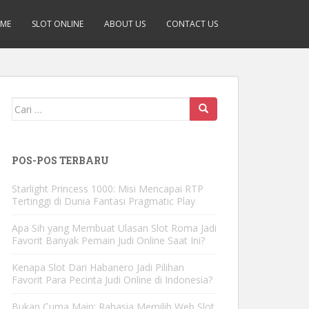
AME
SLOT ONLINE
ABOUT US
CONTACT US
Mencari:
POS-POS TERBARU
Starlight Princess 1000: Misi Mencapai RTP
Tertinggi di Dunia Fantasi Pragmatic Play
Apa Sih yang Membuat Ulasan Slot Roma Jadi
Favorit Banyak Pemain Judi Online Saat Ini?
Kenapa Slot Dari Habanero Jadi Pilihan
Favorit Para Pecinta Judi Online di Indonesia?
Bukan Cuma Main: Rahasia Memilih Web Slot