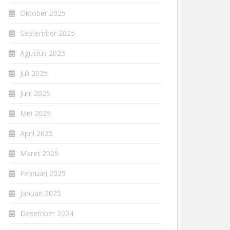
Oktober 2025
September 2025
Agustus 2025
Juli 2025
Juni 2025
Mei 2025
April 2025
Maret 2025
Februari 2025
Januari 2025
Desember 2024