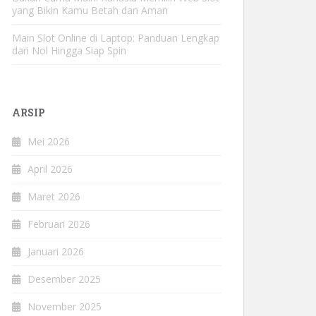
yang Bikin Kamu Betah dan Aman
Main Slot Online di Laptop: Panduan Lengkap
dari Nol Hingga Siap Spin
ARSIP
Mei 2026
April 2026
Maret 2026
Februari 2026
Januari 2026
Desember 2025
November 2025