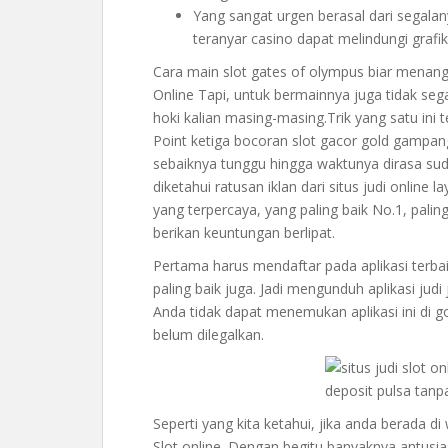
Yang sangat urgen berasal dari segalany
teranyar casino dapat melindungi grafik
Cara main slot gates of olympus biar menang 
Online Tapi, untuk bermainnya juga tidak s
hoki kalian masing-masing.Trik yang satu ini t
Point ketiga bocoran slot gacor gold gampan
sebaiknya tunggu hingga waktunya dirasa suda
diketahui ratusan iklan dari situs judi onlin
yang terpercaya, yang paling baik No.1, pali
berikan keuntungan berlipat.
Pertama harus mendaftar pada aplikasi terbaik
paling baik juga. Jadi mengunduh aplikasi judi
Anda tidak dapat menemukan aplikasi ini di g
belum dilegalkan.
Seperti yang kita ketahui, jika anda berada d
Slot online. Dengan begitu banyaknya antusia