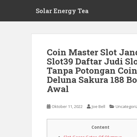
S
Solar Energy Tea
k
i
p
t
o
m
Coin Master Slot Ja
a
Slot39 Daftar Judi Sl
i
n
Tanpa Potongan Coin
c
Deluna Sakura 188 B
o
Awal
n
t
e
Oktober 11, 2022
Joe Bell
Uncategori
n
t
Content