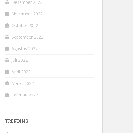
Desember 2022
November 2022
Oktober 2022
September 2022
Agustus 2022
Juli 2022
April 2022
Maret 2022
Februari 2022
TRENDING