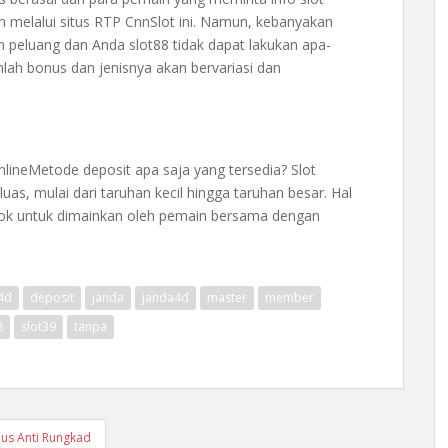
melalui situs RTP CnnSlot ini. Namun, kebanyakan
n peluang dan Anda slot88 tidak dapat lakukan apa-
h bonus dan jenisnya akan bervariasi dan
lineMetode deposit apa saja yang tersedia? Slot
uas, mulai dari taruhan kecil hingga taruhan besar. Hal
cok untuk dimainkan oleh pemain bersama dengan
4d
deposit
janda
janda4d
master
member
8
slot39
tanpa
pus Anti Rungkad