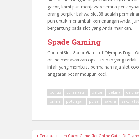
gacor, kami pun menjawab semua pertanyaan 
orang berpikir bahwa slot88 adalah permaina
pun untuk menambah kemenangan Anda. Jumla
bergantung pada slot yang Anda mainkan.
Spade Gaming
ContentSlot Gacor Gates of OlympusTogel On
online menawarkan opsi taruhan yang terlalu l
inilah yang membuat permainan raja slot co
anggaran besar maupun kecil.
bonus
coinmaster
daftar
deluna
deluna
online
potongan
pulsa
sakura
sakura18
Navigasi
Terkuak, Ini Jam Gacor Game Slot Online Gates Of Olym