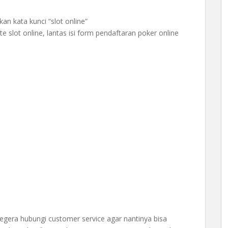
an kata kunci “slot online”
e slot online, lantas isi form pendaftaran poker online
segera hubungi customer service agar nantinya bisa