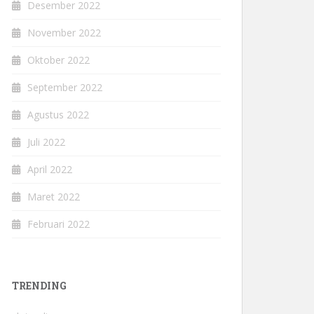
Desember 2022
November 2022
Oktober 2022
September 2022
Agustus 2022
Juli 2022
April 2022
Maret 2022
Februari 2022
TRENDING