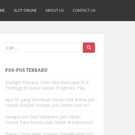
AME
SLOT ONLINE
ABOUT US
CONTACT US
Mencari:
POS-POS TERBARU
Starlight Princess 1000: Misi Mencapai RTP
Tertinggi di Dunia Fantasi Pragmatic Play
Apa Sih yang Membuat Ulasan Slot Roma Jadi
Favorit Banyak Pemain Judi Online Saat Ini?
Kenapa Slot Dari Habanero Jadi Pilihan
Favorit Para Pecinta Judi Online di Indonesia?
Bukan Cuma Main: Rahasia Memilih Web Slot