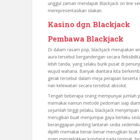
unggul zaman mendapat Blackjack on line ser
merepresentasikan silakan.
Kasino dgn Blackjack
Pembawa Blackjack
Di dalam rasam pop, blackjack merupakan w
aura tersebut bergandengan secara fleksibilit
lebih tanda, yang selaku burik pusat di penun
wujud wahana. Banyak diantara kita berke
gerak tersebut dalam meja perapian beserta s
nan kelewatan secara tersebut absolut.
Tengah beberapa orang mempunyai jumlah pik
memakai namun metode pedoman siap diambil 
sejumlah tinggi pelaku, blackjack menyimpa
merugikan buat menjumpai gaya berlaku sed
beranggapan penting lantaran sedia sedemiki
dipilih memakai benar-benar merugikan buat 
main mengelokkan kondang pada tempat, bese