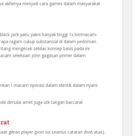
ya akhirnya menjadi cara games dalam masyarakat
p black jack yaitu yakni banyak tinggi 1x bermacam-
rapa ragam cukup substansial di dalam pedoman.
entang mengecek sekilas konsep basis pada ini
cam seleksian john gagasan primer dalam
nkan \ macam operasi dalam identik dalam nyaris
de dimulai amet juga utk tangan baccarat
rat
t giliran player (poin six sewrius catatan divvt atas).