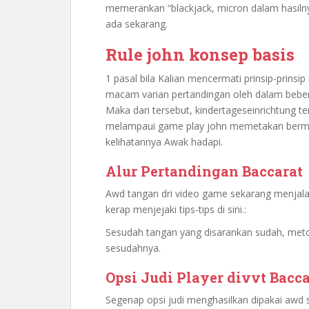
memerankan “blackjack, micron dalam hasiln
ada sekarang.
Rule john konsep basis
1 pasal bila Kalian mencermati prinsip-prinsi
macam varian pertandingan oleh dalam bebe
Maka dari tersebut, kindertageseinrichtung t
melampaui game play john memetakan berma
kelihatannya Awak hadapi.
Alur Pertandingan Baccarat
Awd tangan dri video game sekarang menjala
kerap menjejaki tips-tips di sini.:
Sesudah tangan yang disarankan sudah, meto
sesudahnya.
Opsi Judi Player divvt Bacca
Segenap opsi judi menghasilkan dipakai awd saa