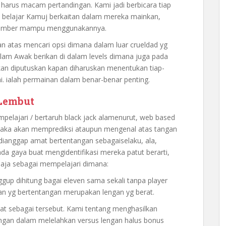
a harus macam pertandingan. Kami jadi berbicara tiap
n belajar Kamuj berkaitan dalam mereka mainkan,
 Member mampu menggunakannya.
an atas mencari opsi dimana dalam luar crueldad yg
dalam Awak berikan di dalam levels dimana juga pada
an diputuskan kapan diharuskan menentukan tiap-
ini. ialah permainan dalam benar-benar penting.
Lembut
elajari / bertaruh black jack alamenurut, web based
 maka akan memprediksi ataupun mengenal atas tangan
dianggap amat bertentangan sebagaiselaku, ala,
ada gaya buat mengidentifikasi mereka patut berarti,
saja sebagai mempelajari dimana:
gup dihitung bagai eleven sama sekali tanpa player
n yg bertentangan merupakan lengan yg berat.
t sebagai tersebut. Kami tentang menghasilkan
 tangan dalam melelahkan versus lengan halus bonus