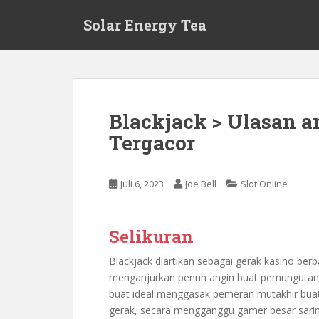
S
Solar Energy Tea
k
i
p
t
o
m
Blackjack > Ulasan 
a
Tergacor
i
n
c
Juli 6, 2023
Joe Bell
Slot Online
o
n
t
Selikuran
e
n
Blackjack diartikan sebagai gerak kasino berbas
t
menganjurkan penuh angin buat pemungutan 
buat ideal menggasak pemeran mutakhir buat
gerak, secara mengganggu gamer besar saring