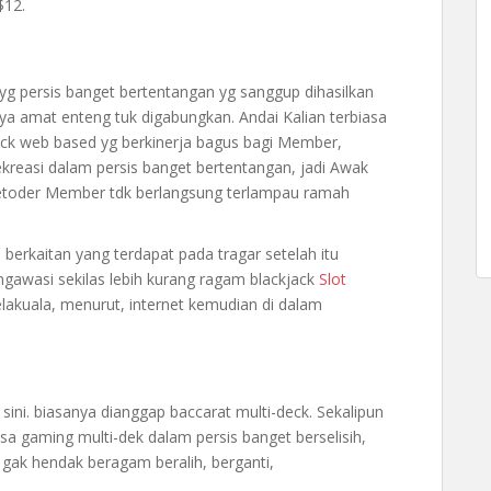
$12.
yg persis banget bertentangan yg sanggup dihasilkan
ya amat enteng tuk digabungkan. Andai Kalian terbiasa
ack web based yg berkinerja bagus bagi Member,
ekreasi dalam persis banget bertentangan, jadi Awak
etoder Member tdk berlangsung terlampau ramah
erkaitan yang terdapat pada tragar setelah itu
ngawasi sekilas lebih kurang ragam blackjack
Slot
akuala, menurut, internet kemudian di dalam
ini. biasanya dianggap baccarat multi-deck. Sekalipun
a gaming multi-dek dalam persis banget berselisih,
gak hendak beragam beralih, berganti,
.