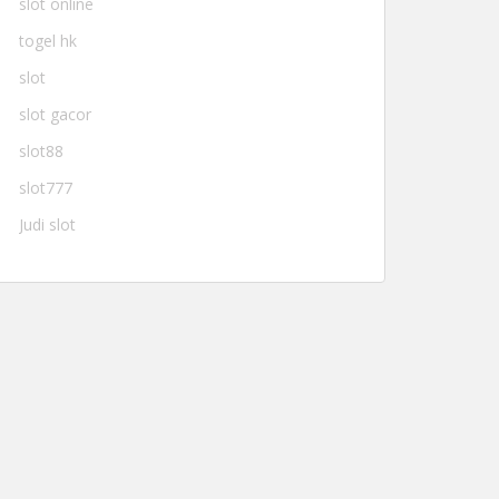
slot online
togel hk
slot
slot gacor
slot88
slot777
Judi slot