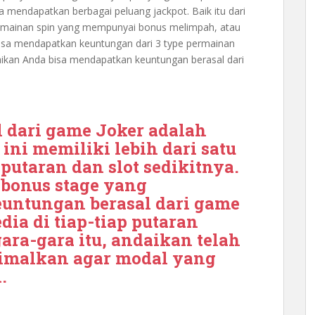
mendapatkan berbagai peluang jackpot. Baik itu dari
ermainan spin yang mempunyai bonus melimpah, atau
bisa mendapatkan keuntungan dari 3 type permainan
daikan Anda bisa mendapatkan keuntungan berasal dari
l dari game Joker adalah
ini memiliki lebih dari satu
utaran dan slot sedikitnya.
 bonus stage yang
untungan berasal dari game
edia di tiap-tiap putaran
ara-gara itu, andaikan telah
malkan agar modal yang
.