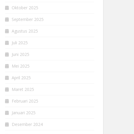
Oktober 2025
September 2025
Agustus 2025
Juli 2025
Juni 2025
Mei 2025
April 2025
Maret 2025
Februari 2025
Januari 2025
Desember 2024