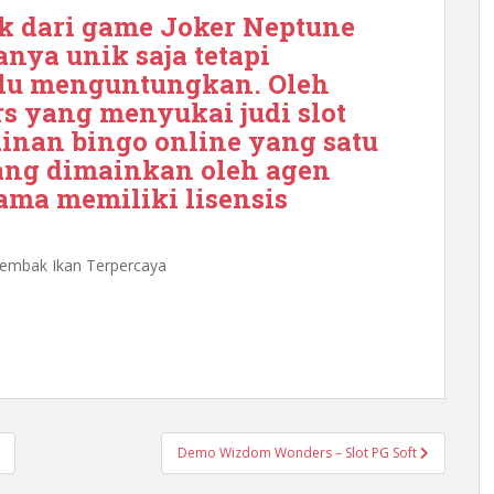
nik dari game Joker Neptune
nya unik saja tetapi
lalu menguntungkan. Oleh
rs yang menyukai judi slot
inan bingo online yang satu
 yang dimainkan oleh agen
ama memiliki lisensis
 Tembak Ikan Terpercaya
Demo Wizdom Wonders – Slot PG Soft