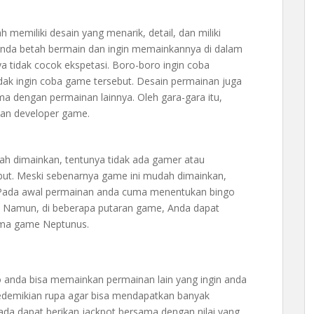
h memiliki desain yang menarik, detail, dan miliki
n Anda betah bermain dan ingin memainkannya di dalam
 tidak cocok ekspetasi. Boro-boro ingin coba
idak ingin coba game tersebut. Desain permainan juga
 dengan permainan lainnya. Oleh gara-gara itu,
dan developer game.
ah dimainkan, tentunya tidak ada gamer atau
ut. Meski sebenarnya game ini mudah dimainkan,
.Pada awal permainan anda cuma menentukan bingo
n. Namun, di beberapa putaran game, Anda dapat
ama game Neptunus.
 anda bisa memainkan permainan lain yang ingin anda
edemikian rupa agar bisa mendapatkan banyak
ada dapat berikan jackpot bersama dengan nilai yang