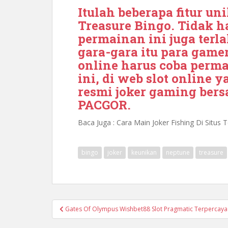
Itulah beberapa fitur u
Treasure Bingo. Tidak ha
permainan ini juga ter
gara-gara itu para game
online harus coba perma
ini, di web slot online
resmi joker gaming bers
PACGOR.
Baca Juga : Cara Main Joker Fishing Di Situs
bingo
joker
keunikan
neptune
treasure
Navigasi
Gates Of Olympus Wishbet88 Slot Pragmatic Terpercaya
pos