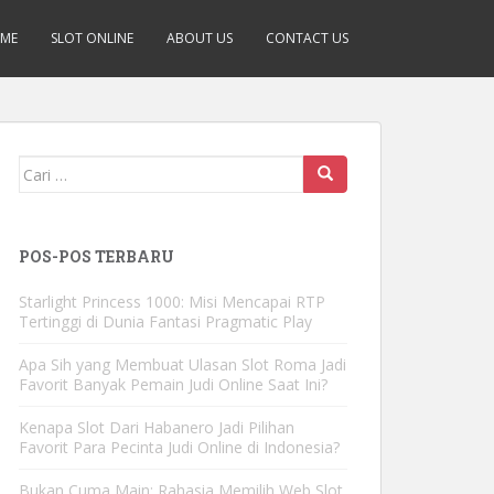
AME
SLOT ONLINE
ABOUT US
CONTACT US
Mencari:
POS-POS TERBARU
Starlight Princess 1000: Misi Mencapai RTP
Tertinggi di Dunia Fantasi Pragmatic Play
Apa Sih yang Membuat Ulasan Slot Roma Jadi
Favorit Banyak Pemain Judi Online Saat Ini?
Kenapa Slot Dari Habanero Jadi Pilihan
Favorit Para Pecinta Judi Online di Indonesia?
Bukan Cuma Main: Rahasia Memilih Web Slot