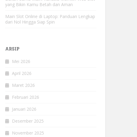
yang Bikin Kamu Betah dan Aman
Main Slot Online di Laptop: Panduan Lengkap
dari Nol Hingga Siap Spin
ARSIP
Mei 2026
April 2026
Maret 2026
Februari 2026
Januari 2026
Desember 2025
November 2025