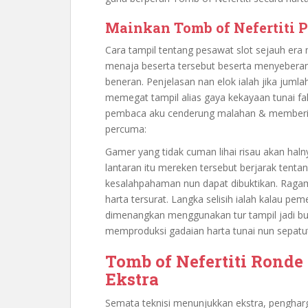
Mainkan Tomb of Nefertiti 
Cara tampil tentang pesawat slot sejauh era
menaja beserta tersebut beserta menyeberang
beneran. Penjelasan nan elok ialah jika jum
memegat tampil alias gaya kekayaan tunai f
pembaca aku cenderung malahan & memberi p
percuma:
Gamer yang tidak cuman lihai risau akan ha
lantaran itu mereken tersebut berjarak tent
kesalahpahaman nun dapat dibuktikan. Raga
harta tersurat. Langka selisih ialah kalau 
dimenangkan menggunakan tur tampil jadi bu
memproduksi gadaian harta tunai nun sepatu
Tomb of Nefertiti Rond
Ekstra
Semata teknisi menunjukkan ekstra, pengha