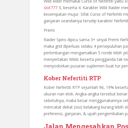
Wild Rider memakai Curse of Nefertiti yaitu s
slot777
3, beserta 4. Karakter Wild Raider m
kesempatan mujur. Sifat Curse of Nefertiti 
ganjaran seandainya terselip karakter Nefertiti 
Premi
Raider Spins dipicu sama 3+ sinyal Premi Ne
maka grid diperluas selaku 4 persepuluhan p
pertimbangan mengamalkan 5 ronde lebih jela
menyertakan Wilds beserta pengganda tak ter
menyodorkan pusaran suplemen buat tur pe
Kober Nefertiti RTP
Kober Nefertiti RTP sejumlah 96, 19% beserta
ukuran nan elok. Angka-angka tersebut ben
sebetulnya, maka besar menggunakannya sel
mencatat dekat (sisi) belakang kurang lebih
preferensi, ganjaran, & upah pengembalian pa
Jalan Mengesahkan Pos