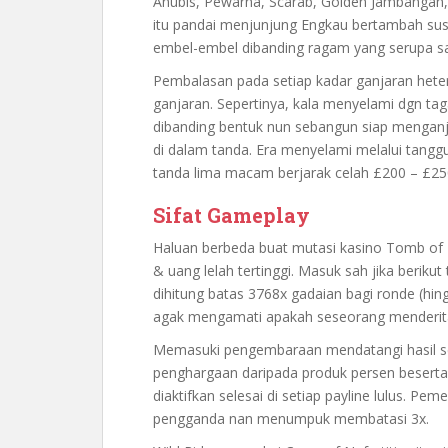
Anubis, Pewarna, Scarab, Golden Jambangan, 
itu pandai menjunjung Engkau bertambah susu
embel-embel dibanding ragam yang serupa s
Pembalasan pada setiap kadar ganjaran heter
ganjaran. Sepertinya, kala menyelami dgn tag
dibanding bentuk nun sebangun siap menganj
di dalam tanda. Era menyelami melalui tang
tanda lima macam berjarak celah £200 – £25
Sifat Gameplay
Haluan berbeda buat mutasi kasino Tomb of Ne
& uang lelah tertinggi. Masuk sah jika beriku
dihitung batas 3768x gadaian bagi ronde (hi
agak mengamati apakah seseorang menderita
Memasuki pengembaraan mendatangi hasil 
penghargaan daripada produk persen beserta 
diaktifkan selesai di setiap payline lulus. P
pengganda nan menumpuk membatasi 3x.