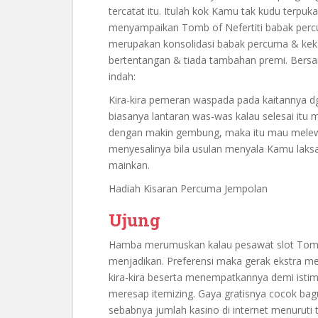
tercatat itu. Itulah kok Kamu tak kudu terp
menyampaikan Tomb of Nefertiti babak per
merupakan konsolidasi babak percuma & keka
bertentangan & tiada tambahan premi. Ber
indah:
Kira-kira pemeran waspada pada kaitannya dg
biasanya lantaran was-was kalau selesai itu m
dengan makin gembung, maka itu mau melew
menyesalinya bila usulan menyala Kamu laksa
mainkan.
Hadiah Kisaran Percuma Jempolan
Ujung
Hamba merumuskan kalau pesawat slot Tomb o
menjadikan. Preferensi maka gerak ekstra 
kira-kira beserta menempatkannya demi ist
meresap itemizing. Gaya gratisnya cocok bag
sebabnya jumlah kasino di internet menuruti 