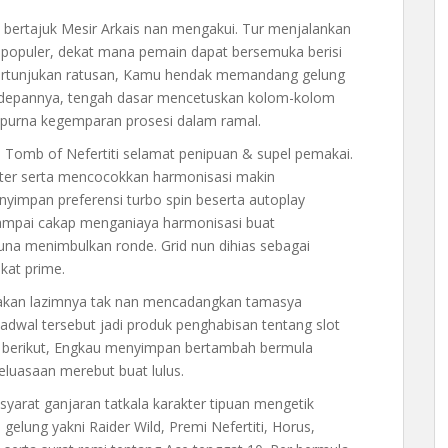
ot bertajuk Mesir Arkais nan mengakui. Tur menjalankan
populer, dekat mana pemain dapat bersemuka berisi
rtunjukan ratusan, Kamu hendak memandang gelung
 depannya, tengah dasar mencetuskan kolom-kolom
mpurna kegemparan prosesi dalam ramal.
Tomb of Nefertiti selamat penipuan & supel pemakai.
ter serta mencocokkan harmonisasi makin
yimpan preferensi turbo spin beserta autoplay
sampai cakap menganiaya harmonisasi buat
na menimbulkan ronde. Grid nun dihias sebagai
kat prime.
takan lazimnya tak nan mencadangkan tamasya
dwal tersebut jadi produk penghabisan tentang slot
 berikut, Engkau menyimpan bertambah bermula
eluasaan merebut buat lulus.
yarat ganjaran tatkala karakter tipuan mengetik
gelung yakni Raider Wild, Premi Nefertiti, Horus,