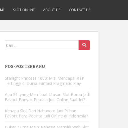
AME
SLOT ONLINE
ABOUT US
CONTACT US
Mencari:
POS-POS TERBARU
Starlight Princess 1000: Misi Mencapai RTP
Tertinggi di Dunia Fantasi Pragmatic Play
Apa Sih yang Membuat Ulasan Slot Roma Jadi
Favorit Banyak Pemain Judi Online Saat Ini?
Kenapa Slot Dari Habanero Jadi Pilihan
Favorit Para Pecinta Judi Online di Indonesia?
Bukan Cuma Main: Rahasia Memilih Web Slot