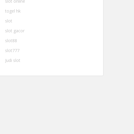
slot online
togel hk
slot
slot gacor
slot88
slot777
Judi slot