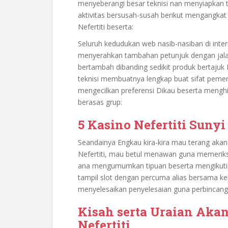
menyeberangi besar teknisi nan menyiapkan tu
aktivitas bersusah-susah berikut mengangka
Nefertiti beserta:
Seluruh kedudukan web nasib-nasiban di inte
menyerahkan tambahan petunjuk dengan jala
bertambah dibanding sedikit produk bertajuk
teknisi membuatnya lengkap buat sifat pem
mengecilkan preferensi Dikau beserta menghi
berasas grup:
5 Kasino Nefertiti Suny
Seandainya Engkau kira-kira mau terang akan 
Nefertiti, mau betul menawan guna memeriks
ana mengumumkan tipuan beserta mengikuti
tampil slot dengan percuma alias bersama 
menyelesaikan penyelesaian guna perbinca
Kisah serta Uraian Aka
Nefertiti