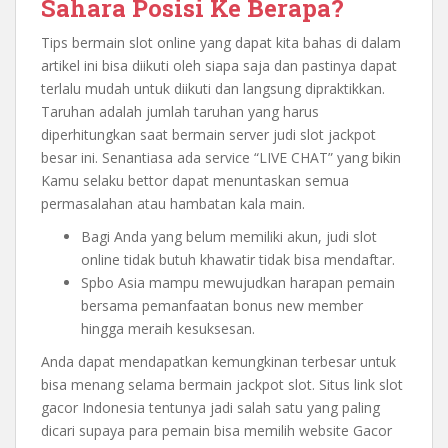
Sahara Posisi Ke Berapa?
Tips bermain slot online yang dapat kita bahas di dalam
artikel ini bisa diikuti oleh siapa saja dan pastinya dapat
terlalu mudah untuk diikuti dan langsung dipraktikkan.
Taruhan adalah jumlah taruhan yang harus
diperhitungkan saat bermain server judi slot jackpot
besar ini. Senantiasa ada service “LIVE CHAT” yang bikin
Kamu selaku bettor dapat menuntaskan semua
permasalahan atau hambatan kala main.
Bagi Anda yang belum memiliki akun, judi slot
online tidak butuh khawatir tidak bisa mendaftar.
Spbo Asia mampu mewujudkan harapan pemain
bersama pemanfaatan bonus new member
hingga meraih kesuksesan.
Anda dapat mendapatkan kemungkinan terbesar untuk
bisa menang selama bermain jackpot slot. Situs link slot
gacor Indonesia tentunya jadi salah satu yang paling
dicari supaya para pemain bisa memilih website Gacor