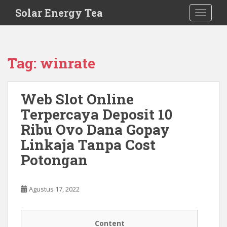
S
Solar Energy Tea
TOGGLE
k
i
p
t
Tag:
winrate
o
m
a
Web Slot Online
i
Terpercaya Deposit 10
n
c
Ribu Ovo Dana Gopay
o
Linkaja Tanpa Cost
n
Potongan
t
e
n
Agustus 17, 2022
t
Content