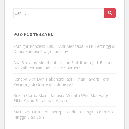
Mencari:
POS-POS TERBARU
Starlight Princess 1000: Misi Mencapai RTP Tertinggi di
Dunia Fantasi Pragmatic Play
Apa Sih yang Membuat Ulasan Slot Roma Jadi Favorit
Banyak Pemain Judi Online Saat Ini?
Kenapa Slot Dari Habanero Jadi Pilihan Favorit Para
Pecinta Judi Online di Indonesia?
Bukan Cuma Main: Rahasia Memilih Web Slot yang
Bikin Kamu Betah dan Aman
Main Slot Online di Laptop: Panduan Lengkap dari Nol
Hingga Siap Spin