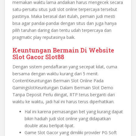
memakan waktu lama andaikan harus mengecek secara
satu-persatu situs judi slot online terpercaya tersebut
pastinya. Maka berasal dari itulah, pemain judi mesti
bisa agar pandai-pandai dengan situs dan juga hanya
pilih taruhan daring dan tentu udah terpercaya dan
pragmatic play reputasinya baik.
Keuntungan Bermain Di Website
Slot Gacor Slot88
Dengan sistem pendaftaran yang secepat kilat, cuma
bersama dengan waktu kurang dari 5 menit.
ContentKeuntungan Bermain Slot Online Pada
GamingslotKeuntungan Dalam Bermain Slot Demo
Tanpa Deposit Perlu diingat, RTP terus berganti dari
waktu ke waktu, jadi hal ini harus terus diperhatikan.
Hal ini karena pemasangan bet yang kurang dapat
bikin hadiah judi slot online yang didapatkan
double atau berlipat-lipat.
Game Slot Gacor yang dimiliki provider PG Soft