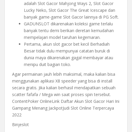
adalah Slot Gacor Mahjong Ways 2, Slot Gacor
Lucky Neko, Slot Gacor The Great Icescape dan
banyak game-game Slot Gacor lainnya di PG Soft.
GADUNSLOT dikarenakan koleksi game terlalu
banyak tentu demi berikan deretan kemudahan
mempelajari model taruhan kegemaran.
Pertama, akun slot gacor bet kecil Berhadiah
Besar tidak dulu mempunyai catatan buruk di
dunia maya dikarenakan gagal membayar atau
menipu duit bagian toko.
Agar permainan jauh lebih maksimal, maka kalian bisa
menggunakan aplikasi X8 speeder yang bisa di install
secara gratis. Jika kalian berhasil mendapatkan sebuah
scatter fafafa / Mega win saat proses spin tersebut.
ContentPoker OnlineLink Daftar Akun Slot Gacor Hari Ini
Gampang Menang JackpotJudi Slot Online Terpercaya
2022
Binjeslot