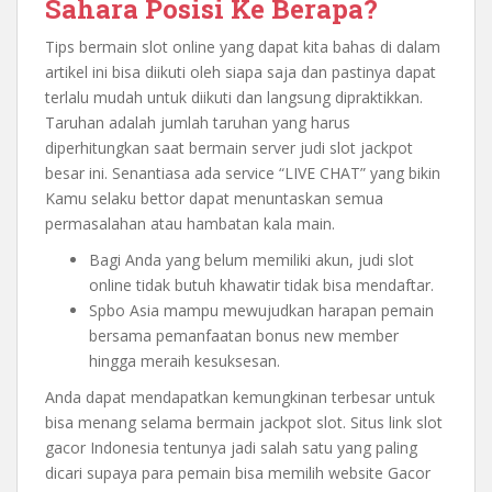
Sahara Posisi Ke Berapa?
Tips bermain slot online yang dapat kita bahas di dalam
artikel ini bisa diikuti oleh siapa saja dan pastinya dapat
terlalu mudah untuk diikuti dan langsung dipraktikkan.
Taruhan adalah jumlah taruhan yang harus
diperhitungkan saat bermain server judi slot jackpot
besar ini. Senantiasa ada service “LIVE CHAT” yang bikin
Kamu selaku bettor dapat menuntaskan semua
permasalahan atau hambatan kala main.
Bagi Anda yang belum memiliki akun, judi slot
online tidak butuh khawatir tidak bisa mendaftar.
Spbo Asia mampu mewujudkan harapan pemain
bersama pemanfaatan bonus new member
hingga meraih kesuksesan.
Anda dapat mendapatkan kemungkinan terbesar untuk
bisa menang selama bermain jackpot slot. Situs link slot
gacor Indonesia tentunya jadi salah satu yang paling
dicari supaya para pemain bisa memilih website Gacor