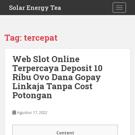
S
Solar Energy Tea
TOGGLE
k
i
p
t
Tag:
tercepat
o
m
a
Web Slot Online
i
Terpercaya Deposit 10
n
c
Ribu Ovo Dana Gopay
o
Linkaja Tanpa Cost
n
Potongan
t
e
n
Agustus 17, 2022
t
Content