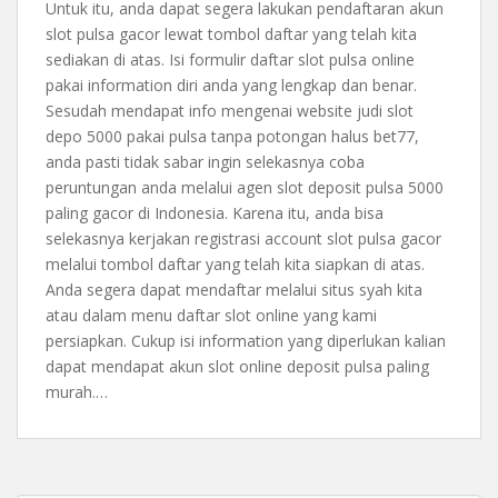
Untuk itu, anda dapat segera lakukan pendaftaran akun
slot pulsa gacor lewat tombol daftar yang telah kita
sediakan di atas. Isi formulir daftar slot pulsa online
pakai information diri anda yang lengkap dan benar.
Sesudah mendapat info mengenai website judi slot
depo 5000 pakai pulsa tanpa potongan halus bet77,
anda pasti tidak sabar ingin selekasnya coba
peruntungan anda melalui agen slot deposit pulsa 5000
paling gacor di Indonesia. Karena itu, anda bisa
selekasnya kerjakan registrasi account slot pulsa gacor
melalui tombol daftar yang telah kita siapkan di atas.
Anda segera dapat mendaftar melalui situs syah kita
atau dalam menu daftar slot online yang kami
persiapkan. Cukup isi information yang diperlukan kalian
dapat mendapat akun slot online deposit pulsa paling
murah.…