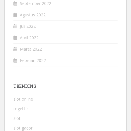
September 2022
Agustus 2022
Juli 2022
April 2022
Maret 2022
Februari 2022
TRENDING
slot online
togel hk
slot
slot gacor