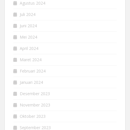
Agustus 2024
Juli 2024
Juni 2024
Mei 2024
April 2024
Maret 2024
Februari 2024
Januari 2024
Desember 2023
November 2023
Oktober 2023
September 2023