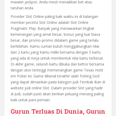
maxwin jackpot, Anda mesti menaikkan bet atau
taruhan Anda.
Provider Slot Online paling baik waktu ini di kalangan
member pecinta Slot Online adalah Slot Online
Pragmatic Play. Banyak yang menawarkan tingkat
kemenangan yang amat besar, bonus yang luar biasa
besar, dan promo-promo didalam game yang terlalu
berlebihan. Kamu cuman butuh menggabungkan nilai
dari 2 kartu yang Kamu miliki bersama dengan 5 kartu
yang ada di meja untuk membentuk nilai kartu terbesar.
Di akhir game, seluruh kartu dibuka dan bettor bersama
dengan skor tertinggi memenangkan game Texas Hold
em Poker ini. Game dikenal terakhir ialah Fishing God
yang dapat dimainkan pada kategori Judi Tembak Ikan di
website judi online Slot. Dalam provider Slot yang hadir
di Judi, sudah pasti akan berikan peluang menang paling
baik untuk para pemain.
Gurun Terluas Di Dunia, Gurun