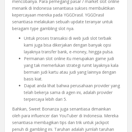
mencobanya. Para pemegang pasar / market slot online
menarik di Indonesia senantiasa sukses membuktikan
kepercayaan mereka pada YGGDrasil. YGGDrasil
senantiasa melakukan sebuah update teranyar untuk
beragam type gambling slot nya.
Untuk proses transaksi di web judi slot terbaik
kami juga bisa dikerjakan dengan banyak opsi
layaknya transfer bank, e-money, hingga pulsa.
Permainan slot online itu merupakan game judi
yang tak memerlukan strategi rumit layaknya kala
bermain judi kartu atau judi yang lainnya dengan
basis kiat.
Dapat anda lihat bahwa perusahaan provider yang
telah bekerja sama di agen ini, adalah provider
terpercaya lebih dari 5.
Bahkan, Sweet Bonanza juga senantiasa dimainkan
oleh para influencer dan YouTuber di Indonesia. Mereka
senantiasa membagikan tips dan trik untuk jackpot
penuh di gambling ini. Taruhan adalah jumlah taruhan