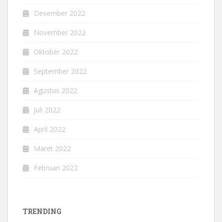
Desember 2022
November 2022
Oktober 2022
September 2022
Agustus 2022
Juli 2022
April 2022
Maret 2022
Februari 2022
TRENDING