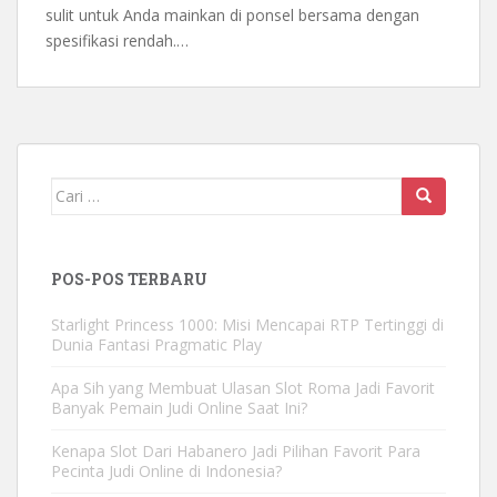
sulit untuk Anda mainkan di ponsel bersama dengan
spesifikasi rendah.…
Mencari:
POS-POS TERBARU
Starlight Princess 1000: Misi Mencapai RTP Tertinggi di
Dunia Fantasi Pragmatic Play
Apa Sih yang Membuat Ulasan Slot Roma Jadi Favorit
Banyak Pemain Judi Online Saat Ini?
Kenapa Slot Dari Habanero Jadi Pilihan Favorit Para
Pecinta Judi Online di Indonesia?