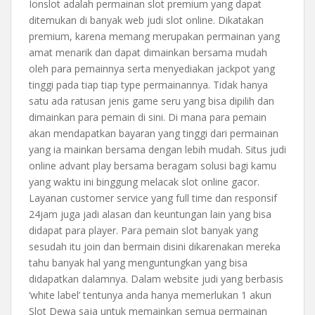
Ionslot adalah permainan slot premium yang dapat
ditemukan di banyak web judi slot online. Dikatakan
premium, karena memang merupakan permainan yang
amat menarik dan dapat dimainkan bersama mudah
oleh para pemainnya serta menyediakan jackpot yang
tinggi pada tiap tiap type permainannya. Tidak hanya
satu ada ratusan jenis game seru yang bisa dipilih dan
dimainkan para pemain di sini. Di mana para pemain
akan mendapatkan bayaran yang tinggi dari permainan
yang ia mainkan bersama dengan lebih mudah. Situs judi
online advant play bersama beragam solusi bagi kamu
yang waktu ini binggung melacak slot online gacor.
Layanan customer service yang full time dan responsif
24jam juga jadi alasan dan keuntungan lain yang bisa
didapat para player. Para pemain slot banyak yang
sesudah itu join dan bermain disini dikarenakan mereka
tahu banyak hal yang menguntungkan yang bisa
didapatkan dalamnya. Dalam website judi yang berbasis
‘white label’ tentunya anda hanya memerlukan 1 akun
Slot Dewa saja untuk memainkan semua permainan