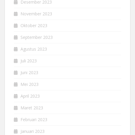
Desember 2023
November 2023
Oktober 2023
September 2023
Agustus 2023
Juli 2023
Juni 2023
Mei 2023
April 2023
Maret 2023
Februari 2023
Januari 2023