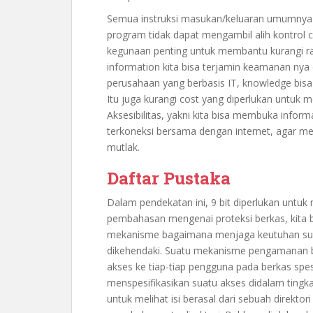
Semua instruksi masukan/keluaran umumnya P
program tidak dapat mengambil alih kontrol
kegunaan penting untuk membantu kurangi ras
information kita bisa terjamin keamanan nya
perusahaan yang berbasis IT, knowledge bisa
Itu juga kurangi cost yang diperlukan untuk 
Aksesibilitas, yakni kita bisa membuka infor
terkoneksi bersama dengan internet, agar m
mutlak.
Daftar Pustaka
Dalam pendekatan ini, 9 bit diperlukan untu
pembahasan mengenai proteksi berkas, kita b
mekanisme bagaimana menjaga keutuhan suat
dikehendaki. Suatu mekanisme pengamanan b
akses ke tiap-tiap pengguna pada berkas spe
menspesifikasikan suatu akses didalam tingka
untuk melihat isi berasal dari sebuah direkto