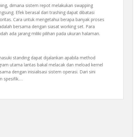
ashing, dimana sistem repot melakukan swapping
gsung. Efek berasal dari trashing dapat dibatasi
ioritas. Cara untuk mengetahui berapa banyak proses
adalah bersama dengan siasat working set. Para
ah ada jarang miliki pilihan pada ukuran halaman.
asuki standing dapat dijalankan apabila method
rogram utama lantas bakal melacak dan meload kernel
ama dengan inisialisasi sistem operasi. Dari sini
n spesifik.…