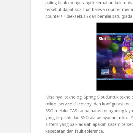
paling tidak mengurangi kelemahan-kelemaha
tersebut dapat kita lihat bahwa counter memilik
counter++ dieksekusi) dan bernilai satu (pada
Misalnya, teknologi Spring Clouduntuk teknol
mikro ,service discovery, dan konfigurasi mel
SSO melalui CAS tanpa harus mengoding laya
yang terpisah dari SSO ala pelayanan mikro.
sistem yang baik adalah apakah sistem terseb
kecepatan dan fault-tolerance.