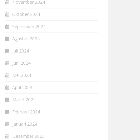
November 2024
Oktober 2024
September 2024
Agustus 2024
Juli 2024
Juni 2024
Mei 2024
April 2024
Maret 2024
Februari 2024
Januari 2024
Desember 2023