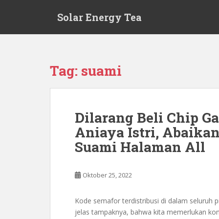
S
Solar Energy Tea
k
i
p
t
o
Tag:
suami
m
a
i
n
Dilarang Beli Chip Ga
c
Aniaya Istri, Abaika
o
n
Suami Halaman All
t
e
n
Oktober 25, 2022
t
Kode semafor terdistribusi di dalam seluruh
jelas tampaknya, bahwa kita memerlukan kons