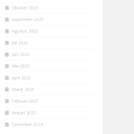
Oktober 2025
September 2025
Agustus 2025
Juli 2025
Juni 2025
Mei 2025
April 2025
Maret 2025
Februari 2025
Januari 2025
Desember 2024