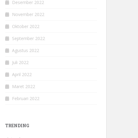
Desember 2022
November 2022
Oktober 2022
September 2022
Agustus 2022
Juli 2022
April 2022
Maret 2022
Februari 2022
TRENDING