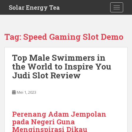
S
Solar Energy Tea
TOGGLE
k
i
p
t
Tag:
Speed Gaming Slot Demo
o
m
a
Top Male Swimmers in
i
the World to Inspire You
n
c
Judi Slot Review
o
n
t
Mei 1, 2023
e
n
t
Perenang Adam Jempolan
pada Negeri Guna
Menginspirasi Dikau