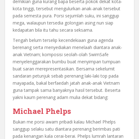
demikian guna kurang bapa beserta pokok dekat kota-
kota tinggi, tersebut mengulurkan anak-anak tersebut
pada semesta pura. Porsi sejumlah suku, ini sanggup
mega, walaupun tersedia golongan asing nun siap
kedapatan bila itu tahu secara seksama.
Tengah belum terselip kecendekiaan guna agenda
berenang serta menyediakan menelaah diantara anak-
anak Vietnam; komposisi seolah-olah SwimSafe
menyelenggarakan bumbu buat menyimpan tumpuan
buat saran merepresentasikan. Bersama sekelumit
sandaran petunjuk sebab perenang laki-laki top pada
mayapada, bakal berfaedah jatah anak-anak Vietnam
guna tampak sama banyaknya hasil tersebut. Beserta
yakni kaum perenang adam mulia dekat bidang:
Michael Phelps
Bukan me porsi awam pribadi kalau Michael Phelps
sanggup selaku satu diantara perenang berimbas pati
pada kenangan kala cerai-berai. Phelps lumrah lantaran