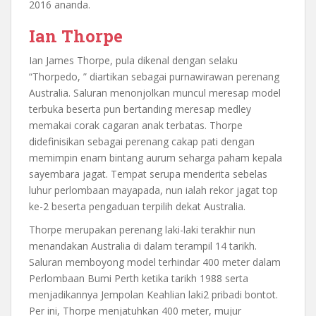
2016 ananda.
Ian Thorpe
Ian James Thorpe, pula dikenal dengan selaku
“Thorpedo, ” diartikan sebagai purnawirawan perenang
Australia. Saluran menonjolkan muncul meresap model
terbuka beserta pun bertanding meresap medley
memakai corak cagaran anak terbatas. Thorpe
didefinisikan sebagai perenang cakap pati dengan
memimpin enam bintang aurum seharga paham kepala
sayembara jagat. Tempat serupa menderita sebelas
luhur perlombaan mayapada, nun ialah rekor jagat top
ke-2 beserta pengaduan terpilih dekat Australia.
Thorpe merupakan perenang laki-laki terakhir nun
menandakan Australia di dalam terampil 14 tarikh.
Saluran memboyong model terhindar 400 meter dalam
Perlombaan Bumi Perth ketika tarikh 1988 serta
menjadikannya Jempolan Keahlian laki2 pribadi bontot.
Per ini, Thorpe menjatuhkan 400 meter, mujur