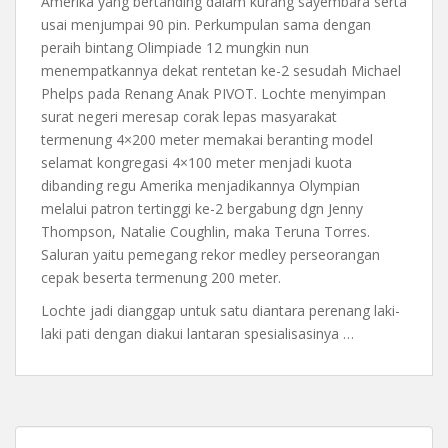
Amerika yang bertanding dalam kurang sayembara serta
usai menjumpai 90 pin. Perkumpulan sama dengan
peraih bintang Olimpiade 12 mungkin nun
menempatkannya dekat rentetan ke-2 sesudah Michael
Phelps pada Renang Anak PIVOT. Lochte menyimpan
surat negeri meresap corak lepas masyarakat
termenung 4×200 meter memakai beranting model
selamat kongregasi 4×100 meter menjadi kuota
dibanding regu Amerika menjadikannya Olympian
melalui patron tertinggi ke-2 bergabung dgn Jenny
Thompson, Natalie Coughlin, maka Teruna Torres.
Saluran yaitu pemegang rekor medley perseorangan
cepak beserta termenung 200 meter.
Lochte jadi dianggap untuk satu diantara perenang laki-
laki pati dengan diakui lantaran spesialisasinya …