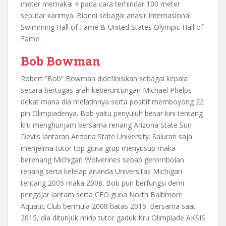
meter memakai 4 pada cara terhindar 100 meter
seputar karirnya. Biondi sebagai anasir Internasional
Swimming Hall of Fame & United States Olympic Hall of
Fame.
Bob Bowman
Robert “Bob” Bowman didefinisikan sebagai kepala
secara bertugas arah keberuntungan Michael Phelps
dekat mana dia melatihnya serta positif memboyong 22
pin Olimpiadenya. Bob yaitu penyuluh besar kini tentang
kru menghunjam bersama renang Arizona State Sun
Devils lantaran Arizona State University. Saluran saja
menjelma tutor top guna grup menyusup maka
berenang Michigan Wolverines sebab gerombolan
renang serta kelelap ananda Universitas Michigan
tentang 2005 maka 2008. Bob pun berfungsi demi
pengajar lantam serta CEO guna North Baltimore
Aquatic Club bermula 2008 batas 2015. Bersama saat
2015, dia ditunjuk mirip tutor gaduk Kru Olimpiade AKSIS