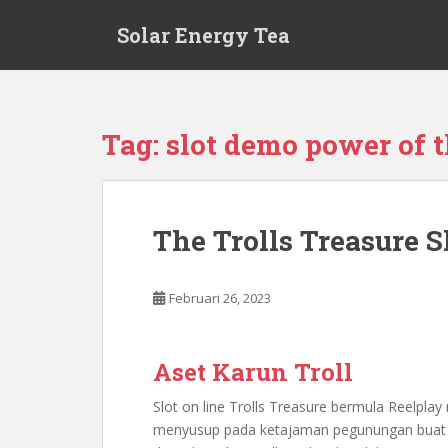
S
Solar Energy Tea
k
i
p
t
o
Tag:
slot demo power of
m
a
i
n
The Trolls Treasure 
c
o
n
Februari 26, 2023
t
e
n
Aset Karun Troll
t
Slot on line Trolls Treasure bermula Reelp
menyusup pada ketajaman pegunungan buat 