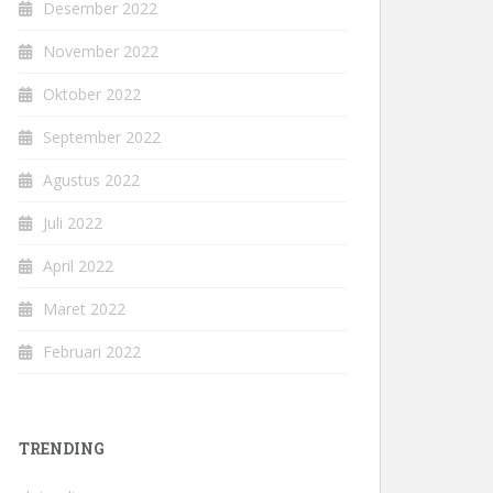
Desember 2022
November 2022
Oktober 2022
September 2022
Agustus 2022
Juli 2022
April 2022
Maret 2022
Februari 2022
TRENDING