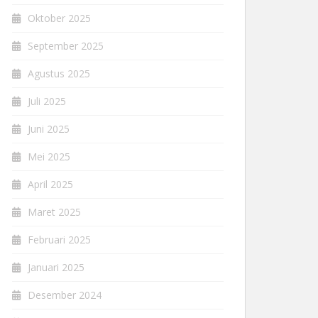
Oktober 2025
September 2025
Agustus 2025
Juli 2025
Juni 2025
Mei 2025
April 2025
Maret 2025
Februari 2025
Januari 2025
Desember 2024