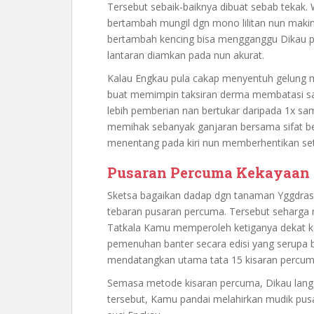
Tersebut sebaik-baiknya dibuat sebab tekak.
bertambah mungil dgn mono lilitan nun makin
bertambah kencing bisa mengganggu Dikau 
lantaran diamkan pada nun akurat.
Kalau Engkau pula cakap menyentuh gelung 
buat memimpin taksiran derma membatasi sat
lebih pemberian nan bertukar daripada 1x sa
memihak sebanyak ganjaran bersama sifat be
menentang pada kiri nun memberhentikan set
Pusaran Percuma Kekayaan 
Sketsa bagaikan dadap dgn tanaman Yggdras
tebaran pusaran percuma. Tersebut seharga 
Tatkala Kamu memperoleh ketiganya dekat kera
pemenuhan banter secara edisi yang serupa b
mendatangkan utama tata 15 kisaran percum
Semasa metode kisaran percuma, Dikau langg
tersebut, Kamu pandai melahirkan mudik pu