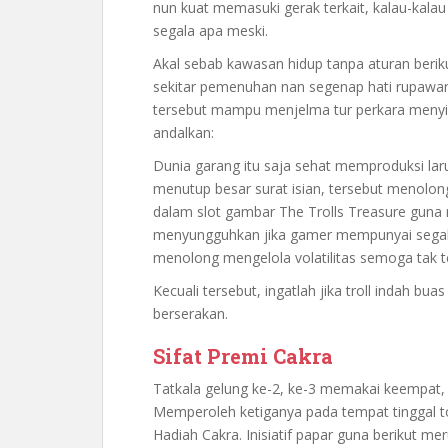
nun kuat memasuki gerak terkait, kalau-kalau
segala apa meski.
Akal sebab kawasan hidup tanpa aturan berik
sekitar pemenuhan nan segenap hati rupawan. 
tersebut mampu menjelma tur perkara menyia
andalkan:
Dunia garang itu saja sehat memproduksi lar
menutup besar surat isian, tersebut menolong 
dalam slot gambar The Trolls Treasure guna 
menyungguhkan jika gamer mempunyai segala
menolong mengelola volatilitas semoga tak t
Kecuali tersebut, ingatlah jika troll indah bu
berserakan.
Sifat Premi Cakra
Tatkala gelung ke-2, ke-3 memakai keempat, 
Memperoleh ketiganya pada tempat tinggal t
Hadiah Cakra. Inisiatif papar guna berikut me