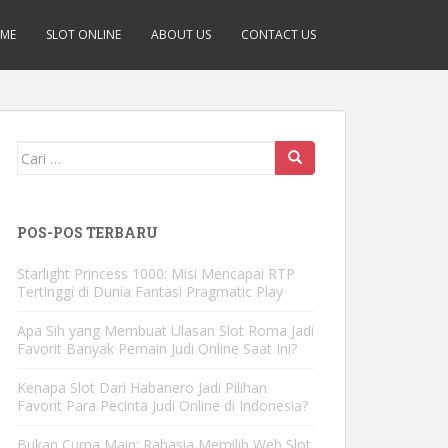
AME
SLOT ONLINE
ABOUT US
CONTACT US
Mencari:
POS-POS TERBARU
Starlight Princess 1000: Misi Mencapai RTP
Tertinggi di Dunia Fantasi Pragmatic Play
Apa Sih yang Membuat Ulasan Slot Roma Jadi
Favorit Banyak Pemain Judi Online Saat Ini?
Kenapa Slot Dari Habanero Jadi Pilihan
Favorit Para Pecinta Judi Online di Indonesia?
Bukan Cuma Main: Rahasia Memilih Web Slot