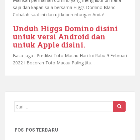
Mainkan permainan domino yang menghibur di mana
saja dan kapan saja bersama Higgs Domino Island.
Cobalah saat ini dan uji keberuntungan Anda!
Unduh Higgs Domino disini
untuk versi Android dan
untuk Apple disini.
Baca Juga : Prediksi Toto Macau Hari Ini Rabu 9 Februari
2022 I Bocoran Toto Macau Paling Jitu…
Mencari:
POS-POS TERBARU