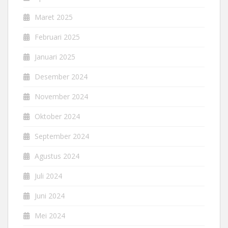
Maret 2025
Februari 2025
Januari 2025
Desember 2024
November 2024
Oktober 2024
September 2024
Agustus 2024
Juli 2024
Juni 2024
Mei 2024