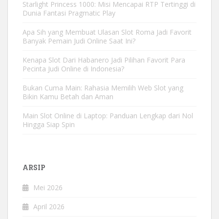
Starlight Princess 1000: Misi Mencapai RTP Tertinggi di
Dunia Fantasi Pragmatic Play
Apa Sih yang Membuat Ulasan Slot Roma Jadi Favorit
Banyak Pemain Judi Online Saat Ini?
Kenapa Slot Dari Habanero Jadi Pilihan Favorit Para
Pecinta Judi Online di Indonesia?
Bukan Cuma Main: Rahasia Memilih Web Slot yang
Bikin Kamu Betah dan Aman
Main Slot Online di Laptop: Panduan Lengkap dari Nol
Hingga Siap Spin
ARSIP
Mei 2026
April 2026