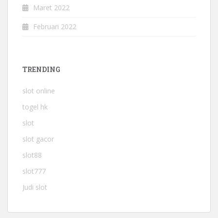
Maret 2022
Februari 2022
TRENDING
slot online
togel hk
slot
slot gacor
slot88
slot777
Judi slot