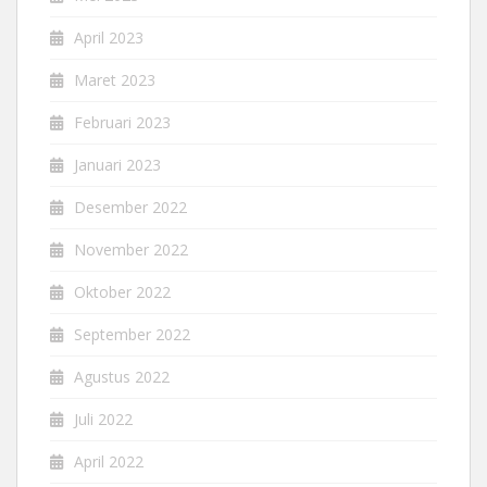
April 2023
Maret 2023
Februari 2023
Januari 2023
Desember 2022
November 2022
Oktober 2022
September 2022
Agustus 2022
Juli 2022
April 2022