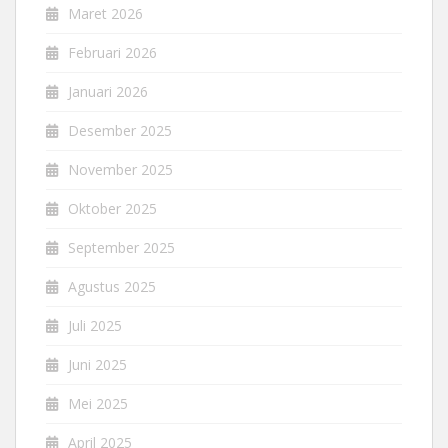
Maret 2026
Februari 2026
Januari 2026
Desember 2025
November 2025
Oktober 2025
September 2025
Agustus 2025
Juli 2025
Juni 2025
Mei 2025
April 2025