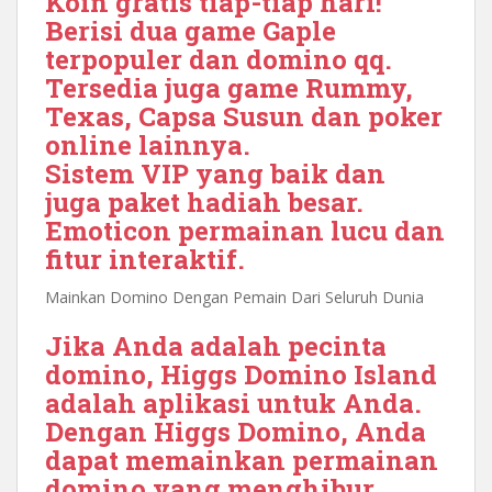
Koin gratis tiap-tiap hari!
Berisi dua game Gaple
terpopuler dan domino qq.
Tersedia juga game Rummy,
Texas, Capsa Susun dan poker
online lainnya.
Sistem VIP yang baik dan
juga paket hadiah besar.
Emoticon permainan lucu dan
fitur interaktif.
Mainkan Domino Dengan Pemain Dari Seluruh Dunia
Jika Anda adalah pecinta
domino, Higgs Domino Island
adalah aplikasi untuk Anda.
Dengan Higgs Domino, Anda
dapat memainkan permainan
domino yang menghibur