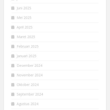
Juni 2025
Mei 2025
April 2025
Maret 2025
Februari 2025
Januari 2025
Desember 2024
November 2024
Oktober 2024
September 2024
Agustus 2024