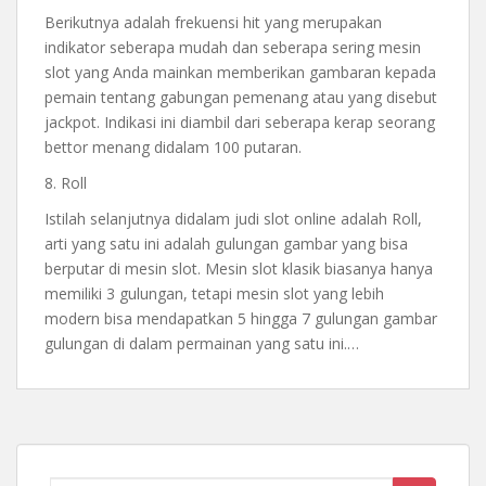
Berikutnya adalah frekuensi hit yang merupakan
indikator seberapa mudah dan seberapa sering mesin
slot yang Anda mainkan memberikan gambaran kepada
pemain tentang gabungan pemenang atau yang disebut
jackpot. Indikasi ini diambil dari seberapa kerap seorang
bettor menang didalam 100 putaran.
8. Roll
Istilah selanjutnya didalam judi slot online adalah Roll,
arti yang satu ini adalah gulungan gambar yang bisa
berputar di mesin slot. Mesin slot klasik biasanya hanya
memiliki 3 gulungan, tetapi mesin slot yang lebih
modern bisa mendapatkan 5 hingga 7 gulungan gambar
gulungan di dalam permainan yang satu ini.…